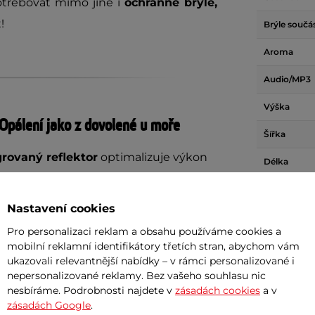
otřebovat mimo jiné i
ochranné brýle,
t!
Brýle součás
Aroma
Audio/MP3
Výška
Opálení jako z dovolené u moře
Šířka
grovaný reflektor
optimalizuje výkon
Délka
alovacích trubic
a maximalizuje jejich
Hmotnost
t při opalování. Vy se tak bezstarostně
Nastavení cookies
Zdroj napáj
 pouze uvelebit, zavřít oči a relaxovat.
Pro personalizaci reklam a obsahu používáme cookies a
o krásné opálení v oblasti obličeje
mobilní reklamní identifikátory třetích stran, abychom vám
ukazovali relevantnější nabídky – v rámci personalizované i
Dokume
nepersonalizované reklamy. Bez vašeho souhlasu nic
nesbíráme. Podrobnosti najdete v
zásadách cookies
a v
zásadách Google
.
Manuál -