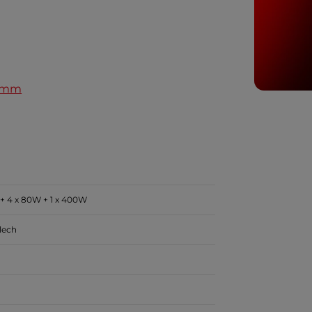
8 mm
 + 4 x 80W + 1 x 400W
lech