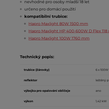
nevhodné pro osoby mladší 18 let
určeno pro domácí použití
kompatibilní trubice:
Hapro Maxlight 80W 1500 mm
Hapro Maxlight HP 400-600W D Flex 11
Hapro Maxlight 100W 1760 mm
Technický popis:
trubice (žárovky)
6 x 100W
reflektor
leštěný p
výbojka pro opalování obličeje
ano
výkon
1,42 kW