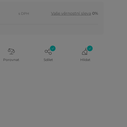
Vaše věrnostní sleva
0%
s DPH
Porovnat
Sdílet
Hlídat