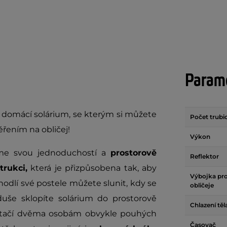
Param
 domácí solárium, se kterým si můžete
Počet trubi
měřením na obličej!
Výkon
jme svou jednoduchostí a
prostorově
Reflektor
rukci,
která je přizpůsobena tak, aby
Výbojka pro
hodlí své postele můžete slunit, kdy se
obličeje
uše sklopíte solárium do prostorově
Chlazení těl
a stačí dvěma osobám obvykle pouhých
Časovač