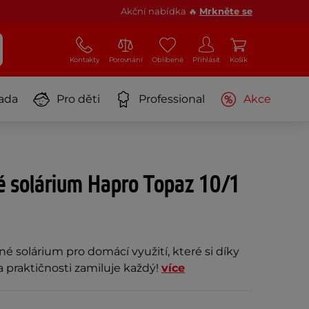
Akční nabídka 🔥
Mrkněte se
Kontakty
Porovnání
Oblíbené
Přihlásit
Košík
ada
Pro děti
Professional
Akce
)
é solárium Hapro Topaz 10/1
é solárium pro domácí využití, které si díky
 praktičnosti zamiluje každý!
více