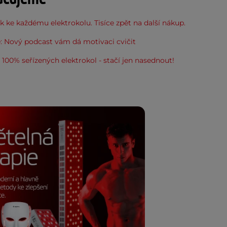
 ke každému elektrokolu. Tisíce zpět na další nákup.
: Nový podcast vám dá motivaci cvičit
100% seřízených elektrokol - stačí jen nasednout!