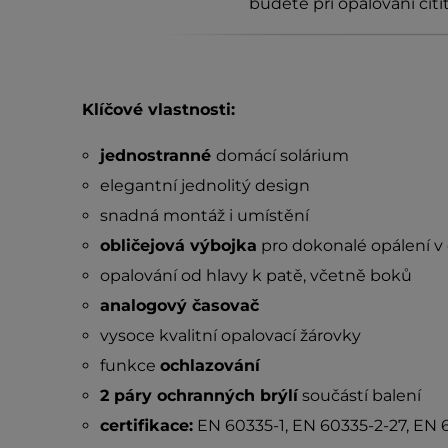
budete při opalování cíti
Klíčové vlastnosti:
jednostranné
domácí solárium
elegantní jednolitý design
snadná montáž i umístění
obličejová výbojka
pro dokonalé opálení v o
opalování od hlavy k patě, včetně boků
analogový časovač
vysoce kvalitní opalovací žárovky
funkce
ochlazování
2 páry ochranných brýlí
součástí balení
certifikace:
EN 60335-1, EN 60335-2-27, EN 