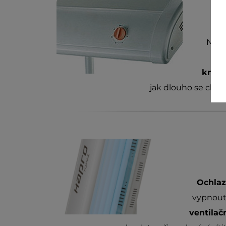
Nast
jed
knofl
jak dlouho se chce
Ochlaz
vypnout 
ventila