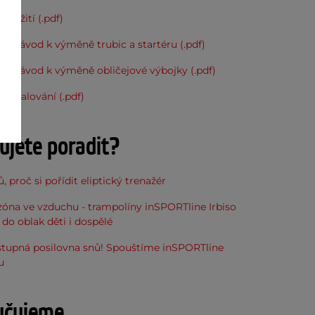
použití (.pdf)
ý návod k výměně trubic a startéru (.pdf)
ý návod k výměně obličejové výbojky (.pdf)
k opalování (.pdf)
ujete poradit?
, proč si pořídit eliptický trenažér
óna ve vzduchu - trampolíny inSPORTline Irbiso
do oblak děti i dospělé
stupná posilovna snů! Spouštíme inSPORTline
u
učujeme