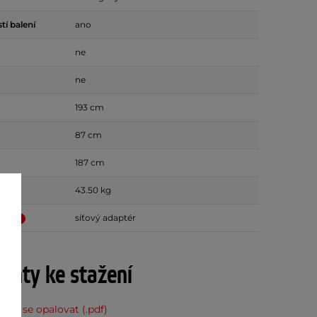
tí balení
ano
ne
ne
193 cm
87 cm
187 cm
43.50 kg
ení
síťový adaptér
nty ke stažení
 Jak se opalovat (.pdf)