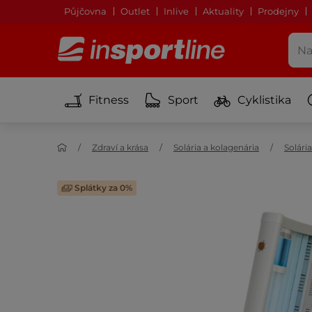
Půjčovna
Outlet
Inlive
Aktuality
Prodejny
Fitness
Sport
Cyklistika
Zdraví a krása
Solária a kolagenária
Solária
Splátky za 0%