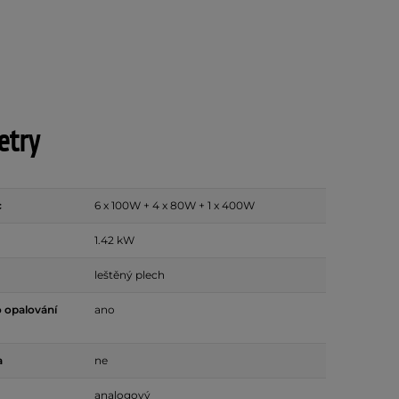
etry
c
6 x 100W + 4 x 80W + 1 x 400W
1.42 kW
leštěný plech
 opalování
ano
a
ne
analogový