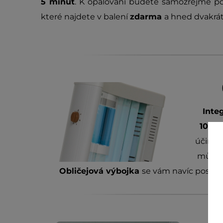
5 minut
. K opalování budete samozřejmě p
které najdete v balení
zdarma
a hned dvakrá
Inte
10 op
účinnos
můžete
Obličejová výbojka
se vám navíc postará 