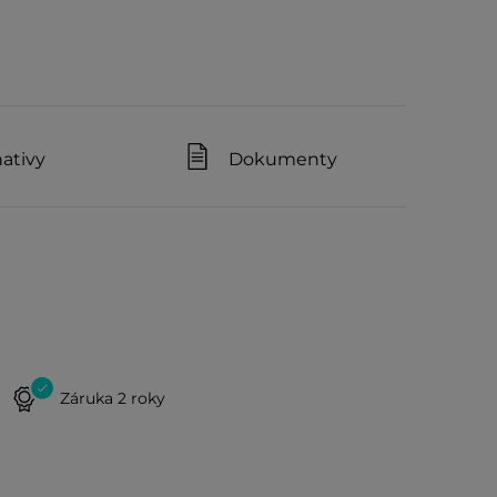
nativy
Dokumenty
Záruka 2 roky