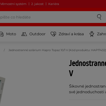
Věrnostní systém
2. jakost
Kariéra
Moto
Outdoor
Zdraví a krása
Zahr
Jednostranné solárium Hapro Topaz 10/1 V (Kód produktu: HAP17432
Jednostrann
V
Šikovné jednostrann
své jednoduchosti a