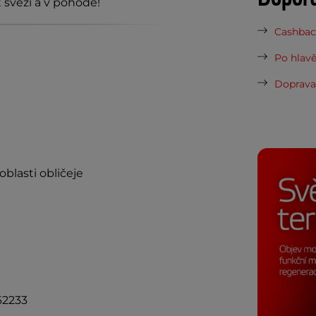
t svěží a v pohodě!
Cashback
Po hlavě
Doprava 
blasti obličeje
62233