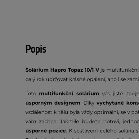
Popis
Solárium Hapro Topaz 10/1 V
je multifunkční
celý rok udržovat krásné opálení, a to i se za
Toto
multifunkční solárium
vás jistě zau
úsporným designem
. Díky
vychytané konst
vzdálenost k tělu byla vždy optimální, se v po
vám zachce. Jakmile budete hotovi, jednod
úsporné pozice
. K sestavení celého solári