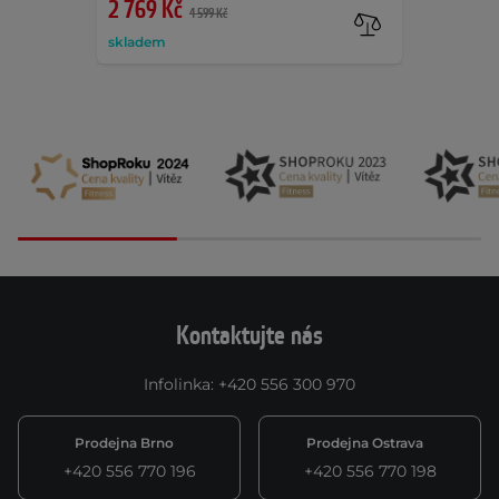
2 769 Kč
4 599 Kč
skladem
Kontaktujte nás
Infolinka
:
+420 556 300 970
Prodejna Brno
Prodejna Ostrava
+420 556 770 196
+420 556 770 198