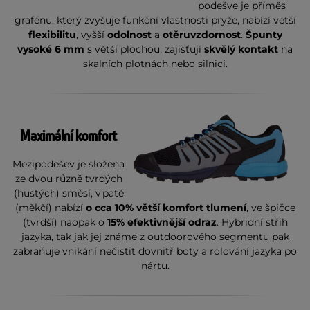
podešve je příměs
grafénu, který zvyšuje funkční vlastnosti pryže, nabízí vetší
flexibilitu
, vyšší
odolnost
a
otěruvzdornost
.
Špunty
vysoké 6 mm
s větší plochou, zajišťují
skvělý kontakt
na
skalních plotnách nebo silnici.
Maximální komfort
Mezipodešev je složena
ze dvou různě tvrdých
(hustých) směsí, v patě
(měkčí) nabízí
o cca 10% větší komfort tlumení
, ve špičce
(tvrdší) naopak o
15% efektivnější odraz
. Hybridní střih
jazyka, tak jak jej známe z outdoorového segmentu pak
zabraňuje vnikání nečistit dovnitř boty a rolování jazyka po
nártu.