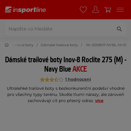
oty
Trailové boty
Dámské trailové boty
IN: 000807-NYBL-M-01
Dámské trailové boty Inov-8 Roclite 275 (M) -
Navy Blue
AKCE
1 hodnocení
Ultralehké trailové boty s bezkonkurenční podešví vhodné
pro všechny typy terénu. Skvěle tlumí nárazy, ale zároveň
zachovávají cit pro přesný odraz.
více