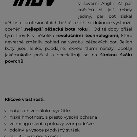
v severní Anglii. Za pár
měsíců si její, tehdy
jediný, pár bot získal
věhlas u profesionálních běžců a stihl si dokonce vysloužit
ocenění „
nejlepší běžecká bota roku
“. Od té doby přišel
tým Inov-8 s několika
revolučními technologiemi
, které
nevratně změnily pohled na výrobu běžeckých bot. Jejich
boty jsou lehké, poddajné, skvěle tlumí nárazy, odolají
jakémukoliv počasí a specializují se na
širokou škálu
povrchů
.
Klíčové vlastnosti:
boty s univerzálním využitím
nízká hmotnost, a přesto vysoká ochrana
velmi agresivní a přilnavý vzor podešve
odolný a vysoce prodyšný svršek
dvojitě vyztužená špička