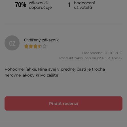
zákazníků
hodnocení
70%
1
doporučuje
uživatelů
Ověřený zákazník
OZ
Hodnoceno: 26. 10. 2021
Produkt zakoupen na inSPORTline.sk
Pohodlné, ľahké, Nina avej v prednej časti je trocha
nerovné, akoby krivo zašite
Přidat recenzi