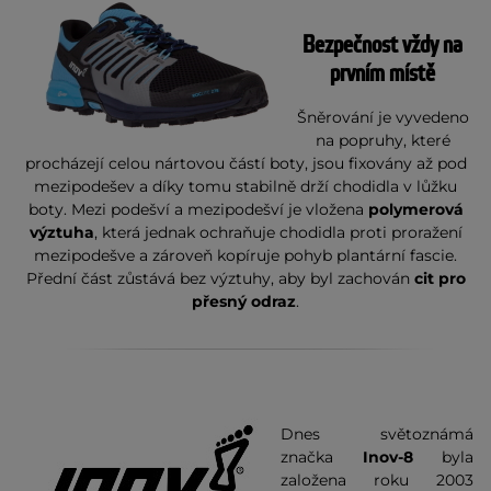
Bezpečnost vždy na
prvním místě
Šněrování je vyvedeno
na popruhy, které
procházejí celou nártovou částí boty, jsou fixovány až pod
mezipodešev a díky tomu stabilně drží chodidla v lůžku
boty. Mezi podešví a mezipodešví je vložena
polymerová
výztuha
, která jednak ochraňuje chodidla proti proražení
mezipodešve a zároveň kopíruje pohyb plantární fascie.
Přední část zůstává bez výztuhy, aby byl zachován
cit pro
přesný odraz
.
Dnes světoznámá
značka
Inov-8
byla
založena roku 2003