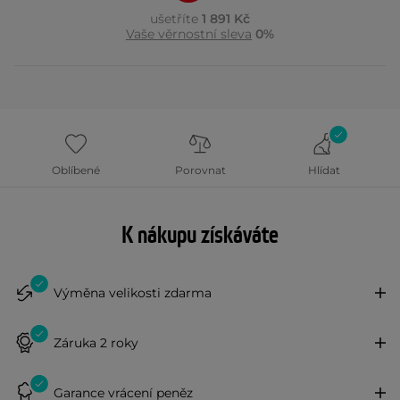
ušetříte
1 891 Kč
Vaše věrnostní sleva
0%
Oblíbené
Porovnat
Hlídat
K nákupu získáváte
Výměna velikosti zdarma
Záruka 2 roky
Garance vrácení peněz