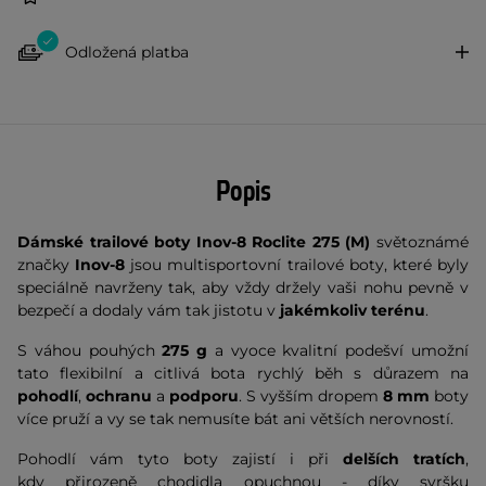
Odložená platba
Popis
Dámské trailové boty Inov-8 Roclite 275 (M)
světoznámé
značky
Inov-8
jsou multisportovní trailové boty, které byly
speciálně navrženy tak, aby vždy držely vaši nohu pevně v
bezpečí a dodaly vám tak jistotu v
jakémkoliv terénu
.
S váhou pouhých
275 g
a vyoce kvalitní podešví
umožní
tato flexibilní a citlivá bota rychlý běh s důrazem na
pohodlí
,
ochranu
a
podporu
. S vyšším dropem
8 mm
boty
více pruží a vy se tak nemusíte bát ani větších nerovností.
Pohodlí vám tyto boty zajistí i při
delších tratích
,
kdy přirozeně chodidla opuchnou - díky svršku