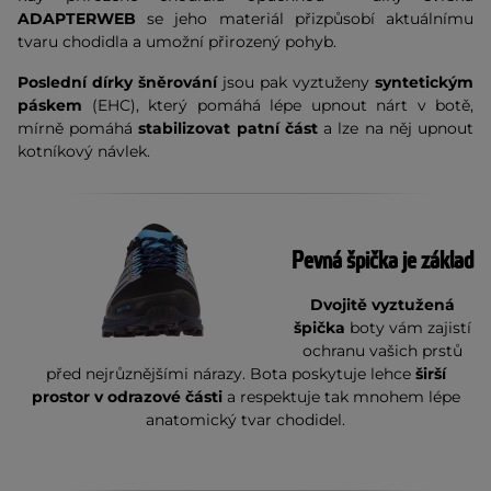
ADAPTERWEB
se jeho materiál přizpůsobí aktuálnímu
tvaru chodidla a umožní přirozený pohyb.
P
oslední dírky šněrování
jsou pak vyztuženy
syntetickým
páskem
(EHC), který pomáhá lépe upnout nárt v botě,
mírně pomáhá
stabilizovat patní část
a lze na něj upnout
kotníkový návlek.
Pevná špička je základ
Dvojitě vyztužená
špička
boty vám zajistí
ochranu vašich prstů
před nejrůznějšími nárazy. Bota poskytuje lehce
širší
prostor v odrazové části
a respektuje tak mnohem lépe
anatomický tvar chodidel.