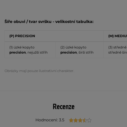
Šíře obuvi / tvar svršku - velikostní tabulka:
(P) PRECISION
(M) MEDI
(1) úzké kopyto
(2) úzké kopyto
(3) středn
precision
, nejužší střih
precision
, širší střih
středně šir
Obrázky mají pouze ilustrativní charakter.
Recenze
Hodnocení: 3.5