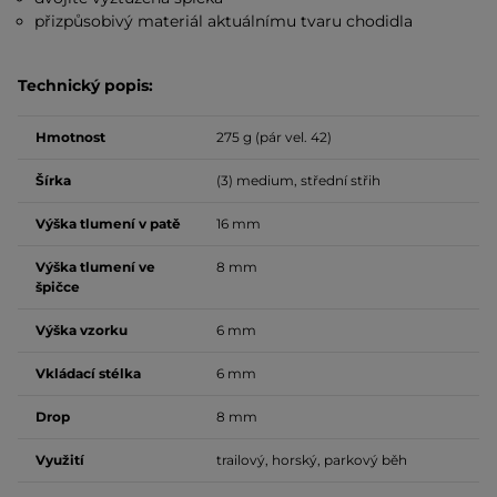
přizpůsobivý materiál aktuálnímu tvaru chodidla
Technický popis:
Hmotnost
275 g (pár vel. 42)
Šírka
(3) medium, střední střih
Výška tlumení v patě
16 mm
Výška tlumení ve
8 mm
špičce
Výška vzorku
6 mm
Vkládací stélka
6 mm
Drop
8 mm
Využití
trailový, horský, parkový běh