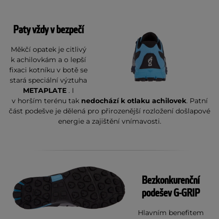
Paty vždy v bezpečí
Měkčí opatek je citlivý
k achilovkám a o lepší
fixaci kotníku v botě se
stará speciální výztuha
METAPLATE
. I
v horším terénu tak
nedochází k otlaku achilovek
. Patní
část podešve je dělená pro přirozenější rozložení došlapové
energie a zajištění vnímavosti.
Bezkonkurenční
podešev G-GRIP
Hlavním benefitem