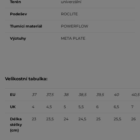
Terén
univerzální
Podešev
ROCLITE
Tlumící materiál
POWERFLOW
Výztuhy
META PLATE
Velikostní tabulka:
EU
37
37,5
38
38,5
39,5
40
40,5
UK
4
4,5
5
5,5
6
6,5
7
Délka
23
23,5
24
24,5
25
25,5
26
stélky
(cm)