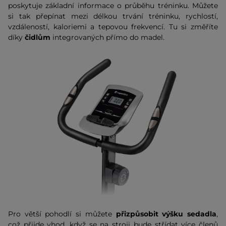
poskytuje základní informace o průběhu tréninku. Můžete
si tak přepínat mezi délkou trvání tréninku, rychlostí,
vzdáleností, kaloriemi a tepovou frekvencí. Tu si změříte
díky
čidlům
integrovaných přímo do madel.
Pro větší pohodlí si můžete
přizpůsobit výšku sedadla
,
což přijde vhod, když se na stroji bude střídat více členů