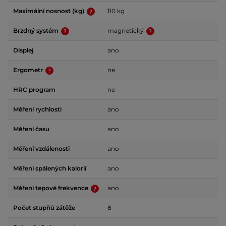
Maximální nosnost (kg)
110 kg
Brzdný systém
magnetický
Displej
ano
Ergometr
ne
HRC program
ne
Měření rychlosti
ano
Měření času
ano
Měření vzdálenosti
ano
Měření spálených kalorií
ano
Měření tepové frekvence
ano
Počet stupňů zátěže
8