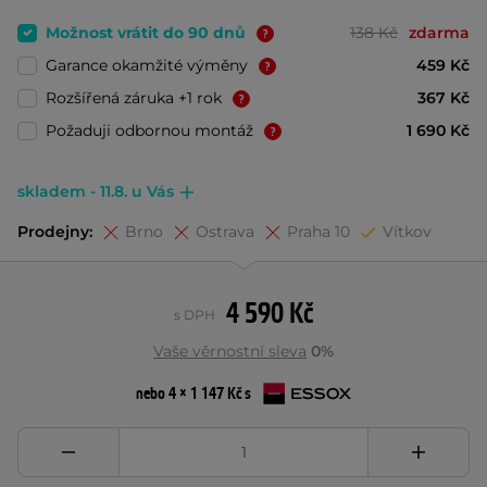
Možnost vrátit do 90 dnů
138 Kč
zdarma
Garance okamžité výměny
459 Kč
Rozšířená záruka +1 rok
367 Kč
Požaduji odbornou montáž
1 690 Kč
skladem - 11.8. u Vás
Prodejny:
Brno
Ostrava
Praha 10
Vítkov
4 590 Kč
s DPH
Vaše věrnostní sleva
0%
nebo 4 × 1 147 Kč s