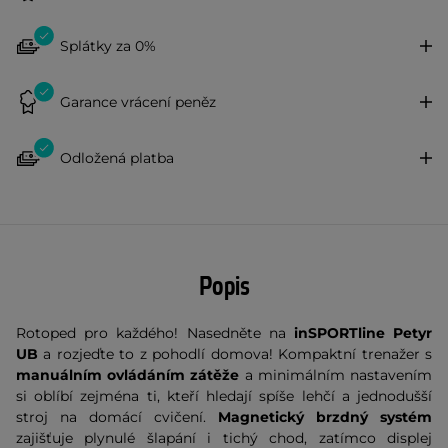
Splátky za 0%
Garance vrácení peněz
Odložená platba
Popis
Rotoped pro každého! Nasedněte na
inSPORTline Petyr
UB
a rozjeďte to z pohodlí domova! Kompaktní trenažer s
manuálním ovládáním zátěže
a minimálním nastavením
si oblíbí zejména ti, kteří hledají spíše lehčí a jednodušší
stroj na domácí cvičení.
Magnetický brzdný systém
zajišťuje plynulé šlapání i tichý chod, zatímco displej