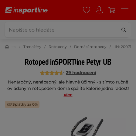
Fitness
Trenažéry
Rotopedy
Domácí rotopedy
IN: 20071
Rotoped inSPORTline Petyr UB
29 hodnocení
Nenáročný, nenápadný, ale hlavně účinný - s tímto ručně
ovládaným rotopedem doma spálíte kalorie jedna radost!
více
Splátky za 0%