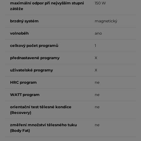
maximální odpor při nejvyšším stupni
150 W
zátěže
brzdný systém
magnetický
volnoběh
ano
celkový počet programů
1
přednastavené programy
X
uživatelské programy
X
HRC program
ne
WATT program
ne
orientační test tělesné kondice
ne
(Recovery)
změření množství tělesného tuku
ne
(Body Fat)