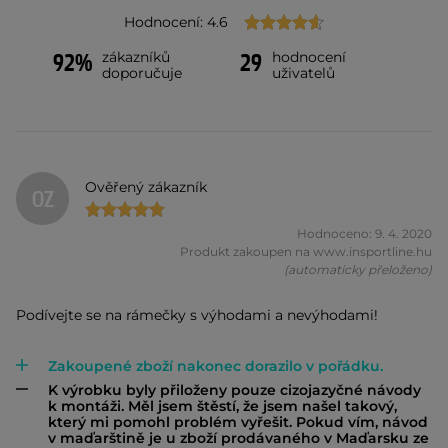
Hodnocení: 4.6
zákazníků
hodnocení
92%
29
doporučuje
uživatelů
Ověřený zákazník
OZ
Hodnoceno: 9. 4. 2020
Produkt zakoupen na www.insportline.hu
(automaticky přeloženo)
Podívejte se na rámečky s výhodami a nevýhodami!
Zakoupené zboží nakonec dorazilo v pořádku.
K výrobku byly přiloženy pouze cizojazyčné návody
k montáži. Měl jsem štěstí, že jsem našel takový,
který mi pomohl problém vyřešit. Pokud vím, návod
v maďarštině je u zboží prodávaného v Maďarsku ze