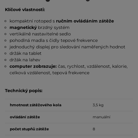
Klíčové vlastnosti:
kompaktní rotoped s
ručním ovládáním zátěže
magnetický
brzdný systém
vertikálně nastavitelné sedlo
pohodlná madla s čidly tepové frekvence
jednoduchý displej pro sledování naměřených hodnot
držák na tablet
držák na lahev
computer zobrazuje:
čas, rychlost, vzdálenost, kalorie,
celková vzdálenost, tepová frekvence
Technický popis:
hmotnost zátěžového kola
3,5 kg
ovládání zátěže
manuální
počet stupňů zátěže
8