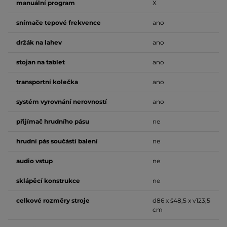
manuální program
X
snímače tepové frekvence
ano
držák na lahev
ano
stojan na tablet
ano
transportní kolečka
ano
systém vyrovnání nerovností
ano
přijímač hrudního pásu
ne
hrudní pás součástí balení
ne
audio vstup
ne
sklápěcí konstrukce
ne
celkové rozměry stroje
d86 x š48,5 x v123,5
cm