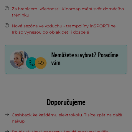
Za hranicemi všednosti: Kinomap mění svět domácího
tréninku
Nová sezóna ve vzduchu - trampolíny inSPORTline
Irbiso vynesou do oblak děti i dospělé
Nemůžete si vybrat? Poradíme
vám
Doporučujeme
Cashback ke každému elektrokolu. Tisíce zpět na další
nákup.
Po hlavě: Nový podcast vám dá motivaci cvičit