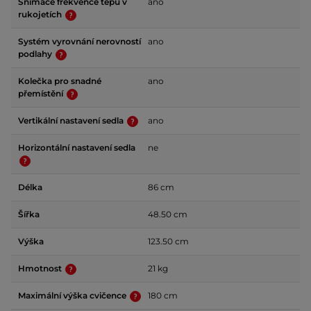
Snímače frekvence tepu v
ano
rukojetích
Systém vyrovnání nerovností
ano
podlahy
Kolečka pro snadné
ano
přemístění
Vertikální nastavení sedla
ano
Horizontální nastavení sedla
ne
Délka
86 cm
Šířka
48.50 cm
Výška
123.50 cm
Hmotnost
21 kg
Maximální výška cvičence
180 cm