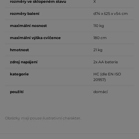
rozměry ve sklopeném stavu
X
rozměry balení
d74 x š25 x v54 cm
maximální nosnost
110 kg
maximální výška cvičence
180 cm
hmotnost
21 kg
zdroj napájení
2x AA baterie
kategorie
HC (dle EN ISO
20957)
použití
domácí
Obrázky mají pouze ilustrativní charakter.