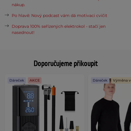
nákup.
Po hlavě: Nový podcast vám dá motivaci cvičit
Doprava 100% seřízených elektrokol - stačí jen
nasednout!
Doporučujeme přikoupit
Dáreček
AKCE
Dáreček
Výměna ve