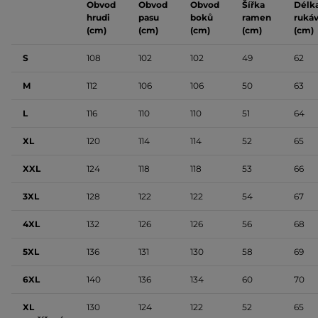
Obvod
Obvod
Obvod
Šířka
Délk
hrudi
pasu
boků
ramen
ruká
(cm)
(cm)
(cm)
(cm)
(cm)
S
108
102
102
49
62
M
112
106
106
50
63
L
116
110
110
51
64
XL
120
114
114
52
65
XXL
124
118
118
53
66
3XL
128
122
122
54
67
4XL
132
126
126
56
68
5XL
136
131
130
58
69
6XL
140
136
134
60
70
XL
130
124
122
52
65