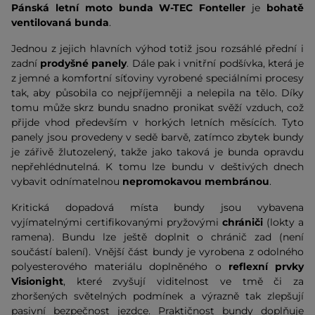
Pánská letní moto bunda W-TEC Fonteller
je
bohatě
ventilovaná bunda
.
Jednou z jejich hlavních výhod totiž jsou rozsáhlé přední i
zadní
prodyšné panely
. Dále pak i vnitřní podšívka, která je
z jemné a komfortní síťoviny vyrobené speciálními procesy
tak, aby působila co nejpříjemněji a nelepila na tělo. Díky
tomu může skrz bundu snadno pronikat svěží vzduch, což
přijde vhod především v horkých letních měsících. Tyto
panely jsou provedeny v sedě barvě, zatímco zbytek bundy
je zářivě žlutozelený, takže jako taková je bunda opravdu
nepřehlédnutelná. K tomu lze bundu v deštivých dnech
vybavit odnímatelnou
nepromokavou membránou
.
Kritická dopadová místa bundy jsou vybavena
vyjímatelnými certifikovanými pryžovými
chrániči
(lokty a
ramena). Bundu lze ještě doplnit o chránič zad (není
součástí balení). Vnější část bundy je vyrobena z odolného
polyesterového materiálu doplněného o
reflexní prvky
Visionight
, které zvyšují viditelnost ve tmě či za
zhoršených světelných podmínek a výrazně tak zlepšují
pasivní bezpečnost jezdce. Praktičnost bundy doplňuje