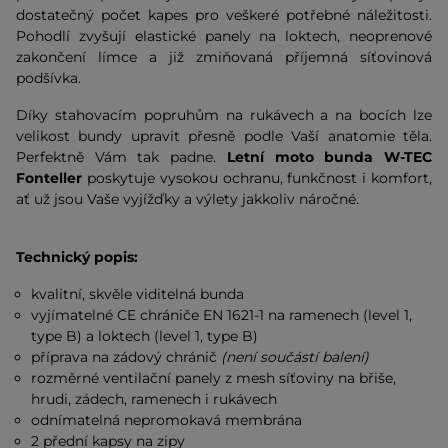
dostatečný počet kapes pro veškeré potřebné náležitosti.
Pohodlí zvyšují elastické panely na loktech, neoprenové
zakončení límce a již zmiňovaná příjemná síťovinová
podšívka.
Díky stahovacím popruhům na rukávech a na bocích lze
velikost bundy upravit přesně podle Vaší anatomie těla.
Perfektně Vám tak padne.
Letní moto bunda W-TEC
Fonteller
poskytuje vysokou ochranu, funkčnost i komfort,
ať už jsou Vaše vyjížďky a výlety jakkoliv náročné.
Technický popis:
kvalitní, skvěle viditelná bunda
vyjímatelné CE chrániče EN 1621-1 na ramenech (level 1,
type B) a loktech (level 1, type B)
příprava na zádový chránič
(není součástí balení)
rozměrné ventilační panely z mesh síťoviny na břiše,
hrudi, zádech, ramenech i rukávech
odnímatelná nepromokavá membrána
2 přední kapsy na zipy