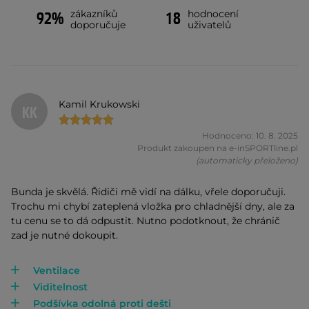
zákazníků
hodnocení
92%
18
doporučuje
uživatelů
Kamil Krukowski
KK
Hodnoceno: 10. 8. 2025
Produkt zakoupen na e-inSPORTline.pl
(automaticky přeloženo)
Bunda je skvělá. Řidiči mě vidí na dálku, vřele doporučuji.
Trochu mi chybí zateplená vložka pro chladnější dny, ale za
tu cenu se to dá odpustit. Nutno podotknout, že chránič
zad je nutné dokoupit.
Ventilace
Viditelnost
Podšívka odolná proti dešti