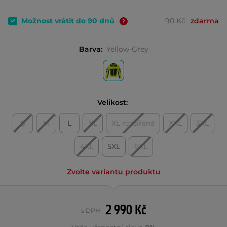
Možnost vrátit do 90 dnů
90 Kč
zdarma
Barva:
Yellow-Grey
Velikost:
S
M
L
XL
XL rozšířená
XXL
3XL
4XL
5XL
6XL
Zvolte variantu produktu
2 990 Kč
s DPH