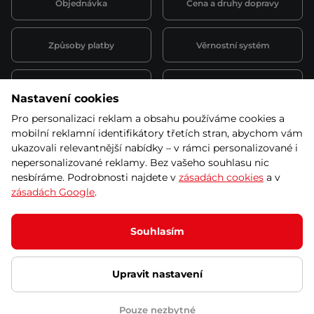
Objednávka
Cena a druhy dopravy
Způsoby platby
Věrnostní systém
Montáž a servis
Reklamace a záruka
Nastavení cookies
Pro personalizaci reklam a obsahu používáme cookies a
Půjčovna
Kariéra
mobilní reklamní identifikátory třetích stran, abychom vám
obchodní podmínky
ukazovali relevantnější nabídky – v rámci personalizované i
nepersonalizované reklamy. Bez vašeho souhlasu nic
nesbíráme. Podrobnosti najdete v
zásadách cookies
a v
zásadách Google
.
© 2026 SEVEN SPORT s.r.o Všechna práva vyhrazena
Podle zákona o evidenci tržeb je prodávající povinen vystavit
Souhlasím
kupujícímu účtenku.
Zároveň je povinen zaevidovat přijatou tržbu u správce daně online; v
případě technického výpadku pak nejpozději do 48 hodin.
Upravit nastavení
Ochrana osobních údajů
Nastavení cookies
Vnitřní oznamovací
systém
Prohlášení přístupnosti
Pouze nezbytné