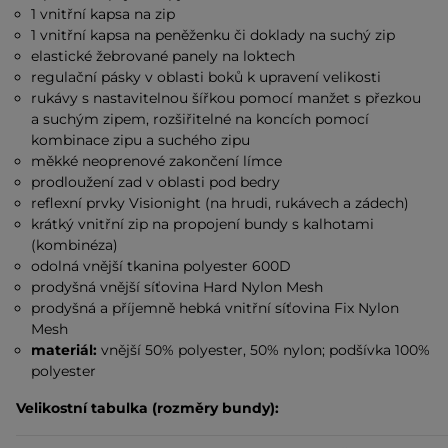
1 vnitřní kapsa na zip
1 vnitřní kapsa na peněženku či doklady na suchý zip
elastické žebrované panely na loktech
regulační pásky v oblasti boků k upravení velikosti
rukávy s nastavitelnou šířkou pomocí manžet s přezkou
a suchým zipem, rozšiřitelné na koncích pomocí
kombinace zipu a suchého zipu
měkké neoprenové zakončení límce
prodloužení zad v oblasti pod bedry
reflexní prvky Visionight (na hrudi, rukávech a zádech)
krátký vnitřní zip na propojení bundy s kalhotami
(kombinéza)
odolná vnější tkanina polyester 600D
prodyšná vnější síťovina Hard Nylon Mesh
prodyšná a příjemně hebká vnitřní síťovina Fix Nylon
Mesh
materiál:
vnější 50% polyester, 50% nylon; podšívka 100%
polyester
Velikostní tabulka (rozměry bundy):