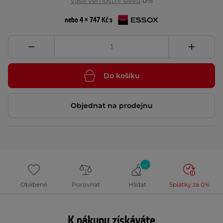
Vaše věrnostní sleva
0%
nebo 4 × 747 Kč s
Do košíku
Objednat na prodejnu
Oblíbené
Porovnat
Hlídat
Splátky za 0%
K nákupu získáváte