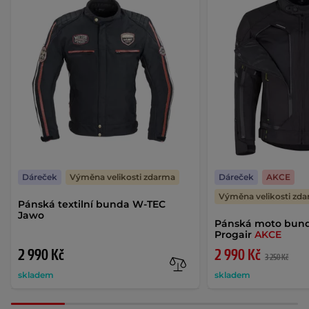
Dáreček
Výměna velikosti zdarma
Dáreček
AKCE
Výměna velikosti zd
Pánská textilní bunda W-TEC
Jawo
Pánská moto bun
Progair
AKCE
2 990 Kč
2 990 Kč
3 250 Kč
skladem
skladem