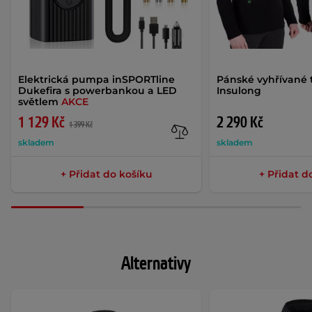
Elektrická pumpa inSPORTline
Pánské vyhřívané 
Dukefira s powerbankou a LED
Insulong
světlem
AKCE
1 129 Kč
2 290 Kč
1 399 Kč
skladem
skladem
+ Přidat do košíku
+ Přidat d
Alternativy