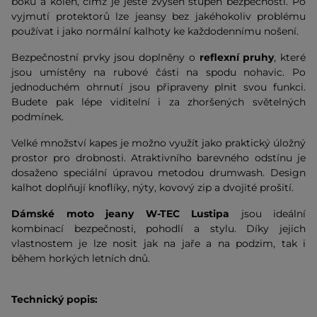
boků a kolen, čímž je ještě zvýšen stupeň bezpečnosti. Po
vyjmutí protektorů lze jeansy bez jakéhokoliv problému
používat i jako normální kalhoty ke každodennímu nošení.
Bezpečnostní prvky jsou doplněny o
reflexní pruhy
, které
jsou umístěny na rubové části na spodu nohavic. Po
jednoduchém ohrnutí jsou připraveny plnit svou funkci.
Budete pak lépe viditelní i za zhoršených světelných
podmínek.
Velké množství kapes je možno využít jako praktický úložný
prostor pro drobnosti. Atraktivního barevného odstínu je
dosaženo speciální úpravou metodou drumwash. Design
kalhot doplňují knoflíky, nýty, kovový zip a dvojité prošití.
Dámské moto jeany W-TEC Lustipa
jsou ideální
kombinací bezpečnosti, pohodlí a stylu. Díky jejich
vlastnostem je lze nosit jak na jaře a na podzim, tak i
během horkých letních dnů.
Technický popis: