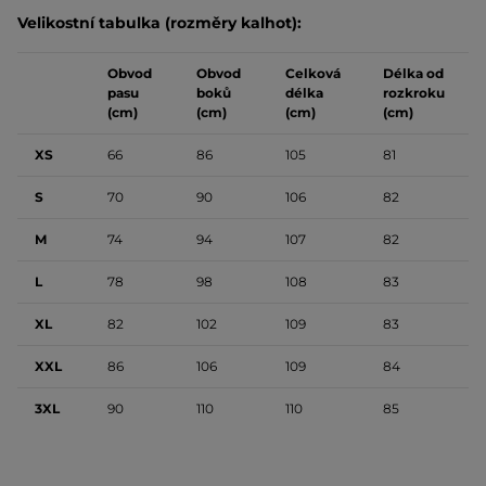
Velikostní tabulka (rozměry kalhot):
Obvod
Obvod
Celková
Délka od
pasu
boků
délka
rozkroku
(cm)
(cm)
(cm)
(cm)
XS
66
86
105
81
S
70
90
106
82
M
74
94
107
82
L
78
98
108
83
XL
82
102
109
83
XXL
86
106
109
84
3XL
90
110
110
85