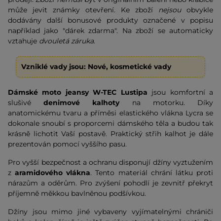
může jevit známky otevření. Ke zboží
nejsou
obvykle
dodávány další bonusové produkty označené v popisu
například jako "dárek zdarma". Na zboží se automaticky
vztahuje
dvouletá záruka
.
Vzniklé vady jsou: Nové, kosmetické vady
Dámské moto jeansy W-TEC Lustipa
jsou komfortní a
slušivé
denimové kalhoty
na motorku. Díky
anatomickému tvaru a příměsi elastického vlákna Lycra se
dokonale snoubí s proporcemi dámského těla a budou tak
krásně lichotit Vaší postavě. Praktický střih kalhot je dále
prezentován pomocí vyššího pasu.
Pro vyšší bezpečnost a ochranu disponují džíny vyztužením
z
aramidového vlákna
. Tento materiál chrání látku proti
nárazům a oděrům. Pro zvýšení pohodlí je zevnitř překryt
příjemně měkkou bavlněnou podšívkou.
Džíny jsou mimo jiné vybaveny vyjímatelnými chrániči