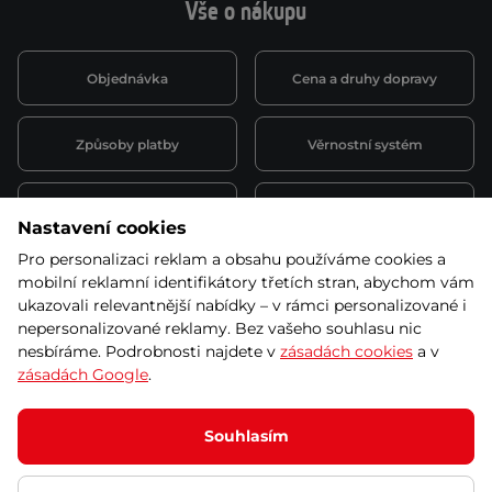
Vše o nákupu
Objednávka
Cena a druhy dopravy
Způsoby platby
Věrnostní systém
Montáž a servis
Reklamace a záruka
Nastavení cookies
Pro personalizaci reklam a obsahu používáme cookies a
Půjčovna
Kariéra
mobilní reklamní identifikátory třetích stran, abychom vám
obchodní podmínky
ukazovali relevantnější nabídky – v rámci personalizované i
nepersonalizované reklamy. Bez vašeho souhlasu nic
nesbíráme. Podrobnosti najdete v
zásadách cookies
a v
zásadách Google
.
© 2026 SEVEN SPORT s.r.o Všechna práva vyhrazena
Podle zákona o evidenci tržeb je prodávající povinen vystavit
Souhlasím
kupujícímu účtenku.
Zároveň je povinen zaevidovat přijatou tržbu u správce daně online; v