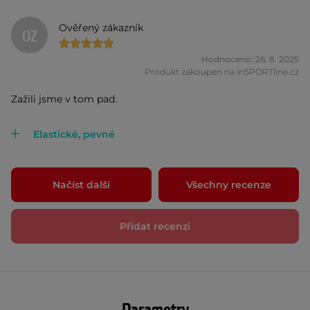
Ověřený zákazník
OZ
Hodnoceno: 26. 8. 2025
Produkt zakoupen na inSPORTline.cz
Zažili jsme v tom pad.
Elastické, pevné
Načíst další
Všechny recenze
Přidat recenzi