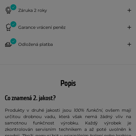
Záruka 2 roky
Garance vrácení peněz
Odložená platba
Popis
Co znamená 2. jakost?
Produkty v druhé jakosti jsou
100% funkční
, ovšem mají
určitou drobnou vadu, která však nemá žádný vliv na
samotnou funkčnost výrobku. Každý výrobek je
zkontrolován servisním technikem a až poté uvolněn k
prodeji. Zboží
nemusí
být v originálním balení nebo krabice