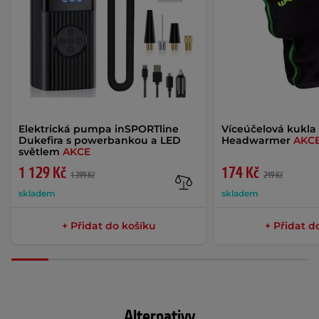
Elektrická pumpa inSPORTline
Víceúčelová kukl
Dukefira s powerbankou a LED
Headwarmer
AKC
světlem
AKCE
1 129 Kč
174 Kč
1 399 Kč
249 Kč
skladem
skladem
+ Přidat do košíku
+ Přidat d
Alternativy