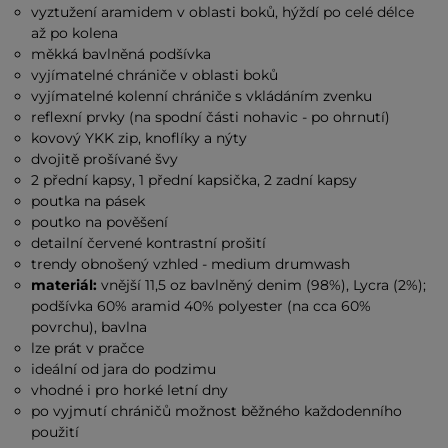
vyztužení aramidem v oblasti boků, hýždí po celé délce
až po kolena
měkká bavlněná podšívka
vyjímatelné chrániče v oblasti boků
vyjímatelné kolenní chrániče s vkládáním zvenku
reflexní prvky (na spodní části nohavic - po ohrnutí)
kovový YKK zip, knoflíky a nýty
dvojitě prošívané švy
2 přední kapsy, 1 přední kapsička, 2 zadní kapsy
poutka na pásek
poutko na pověšení
detailní červené kontrastní prošití
trendy obnošený vzhled - medium drumwash
materiál:
vnější 11,5 oz bavlněný denim (98%), Lycra (2%);
podšívka 60% aramid 40% polyester (na cca 60%
povrchu), bavlna
lze prát v pračce
ideální od jara do podzimu
vhodné i pro horké letní dny
po vyjmutí chráničů možnost běžného každodenního
použití