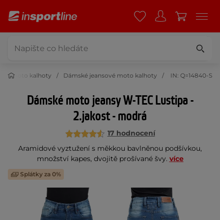
ké moto kalhoty
Dámské jeansové moto kalhoty
IN: Q=14840-S
Dámské moto jeansy W-TEC Lustipa -
2.jakost - modrá
17 hodnocení
Aramidové vyztužení s měkkou bavlněnou podšívkou,
množství kapes, dvojitě prošívané švy.
více
Splátky za 0%