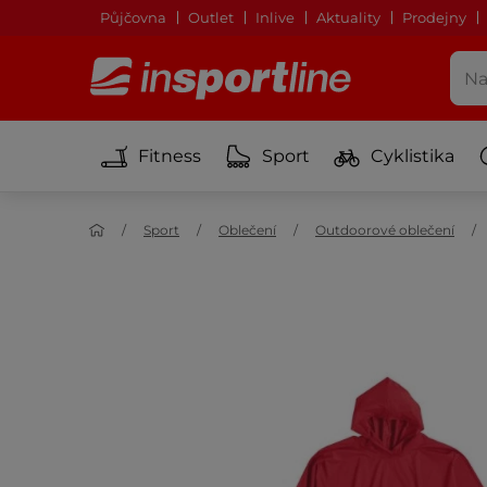
Půjčovna
Outlet
Inlive
Aktuality
Prodejny
Fitness
Sport
Cyklistika
Sport
Oblečení
Outdoorové oblečení