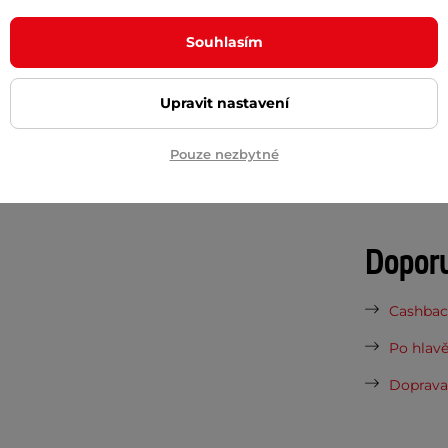
 stranách.
Pončo pláštěnka FERRINO
Potřeb
e lehká a zaujme i svou sytou barvou.
Souhlasím
7 důvodů
Upravit nastavení
Nová sez
vynesou 
Pouze nezbytné
Vaše do
půjčovn
Dopor
Cashback
Po hlavě
Doprava 