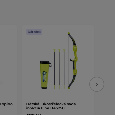
Dáreček
Dáreč
Následujíc
 Expino
Dětská lukostřelecká sada
Dětská
inSPORTline BAS250
inSPO