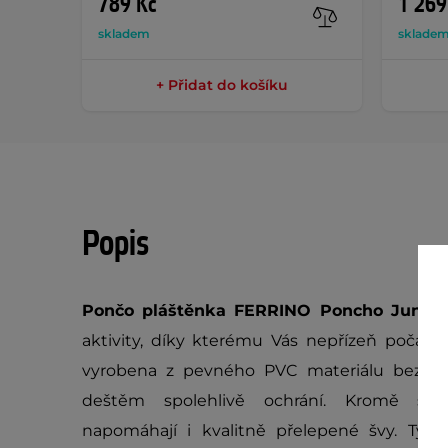
789 Kč
1 269
skladem
sklade
+ Přidat do košíku
Popis
Pončo pláštěnka FERRINO Poncho Junio
aktivity, díky kterému Vás nepřízeň počasí 
vyrobena z pevného PVC materiálu bez fta
deštěm spolehlivě ochrání. Kromě sam
napomáhají i kvalitně přelepené švy. Ty 