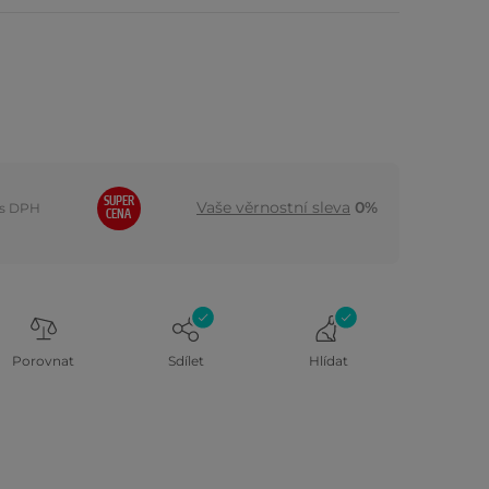
SUPER
Vaše věrnostní sleva
0%
s DPH
CENA
Porovnat
Sdílet
Hlídat