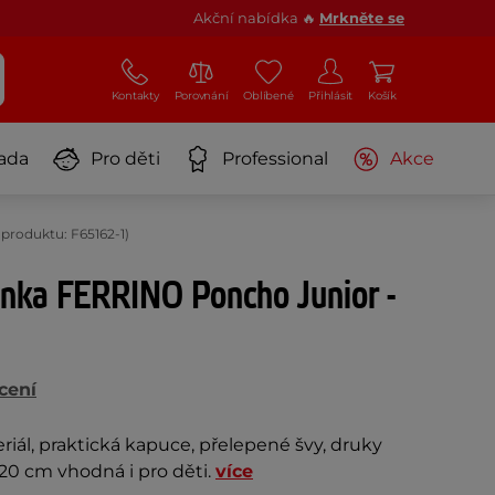
Akční nabídka 🔥
Mrkněte se
Kontakty
Porovnání
Oblíbené
Přihlásit
Košík
ada
Pro děti
Professional
Akce
produktu: F65162-1)
ěnka FERRINO Poncho Junior -
cení
ál, praktická kapuce, přelepené švy, druky
120 cm vhodná i pro děti.
více