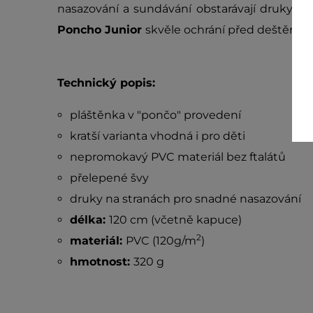
nasazování a sundávání obstarávají druky na
Poncho Junior
skvěle ochrání před deštěm, j
Technický popis:
pláštěnka v "pončo" provedení
kratší varianta vhodná i pro děti
nepromokavý PVC materiál bez ftalátů
přelepené švy
druky na stranách pro snadné nasazování
délka:
120 cm (včetně kapuce)
2
materiál:
PVC (120g/m
)
hmotnost:
320 g