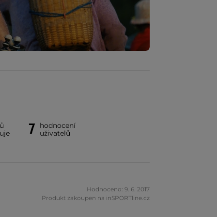
7
ků
hodnocení
uje
uživatelů
Hodnoceno: 9. 6. 2017
Produkt zakoupen na inSPORTline.cz