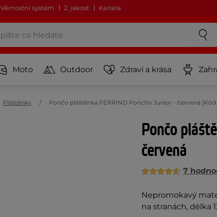
Věrnostní systém
2. jakost
Kariéra
Moto
Outdoor
Zdraví a krása
Zahr
Pláštěnky
Pončo pláštěnka FERRINO Poncho Junior - červená (Kód 
Pončo plášt
červená
7 hodno
Nepromokavý materi
na stranách, délka 