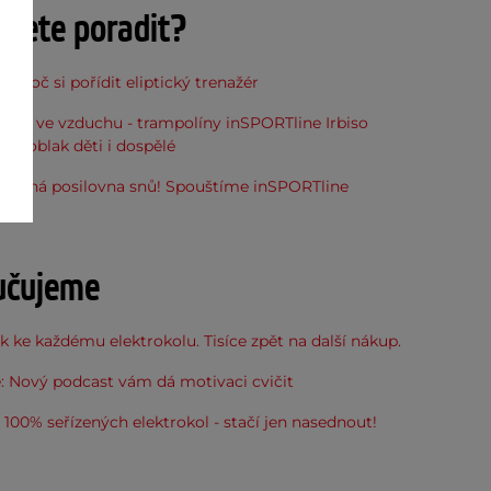
ujete poradit?
, proč si pořídit eliptický trenažér
óna ve vzduchu - trampolíny inSPORTline Irbiso
do oblak děti i dospělé
stupná posilovna snů! Spouštíme inSPORTline
u
učujeme
 ke každému elektrokolu. Tisíce zpět na další nákup.
: Nový podcast vám dá motivaci cvičit
100% seřízených elektrokol - stačí jen nasednout!