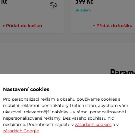
 Kč
399 Kč
m
skladem
+ Přidat do košíku
+ Přidat do košíku
Param
Nastavení cookies
r
je praktický doplněk pro outdoorové
Délka
Pro personalizaci reklam a obsahu používáme cookies a
nijak nezaskočí. Pláštěnka s kapucí je
mobilní reklamní identifikátory třetích stran, abychom vám
Materiál
látů, který Vás nebo Vaše děti před
ukazovali relevantnější nabídky – v rámci personalizované i
nepersonalizované reklamy. Bez vašeho souhlasu nic
Určení
otného materiálu nepromokavosti
nesbíráme. Podrobnosti najdete v
zásadách cookies
a v
tak nepropustí žádnou vodu. Snadné
zásadách Google
.