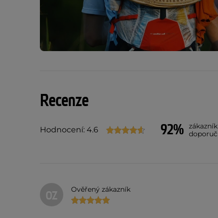
Recenze
92%
zákazní
Hodnocení: 4.6
doporuč
Ověřený zákazník
OZ