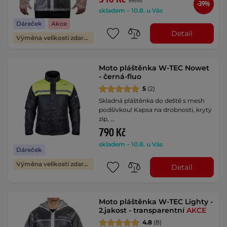
890 Kč
-39%
skladem – 10.8. u Vás
Dáreček
Akce
Detail
Výměna velikosti zdarma
Moto pláštěnka W-TEC Nowet
- černá-fluo
5
(2)
Skladná pláštěnka do deště s mesh
podšívkou! Kapsa na drobnosti, krytý
zip, …
790 Kč
skladem – 10.8. u Vás
Dáreček
Výměna velikosti zdarma
Detail
Moto pláštěnka W-TEC Lighty -
2.jakost - transparentní
AKCE
4.8
(8)