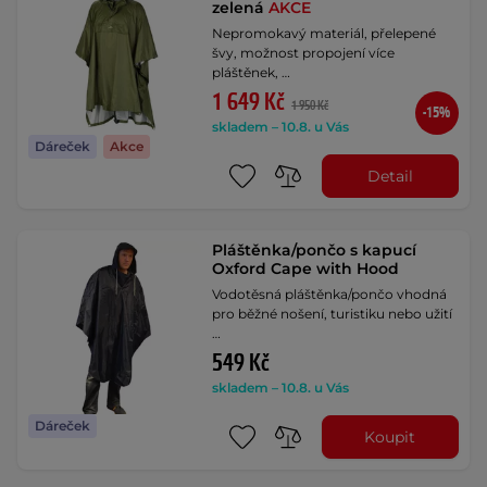
zelená
AKCE
Nepromokavý materiál, přelepené
švy, možnost propojení více
pláštěnek, …
1 649 Kč
1 950 Kč
-15%
skladem – 10.8. u Vás
Dáreček
Akce
Detail
Pláštěnka/pončo s kapucí
Oxford Cape with Hood
Vodotěsná pláštěnka/pončo vhodná
pro běžné nošení, turistiku nebo užití
…
549 Kč
skladem – 10.8. u Vás
Dáreček
Koupit