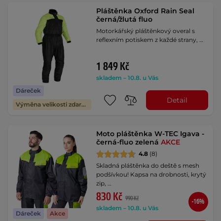
Pláštěnka Oxford Rain Seal
černá/žlutá fluo
Motorkářský pláštěnkový overal s
reflexním potiskem z každé strany, …
1 849 Kč
skladem – 10.8. u Vás
Dáreček
Detail
Výměna velikosti zdarma
Moto pláštěnka W-TEC Igava -
černá-fluo zelená
AKCE
4.8
(8)
Skladná pláštěnka do deště s mesh
podšívkou! Kapsa na drobnosti, krytý
zip, …
830 Kč
990 Kč
-16%
skladem – 10.8. u Vás
Dáreček
Akce