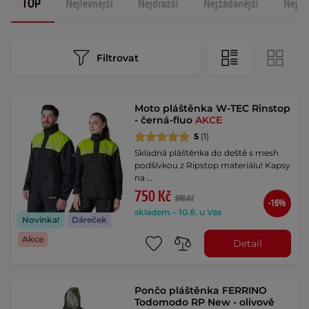
TOP
Nejlevnější
Nejdražší
Nejžádanější
Nejno
Filtrovat
Moto pláštěnka W-TEC Rinstop
- černá-fluo
AKCE
5
(1)
Skladná pláštěnka do deště s mesh
podšívkou z Ripstop materiálu! Kapsy
na …
750 Kč
890 Kč
-16%
skladem – 10.8. u Vás
Novinka!
Dáreček
Akce
Detail
Pončo pláštěnka FERRINO
Todomodo RP New - olivově