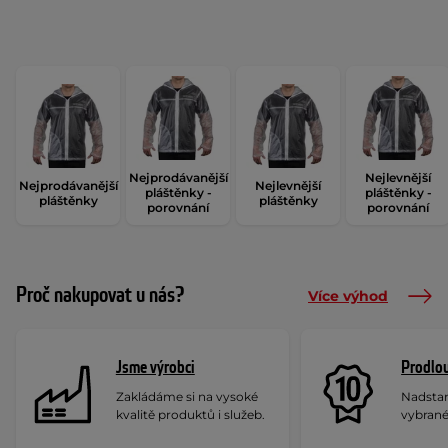
Nejprodávanější
Nejlevnější
Nejprodávanější
Nejlevnější
pláštěnky -
pláštěnky -
pláštěnky
pláštěnky
porovnání
porovnání
Proč nakupovat u nás?
Více výhod
Jsme výrobci
Prodlou
Zakládáme si na vysoké
Nadstan
kvalitě produktů i služeb.
vybrané