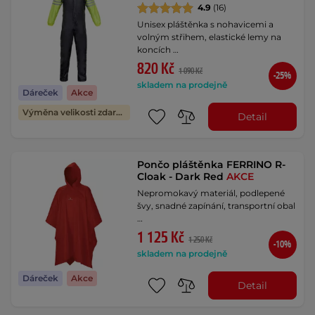
4.9
(16)
Unisex pláštěnka s nohavicemi a
volným střihem, elastické lemy na
koncích …
820 Kč
1 090 Kč
-25%
skladem na prodejně
Dáreček
Akce
Výměna velikosti zdarma
Detail
Pončo pláštěnka FERRINO R-
Cloak - Dark Red
AKCE
Nepromokavý materiál, podlepené
švy, snadné zapínání, transportní obal
…
1 125 Kč
1 250 Kč
-10%
skladem na prodejně
Dáreček
Akce
Detail