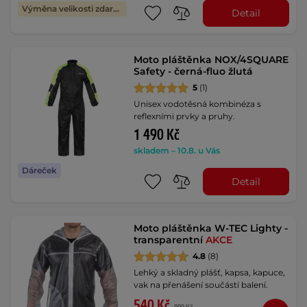
Výměna velikosti zdarma
Detail
Moto pláštěnka NOX/4SQUARE
Safety - černá-fluo žlutá
5
(1)
Unisex vodotěsná kombinéza s
reflexními prvky a pruhy.
1 490 Kč
skladem – 10.8. u Vás
Dáreček
Detail
Moto pláštěnka W-TEC Lighty -
transparentní
AKCE
4.8
(8)
Lehký a skladný plášť, kapsa, kapuce,
vak na přenášení součástí balení.
540 Kč