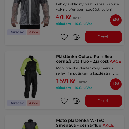
Lehký a skladný plášť, kapsa, kapuce,
vak na přenášení součástí balení.
478 Kč
899 Kč
-47%
skladem – 10.8. u Vás
Dáreček
Akce
Detail
Pláštěnka Oxford Rain Seal
černá/žlutá fluo - 2.jakost
AKCE
Motorkářský pláštěnkový overal s
reflexním potiskem z každé strany, …
1 591 Kč
1 849 Kč
-14%
skladem – 10.8. u Vás
Detail
Dáreček
Akce
Moto pláštěnka W-TEC
Smedava - černá-fluo
AKCE