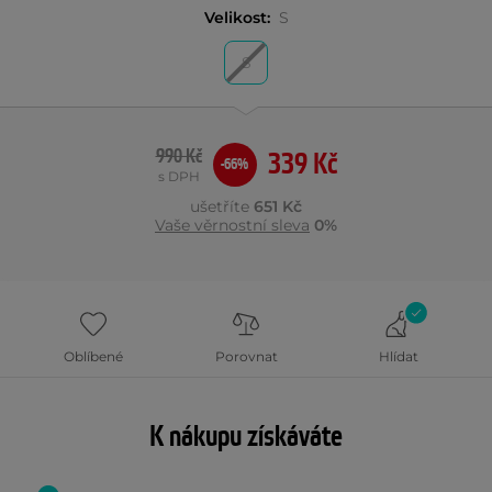
Velikost:
S
S
990 Kč
339 Kč
-66%
s DPH
ušetříte
651 Kč
Vaše věrnostní sleva
0%
Oblíbené
Porovnat
Hlídat
K nákupu získáváte