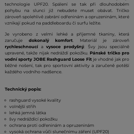
technologie UPF20. Spálení se tak při dlouhodobém
pohybu na slunci již nebudete muset obávat. Tričko
zároveň spolehlivě zabrání odřeninám a opruzeninám, které
vznikají pokud na paddleboardu či surfu ležíte.
Je vyrobeno z velmi lehké a příjemné tkaniny, která
zaručuje
dokonalý komfort
. Materiál je zároveň
rychleschnoucí
a
vysoce prodyšný
. Švy jsou speciálně
upravené, takže nijak nedráždí pokožku.
Pánské tričko pro
vodní sporty JOBE Rashguard Loose Fit
je vhodné jak pro
běžné nošení, tak pro sportovní aktivity a zaručeně potěší
každého vodního nadšence.
Technický popis:
rashguard vysoké kvality
volnější střih
lehká jemná látka
švy nedráždící pokožku
ochrana proti odřeninám a opruzeninám
vysoká ochrana vůči slunečnímu záření (UPF20)