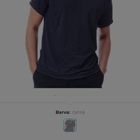
Barva:
černá