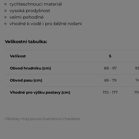
rychleschnoucí materiál
vysoká prodyšnost
velmi pohodlné
vhodné k vodě i pro běžné nošení
Velikostní tabulka:
Velikost
S
Obvod hrudníku (cm)
88 - 97
93
Obvod pasu (cm)
69 - 79
7
Vhodné pro výšku postavy (cm)
170 - 177
17
Obrázky mají pouze ilustrativní charakter.