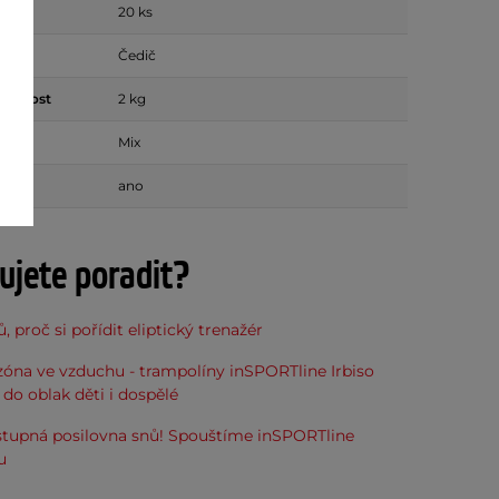
enů
20 ks
Čedič
ostnost
2 kg
amenů
Mix
ox
ano
ujete poradit?
, proč si pořídit eliptický trenažér
óna ve vzduchu - trampolíny inSPORTline Irbiso
do oblak děti i dospělé
stupná posilovna snů! Spouštíme inSPORTline
u