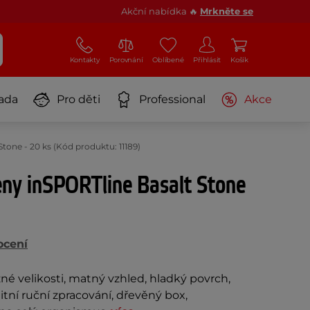
Akční nabídka 🔥
Mrkněte se
Kontakty
Porovnání
Oblíbené
Přihlásit
Košík
ada
Pro děti
Professional
Akce
one - 20 ks (Kód produktu: 11189)
ny inSPORTline Basalt Stone
ocení
né velikosti, matný vzhled, hladký povrch,
litní ruční zpracování, dřevěný box,