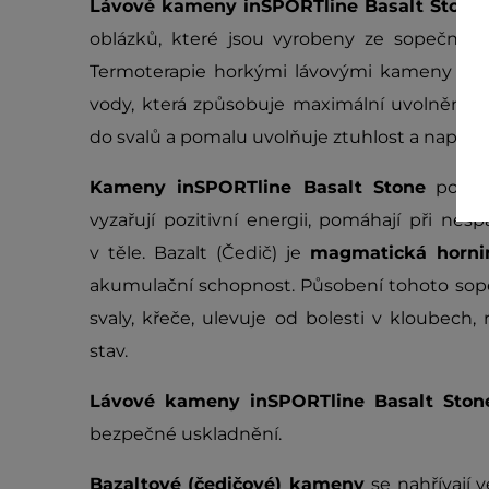
Lávové kameny inSPORTline Basalt Stone
oblázků, které jsou vyrobeny ze sopečné 
Termoterapie horkými lávovými kameny spoj
vody, která způsobuje maximální uvolnění. 
do svalů a pomalu uvolňuje ztuhlost a napětí.
Kameny inSPORTline Basalt Stone
podpor
vyzařují pozitivní energii, pomáhají při ne
v těle. Bazalt (Čedič) je
magmatická horni
akumulační schopnost. Působení tohoto sop
svaly, křeče, ulevuje od bolesti v kloubech,
stav.
Lávové kameny inSPORTline Basalt Sto
bezpečné uskladnění.
Bazaltové (čedičové) kameny
se nahřívají 