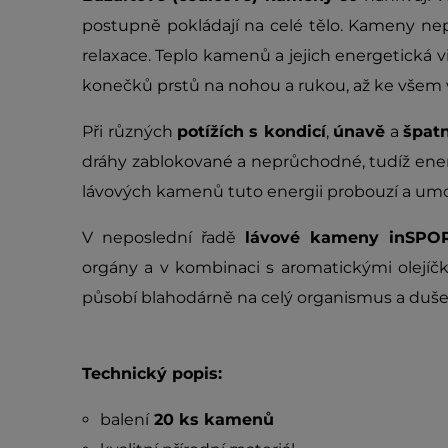
postupně pokládají na celé tělo. Kameny nep
relaxace. Teplo kamenů a jejich energetická 
konečků prstů na nohou a rukou, až ke všem
Při různých
potížích
s kondicí
,
únavě
a
špat
dráhy zablokované a neprůchodné, tudíž ener
lávových kamenů tuto energii probouzí a umož
V neposlední řadě
lávové kameny inSPOR
orgány a v kombinaci s aromatickými olejíčky
působí blahodárně na celý organismus a dušev
Technický popis:
balení
20 ks kamenů