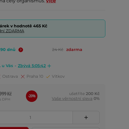
na celý organismus.
více
árek v hodnotě
465 Kč
0 dní ZDARMA
o 90 dnů
24 Kč
zdarma
. u Vás
-
Zbývá 5:05:41
Ostrava
Praha 10
Vítkov
999 Kč
ušetříte
200 Kč
-20%
Vaše věrnostní sleva
0%
s DPH