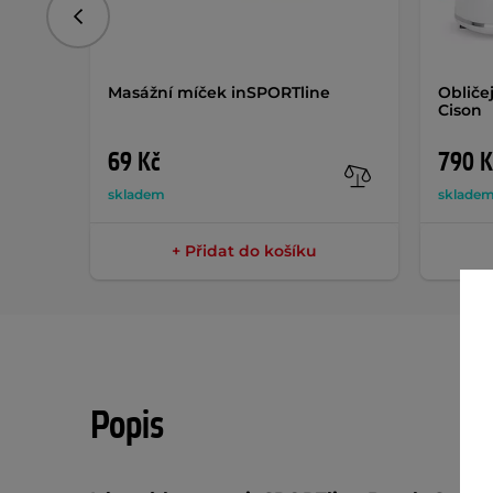
Předchozí
Masážní míček inSPORTline
Obliče
Cison
69 Kč
790 K
skladem
sklade
+ Přidat do košíku
Popis