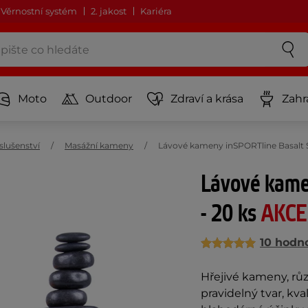
Věrnostní systém
2. jakost
Kariéra
Moto
Outdoor
Zdraví a krása
Zahr
slušenství
Masážní kameny
Lávové kameny inSPORTline Basalt St
Lávové kame
- 20 ks
AKCE
10 hodn
Hřejivé kameny, růz
pravidelný tvar, kva