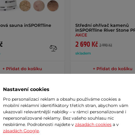
jová sauna inSPORTline
Střední ohřívač kamenů
inSPORTline River Stone 
AKCE
č
2 690 Kč
2 990 Kč
m
skladem
+ Přidat do košíku
+ Přidat do košíku
Nastavení cookies
Pro personalizaci reklam a obsahu používáme cookies a
mobilní reklamní identifikátory třetích stran, abychom vám
ukazovali relevantnější nabídky – v rámci personalizované i
Param
nepersonalizované reklamy. Bez vašeho souhlasu nic
nesbíráme. Podrobnosti najdete v
zásadách cookies
a v
zásadách Google
.