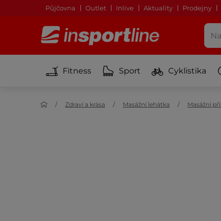
Půjčovna
Outlet
Inlive
Aktuality
Prodejny
Fitness
Sport
Cyklistika
Zdraví a krása
Masážní lehátka
Masážní pří