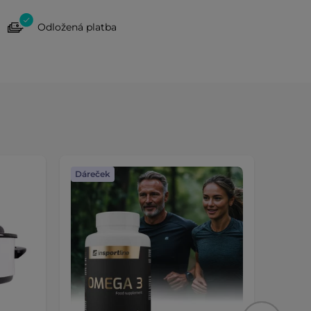
Odložená platba
Dáreček
Dáreč