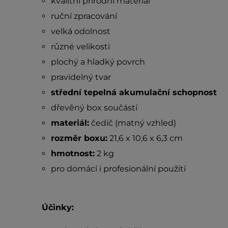
kvalitní přírodní materiál
ruční zpracování
velká odolnost
různé velikosti
plochý a hladký povrch
pravidelný tvar
střední tepelná akumulační schopnost
dřevěný box součástí
materiál:
čedič (matný vzhled)
rozměr boxu:
21,6 x 10,6 x 6,3 cm
hmotnost:
2 kg
pro domácí i profesionální použití
Účinky: