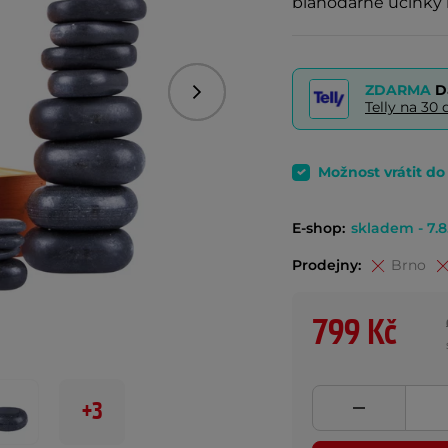
blahodárné účinky 
ZDARMA
D
Následující
Telly na 3
Možnost vrátit d
E-shop:
skladem - 7.8
Prodejny:
Brno
799 Kč
+3