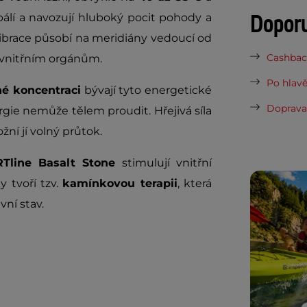
Dopor
álí a navozují hluboký pocit pohody a
vibrace působí na meridiány vedoucí od
Cashback
 vnitřním orgánům.
Po hlavě
né koncentraci
bývají tyto energetické
Doprava 
gie nemůže tělem proudit. Hřejivá síla
ní jí volný průtok.
Tline Basalt Stone
stimulují vnitřní
 tvoří tzv.
kamínkovou terapii
, která
ní stav.