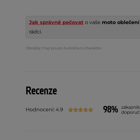
Jak správně pečovat
o vaše
moto oblečen
rádci.
Obrázky mají pouze ilustrativní charakter.
Recenze
98%
zákazní
Hodnocení: 4.9
doporuč