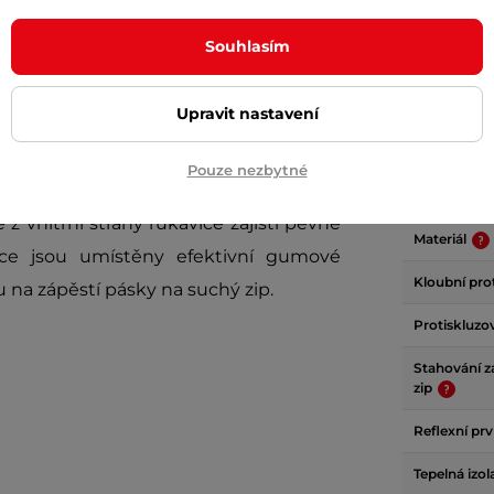
Souhlasím
Param
Upravit nastavení
Pouze nezbytné
hodné zejména na motocross, ale i pro
Délka
z vnitřní strany rukavice zajistí pevné
Materiál
ice jsou umístěny efektivní gumové
Kloubní pro
u na zápěstí pásky na suchý zip.
Protiskluzo
Stahování z
zip
Reflexní pr
Tepelná izo