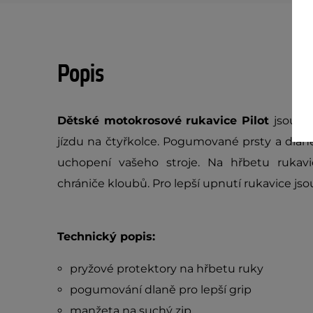
Popis
Dětské motokrosové rukavice Pilot
jsou v
jízdu na čtyřkolce. Pogumované prsty a dlaně 
uchopení vašeho stroje. Na hřbetu rukav
chrániče kloubů. Pro lepší upnutí rukavice jso
Technický popis:
pryžové protektory na hřbetu ruky
pogumování dlaně pro lepší grip
manžeta na suchý zip