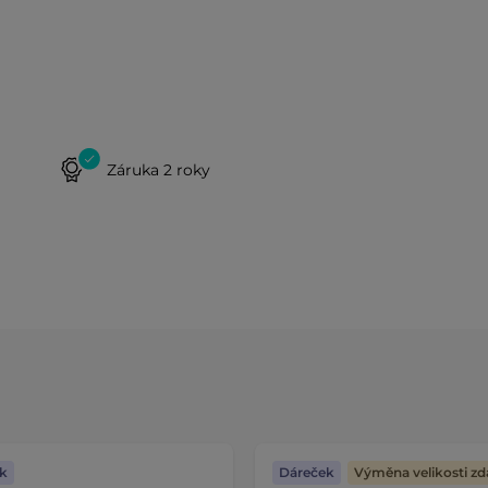
Záruka 2 roky
k
Dáreček
Výměna velikosti z