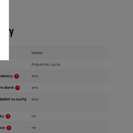
etry
krátké
Polyamid, Lycra
tektory
ano
vé dlaně
ano
ápěstí na suchý
ano
vky
ne
lace
ne