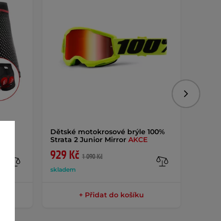
Následujíc
Dětské motokrosové brýle 100%
Skoře
Strata 2 Junior Mirror
AKCE
Shellt
929 Kč
1 23
1 090 Kč
skladem
sklade
+ Přidat do košíku