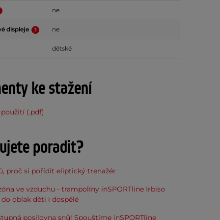
ne
é displeje
ne
dětské
nty ke stažení
použití (.pdf)
ujete poradit?
, proč si pořídit eliptický trenažér
óna ve vzduchu - trampolíny inSPORTline Irbiso
do oblak děti i dospělé
stupná posilovna snů! Spouštíme inSPORTline