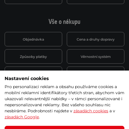
Vše o nákupu
Objednávka
Cena a druhy dopravy
Způsoby platby
Věrnostní systém
Montáž a servis
Reklamace a záruka
Nastavení cookies
Pro personalizaci reklam a obsahu používáme cookies a
Půjčovna
Kariéra
mobilní reklamní identifikátory třetích stran, abychom vám
obchodní podmínky
ukazovali relevantnější nabídky – v rámci personalizované i
nepersonalizované reklamy. Bez vašeho souhlasu nic
nesbíráme. Podrobnosti najdete v
zásadách cookies
a v
zásadách Google
.
© 2026 SEVEN SPORT s.r.o Všechna práva vyhrazena