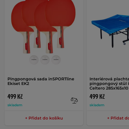
Pingpongová sada inSPORTline
Interiérová placht
Ekiset EK2
pingpongový stůl 
Celtero 285x165x1
499 Kč
499 Kč
skladem
skladem
+ Přidat do košíku
+ Přidat d