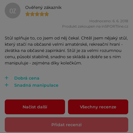
Ověřený zákazník
OZ
Hodnoceno: 6. 6. 2018
Produkt zakoupen na inSPORTline.cz
Stůl splňuje to, co jsem od něj čekal. Chtěl jsem nějaký stůl,
který stačí na občasné velmi amatérské, rekreační hraní -
zkrátka na občasné zapinkání. Stůl je za velmi rozumnou
cenu, působí stabilně, snadno se skládá a dobře se s ním
manipuluje - zejména díky kolečkům.
Dobrá cena
Snadná manipulace
Načíst další
Všechny recenze
Přidat recenzi