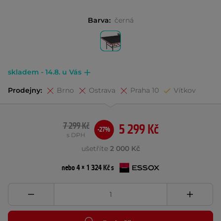
Barva:
černá
skladem - 14.8. u Vás
Prodejny:
Brno
Ostrava
Praha 10
Vítkov
7 299 Kč
5 299 Kč
-27%
s DPH
ušetříte
2 000 Kč
nebo 4 × 1 324 Kč s