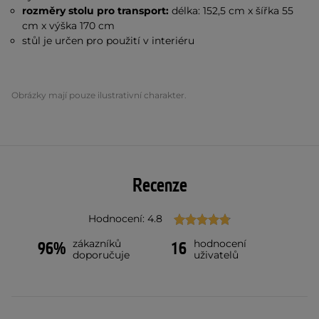
rozměry stolu pro transport:
délka: 152,5 cm x šířka 55
cm x výška 170 cm
stůl je určen pro použití v interiéru
Obrázky mají pouze ilustrativní charakter.
Recenze
Hodnocení: 4.8
zákazníků
hodnocení
96%
16
doporučuje
uživatelů