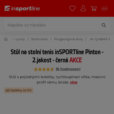
Raketové sporty
Stolní tenis
Pingpongové stoly
IN: Q=6849-3
Stůl na stolní tenis inSPORTline Pinton -
2.jakost - černá
AKCE
16 hodnocení
Stůl s pojízdnými kolečky, rychloupínací síťka, masivní
profil rámu, brzda.
více
Splátky za 0%