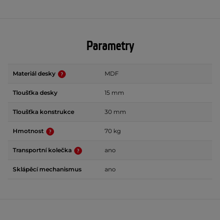
Parametry
Materiál desky
MDF
Tloušťka desky
15 mm
Tloušťka konstrukce
30 mm
Hmotnost
70 kg
Transportní kolečka
ano
Sklápěcí mechanismus
ano