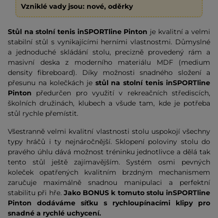
Vzniklé vady jsou: nové, oděrky
Stůl na stolní tenis inSPORTline Pinton
je kvalitní a velmi
stabilní stůl s vynikajícími herními vlastnostmi. Důmyslné
a jednoduché skládání stolu, precizně provedený rám a
masivní deska z moderního materiálu MDF (medium
density fibreboard). Díky možnosti snadného složení a
přesunu na kolečkách je
s
tůl na stolní tenis inSPORTline
Pinton
předurčen pro využití v rekreačních střediscích,
školních družinách, klubech a všude tam, kde je potřeba
stůl rychle přemístit.
Všestranně velmi kvalitní vlastnosti stolu uspokojí všechny
typy hráčů i ty nejnáročnější. Sklopení poloviny stolu do
pravého úhlu dává možnost tréninku jednotlivce a dělá tak
tento stůl ještě zajímavějším. Systém osmi pevných
koleček opatřených kvalitním brzdným mechanismem
zaručuje maximálně snadnou manipulaci a perfektní
stabilitu při hře.
Jako BONUS k tomuto stolu inSPORTline
Pinton dodáváme síťku s rychloupínacími klipy pro
snadné a rychlé uchycení.