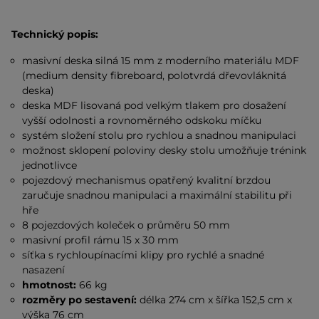
Technický popis:
masivní deska silná 15 mm z moderního materiálu MDF
(medium density fibreboard, polotvrdá dřevovláknitá
deska)
deska MDF lisovaná pod velkým tlakem pro dosažení
vyšší odolnosti a rovnoměrného odskoku míčku
systém složení stolu pro rychlou a snadnou manipulaci
možnost sklopení poloviny desky stolu umožňuje trénink
jednotlivce
pojezdový mechanismus opatřený kvalitní brzdou
zaručuje snadnou manipulaci a maximální stabilitu při
hře
8 pojezdových koleček o průměru 50 mm
masivní profil rámu 15 x 30 mm
síťka s rychloupínacími klipy pro rychlé a snadné
nasazení
hmotnost:
66 kg
rozměry po sestavení:
délka 274 cm x šířka 152,5 cm x
výška 76 cm