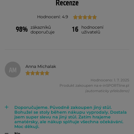
Recenze
Hodnocení: 4.9
zákazníků
hodnocení
98%
16
doporučuje
uživatelů
Anna Michalak
AM
Hodnoceno: 1. 7. 2025
Produkt zakoupen na e-inSPORTline.pl
(automaticky přeloženo)
Doporučujeme. Původně zakoupen jiný stůl.
Bohužel se stoly během nákupu vyprodaly. Dostala
jsem super slevu na jiný stůl. Zatím hrajeme
amatérsky, ale nákup splňuje všechna očekávání.
Moc děkuji.
Ne