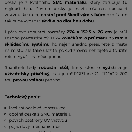
deska je z kvalitního
SMC
materiálu
, který zaručuje tu
nejlepší hru. Povrch desky je navíc ošetřen speciální
vrstvou, která ho
chrání proti škodlivým vlivům
okolí a on
tak bude vypadat
skvěle po dlouhou dobu
.
I přes své robustní rozměry
274 x 152,5 x 76 cm
je stůl
snadno přemístitelný. Díky
kolečkům o průměru 75 mm
a
skládacímu systému
ho nejen snadno přesunete z místa
na místo, ale také uložíte, pokud zrovna nehrajete a toužíte
místo využít na něco jiného.
Sháníte-li tedy
robustní stůl
, který dlouho
vydrží
a je
uživatelsky přívětivý
, pak je inSPORTline OUTDOOR 200
tou
pravou volbou
pro vás.
Technický popis:
kvalitní ocelová konstrukce
odolná deska z SMC materiálu
povrch ošetřený UV vrstvou
pojezdový mechanismus