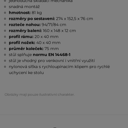
jednoduchá skládací mechanika
snadná montáž
hmotnost:
81 kg
rozměry po sestavení:
274 x 152,5 x 76 cm
rozteče nohou:
94/71/84 cm
rozměry balení:
160 x 148 x 12 cm
profil rámu:
20 x 40 mm
profil nožek:
40 x 40 mm
průměr koleček:
75 mm
stůl splňuje
normu EN 14468-1
stůl je vhodný pro venkovní i vnitřní využití
nylonová síťka s rychloupínacím klipem pro rychlé
uchycení ke stolu
Obrázky mají pouze ilustrativní charakter.