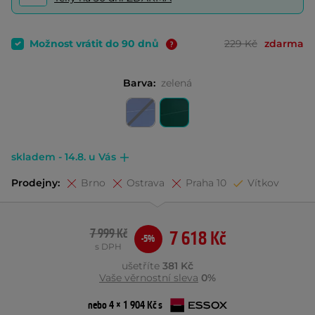
Možnost vrátit do 90 dnů
229 Kč
zdarma
Barva:
zelená
skladem - 14.8. u Vás
Prodejny:
Brno
Ostrava
Praha 10
Vítkov
7 999 Kč
7 618 Kč
-5%
s DPH
ušetříte
381 Kč
Vaše věrnostní sleva
0%
nebo 4 × 1 904 Kč s