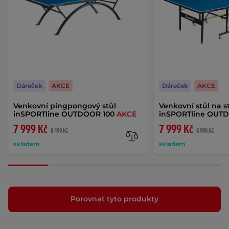
Dáreček
AKCE
Dáreček
AKCE
Venkovní pingpongový stůl
Venkovní stůl na st
inSPORTline OUTDOOR 100
AKCE
inSPORTline OUT
7 999 Kč
7 999 Kč
8 499 Kč
8 990 Kč
skladem
skladem
Porovnat tyto produkty