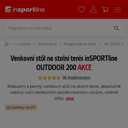
Raketové sporty
Stolní tenis
Pingpongové stoly
IN: 27202-2
Venkovní stůl na stolní tenis inSPORTline
OUTDOOR 200
AKCE
16 hodnocení
Robustní a pevný venkovní stůl na stolní tenis, absolutně
odolný vůči venkovním povětrnostním vlivům, včetně
síťky.
více
Splátky za 0%