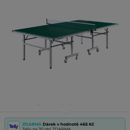
ZDARMA
Dárek v hodnotě
465 Kč
Telly na 30 dní ZDARMA