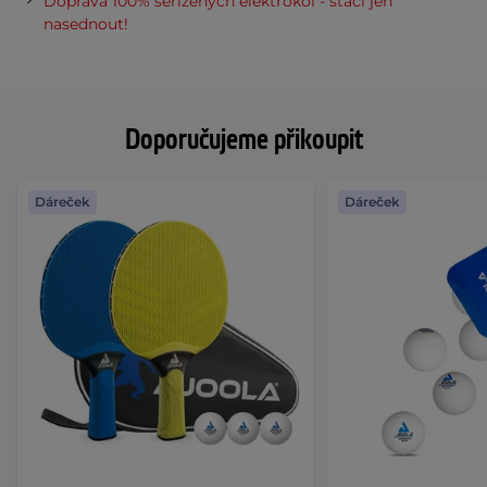
Doprava 100% seřízených elektrokol - stačí jen
nasednout!
Doporučujeme přikoupit
Dáreček
Dáreček