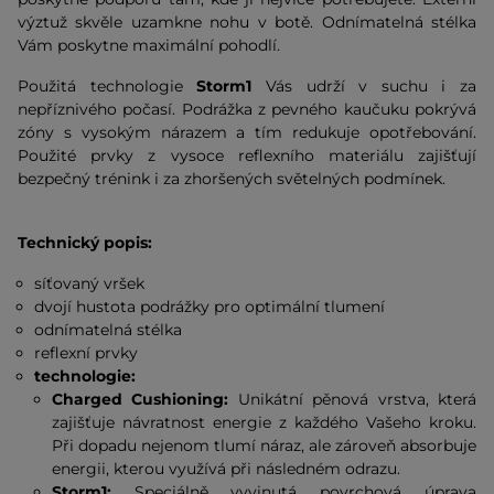
výztuž skvěle uzamkne nohu v botě. Odnímatelná stélka
Vám poskytne maximální pohodlí.
Použitá technologie
Storm1
Vás udrží v suchu i za
nepříznivého počasí. Podrážka z pevného kaučuku pokrývá
zóny s vysokým nárazem a tím redukuje opotřebování.
Použité prvky z vysoce reflexního materiálu zajišťují
bezpečný trénink i za zhoršených světelných podmínek.
Technický popis:
síťovaný vršek
dvojí hustota podrážky pro optimální tlumení
odnímatelná stélka
reflexní prvky
technologie:
Charged Cushioning:
Unikátní pěnová vrstva, která
zajišťuje návratnost energie z každého Vašeho kroku.
Při dopadu nejenom tlumí náraz, ale zároveň absorbuje
energii, kterou využívá při následném odrazu.
Storm1:
Speciálně vyvinutá povrchová úprava