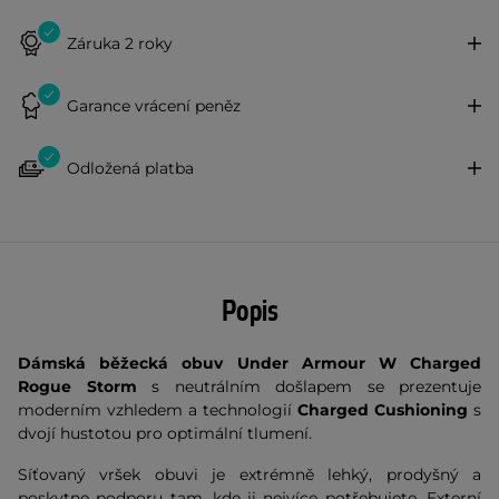
Záruka 2 roky
Garance vrácení peněz
Odložená platba
Popis
Dámská běžecká obuv Under Armour W Charged
Rogue Storm
s neutrálním došlapem se prezentuje
moderním vzhledem a technologií
Charged Cushioning
s
dvojí hustotou pro optimální tlumení.
Síťovaný vršek obuvi je extrémně lehký, prodyšný a
poskytne podporu tam, kde ji nejvíce potřebujete. Externí