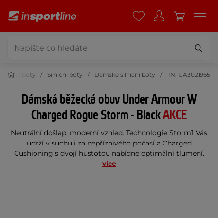
ěžecké boty
Silniční boty
Dámské silniční boty
IN: UA3021965
Dámská běžecká obuv Under Armour W
Charged Rogue Storm - Black
AKCE
Neutrální došlap, moderní vzhled. Technologie Storm1 Vás
udrží v suchu i za nepříznivého počasí a Charged
Cushioning s dvojí hustotou nabídne optimální tlumení.
více