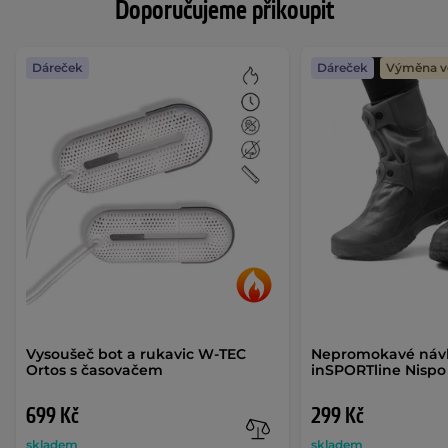
Doporučujeme přikoupit
Dáreček
Dáreček
Výměna ve
Vysoušeč bot a rukavic W-TEC
Nepromokavé návl
Ortos s časovačem
inSPORTline Nispo
699 Kč
299 Kč
skladem
skladem