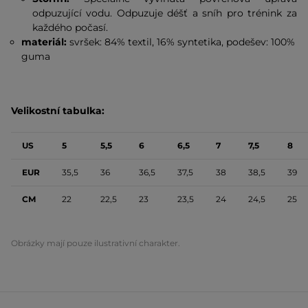
odpuzující vodu. Odpuzuje déšť a sníh pro trénink za
každého počasí.
materiál:
svršek: 84% textil, 16% syntetika, podešev: 100%
guma
Velikostní tabulka:
US
5
5,5
6
6,5
7
7,5
8
EUR
35,5
36
36,5
37,5
38
38,5
39
CM
22
22,5
23
23,5
24
24,5
25
Obrázky mají pouze ilustrativní charakter.