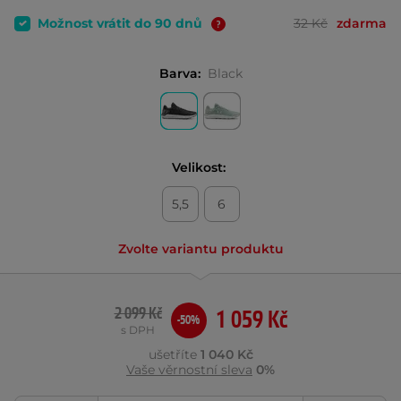
Možnost vrátit do 90 dnů
32 Kč
zdarma
Barva:
Black
Velikost:
5,5
6
Zvolte variantu produktu
2 099 Kč
1 059 Kč
-50%
s DPH
ušetříte
1 040 Kč
Vaše věrnostní sleva
0%