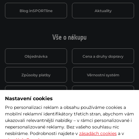
Blog inSPORTline
Aktuality
Vše o nákupu
Objednávka
Cena a druhy dopravy
Způsoby platby
Věrnostní systém
Montáž a servis
Reklamace a záruka
Nastavení cookies
Pro personalizaci reklam a obsahu používáme cookies a
Půjčovna
Kariéra
mobilní reklamní identifikátory třetích stran, abychom vám
obchodní podmínky
ukazovali relevantnější nabídky – v rámci personalizované i
nepersonalizované reklamy. Bez vašeho souhlasu nic
nesbíráme. Podrobnosti najdete v
zásadách cookies
a v