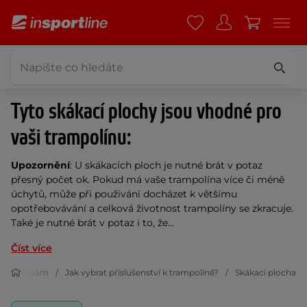
Tyto skákací plochy jsou vhodné pro
vaši trampolínu:
Upozornění
: U skákacích ploch je nutné brát v potaz
přesný počet ok. Pokud má vaše trampolína více či méně
úchytů, může při použivání docházet k většímu
opotřebovávání a celková životnost trampolíny se zkracuje.
Také je nutné brát v potaz i to, že...
Číst více
 trampolínám
Jak vybrat příslušenství k trampolíně?
Skákací plocha