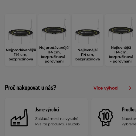
Nejprodávanější
Nejlevnější
Nejprodávanější
Nejlevnější
114 cm,
114 cm,
114 cm,
114 cm,
bezpružinová -
bezpružinová
bezpružinová
bezpružinová
porovnání
- porovnání
Proč nakupovat u nás?
Více výhod
Jsme výrobci
Prodlou
Zakládáme si na vysoké
Nadstan
kvalitě produktů i služeb.
vybrané