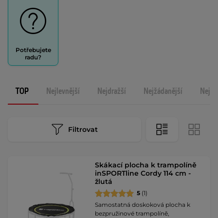
Potřebujete
radu?
TOP
Nejlevnější
Nejdražší
Nejžádanější
Nejno
Filtrovat
Skákací plocha k trampolíně
inSPORTline Cordy 114 cm -
žlutá
5
(1)
Samostatná doskoková plocha k
bezpružinové trampolíně,