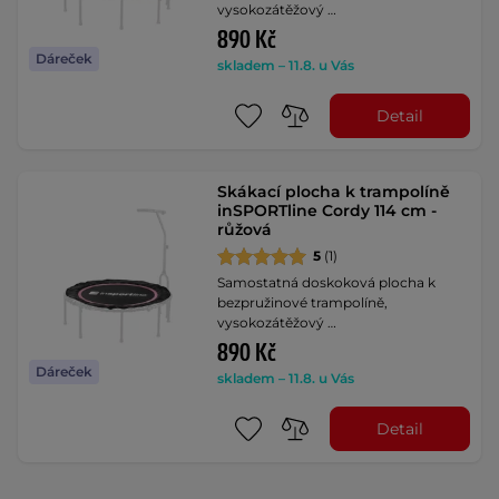
vysokozátěžový …
890 Kč
Dáreček
skladem – 11.8. u Vás
Detail
Skákací plocha k trampolíně
inSPORTline Cordy 114 cm -
růžová
5
(1)
Samostatná doskoková plocha k
bezpružinové trampolíně,
vysokozátěžový …
890 Kč
Dáreček
skladem – 11.8. u Vás
Detail