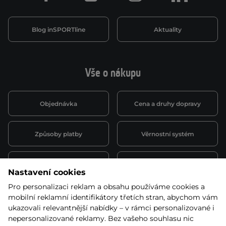
Blog inSPORTline
Aktuality
Vše o nákupu
Objednávka
Cena a druhy dopravy
Způsoby platby
Věrnostní systém
Montáž a servis
Reklamace a záruka
Nastavení cookies
Pro personalizaci reklam a obsahu používáme cookies a
Půjčovna
Kariéra
mobilní reklamní identifikátory třetích stran, abychom vám
obchodní podmínky
ukazovali relevantnější nabídky – v rámci personalizované i
nepersonalizované reklamy. Bez vašeho souhlasu nic