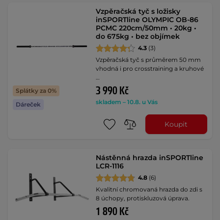
Vzpěračská tyč s ložisky
inSPORTline OLYMPIC OB-86
PCMC 220cm/50mm • 20kg •
do 675kg • bez objímek
4.3
(3)
Vzpěračská tyč s průměrem 50 mm
vhodná i pro crosstraining a kruhové
…
3 990 Kč
Splátky za 0%
skladem – 10.8. u Vás
Dáreček
Koupit
Nástěnná hrazda inSPORTline
LCR-1116
4.8
(6)
Kvalitní chromovaná hrazda do zdi s
8 úchopy, protiskluzová úprava.
1 890 Kč