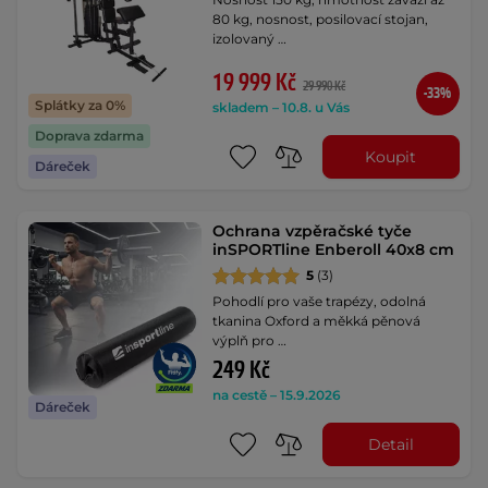
80 kg, nosnost, posilovací stojan,
izolovaný …
19 999 Kč
29 990 Kč
-33%
Splátky za 0%
skladem – 10.8. u Vás
Doprava zdarma
Koupit
Dáreček
Ochrana vzpěračské tyče
inSPORTline Enberoll 40x8 cm
5
(3)
Pohodlí pro vaše trapézy, odolná
tkanina Oxford a měkká pěnová
výplň pro …
249 Kč
na cestě – 15.9.2026
Dáreček
Detail