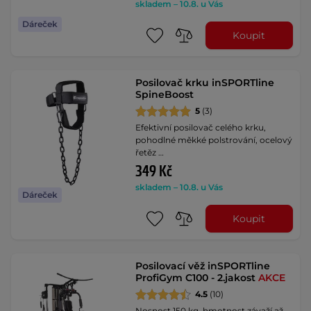
skladem – 10.8. u Vás
Dáreček
Koupit
Posilovač krku inSPORTline
SpineBoost
5
(3)
Efektivní posilovač celého krku,
pohodlné měkké polstrování, ocelový
řetěz …
349 Kč
skladem – 10.8. u Vás
Dáreček
Koupit
Posilovací věž inSPORTline
ProfiGym C100 - 2.jakost
AKCE
4.5
(10)
Nosnost 150 kg, hmotnost závaží až