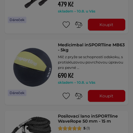
479 Kč
skladem – 10.8. u Vás
Dáreček
Koupit
Medicimbal inSPORTline MB63
- 5kg
Míč z pryže se schopností odskoku, s
protiskluzovou povrchovou úpravou
pro pevné …
690 Kč
skladem – 10.8. u Vás
Dáreček
Koupit
Posilovací lano inSPORTline
WaveRope 50 mm - 15 m
5
(1)