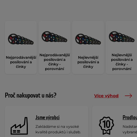
Nejprodávanější
Nejlevnější
Nejprodávanější
Nejlevnější
posilování a
posilování a
posilování a
posilování a
činky -
činky -
činky
činky
porovnání
porovnání
Proč nakupovat u nás?
Více výhod
Jsme výrobci
Prodlou
Zakládáme si na vysoké
Nadstan
kvalitě produktů i služeb.
vybrané