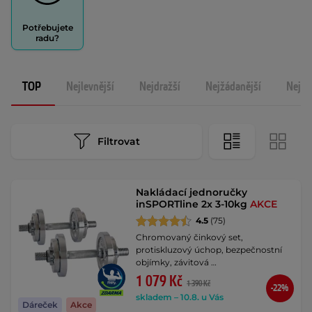
Potřebujete
radu?
TOP
Nejlevnější
Nejdražší
Nejžádanější
Nejno
Filtrovat
Nakládací jednoručky
inSPORTline 2x 3-10kg
AKCE
4.5
(75)
Chromovaný činkový set,
protiskluzový úchop, bezpečnostní
objímky, závitová …
1 079 Kč
1 390 Kč
-22%
skladem – 10.8. u Vás
Dáreček
Akce