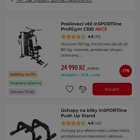
TIP: Jak vybavit domácí posilovnu?
Posilovací věž inSPORTline
ProfiGym C100
AKCE
4.5
(10)
Nosnost 150 kg, hmotnost závaží až
80 kg, nosnost, posilovací stojan,
izolovaný …
24 990 Kč
29 990 Kč
-17%
Splátky za 0%
skladem – 10.8. u Vás
Doprava zdarma
Koupit
Záruka 10 let
Úchopy na kliky inSPORTline
Push Up Stand
4.5
(42)
Úchopy pro efektivnější cvičení kliků,
protiskluzová zakončení, pěnová …