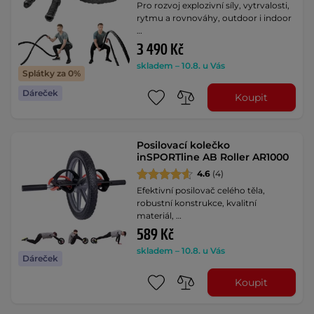
Pro rozvoj explozivní síly, vytrvalosti,
rytmu a rovnováhy, outdoor i indoor
…
3 490 Kč
skladem – 10.8. u Vás
Splátky za 0%
Dáreček
Koupit
Posilovací kolečko
inSPORTline AB Roller AR1000
4.6
(4)
Efektivní posilovač celého těla,
robustní konstrukce, kvalitní
materiál, …
589 Kč
skladem – 10.8. u Vás
Dáreček
Koupit