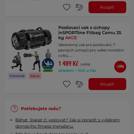
Koupit
Posilovací vak s úchopy
inSPORTline Fitbag Camu 25
kg
AKCE
Všestranný vak pro posilování, 7
pevných úchopů pro velké množství
cviků, …
1 489 Kč
1 649 Kč
-10%
skladem – 10.8. u Vás
Dáreček
Akce
Koupit
Potřebujete radu?
Běhat, šlapat či veslovat? Jak si poradit s výběrem
domácího fitness trenažeru.