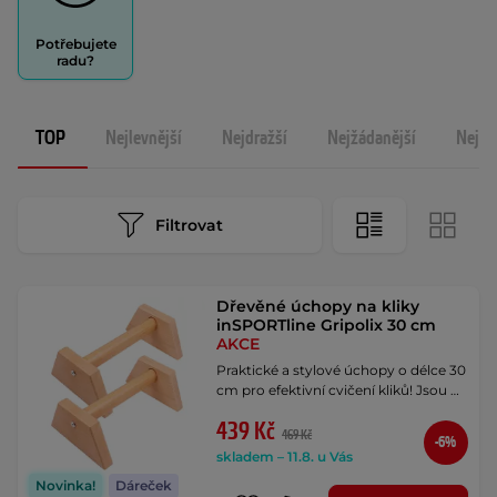
Potřebujete
radu?
TOP
Nejlevnější
Nejdražší
Nejžádanější
Nejno
Filtrovat
Dřevěné úchopy na kliky
inSPORTline Gripolix 30 cm
AKCE
Praktické a stylové úchopy o délce 30
cm pro efektivní cvičení kliků! Jsou …
439 Kč
469 Kč
-6%
skladem – 11.8. u Vás
Novinka!
Dáreček