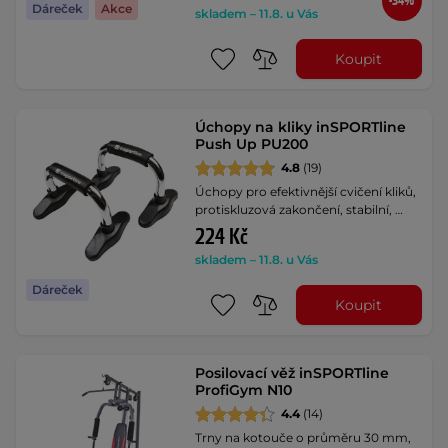
-34%
Dáreček
Akce
skladem – 11.8. u Vás
Koupit
Úchopy na kliky inSPORTline
Push Up PU200
4.8
(19)
Úchopy pro efektivnější cvičení kliků,
protiskluzová zakončení, stabilní, …
224 Kč
skladem – 11.8. u Vás
Dáreček
Koupit
Posilovací věž inSPORTline
ProfiGym N10
4.4
(14)
Trny na kotouče o průměru 30 mm,