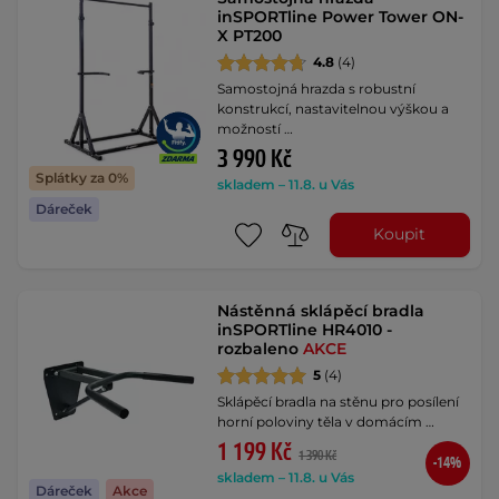
inSPORTline Power Tower ON-
X PT200
4.8
(4)
Samostojná hrazda s robustní
konstrukcí, nastavitelnou výškou a
možností …
3 990 Kč
Splátky za 0%
skladem – 11.8. u Vás
Dáreček
Koupit
Nástěnná sklápěcí bradla
inSPORTline HR4010 -
rozbaleno
AKCE
5
(4)
Sklápěcí bradla na stěnu pro posílení
horní poloviny těla v domácím …
1 199 Kč
1 390 Kč
-14%
skladem – 11.8. u Vás
Dáreček
Akce