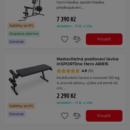
horní kladka, spodní kladka,
předkopávání, …
7 390 Kč
Splátky za 0%
skladem – 11.8. u Vás
Doprava zdarma
Koupit
Dáreček
Nastavitelná posilovací lavice
inSPORTline Hero ABB15
4.9
(15)
Multifunkční lavice s nosností 150 kg,
4 úrovně sklonu, výška od země 45
cm, …
2 290 Kč
skladem – 11.8. u Vás
Splátky za 0%
Dáreček
Koupit