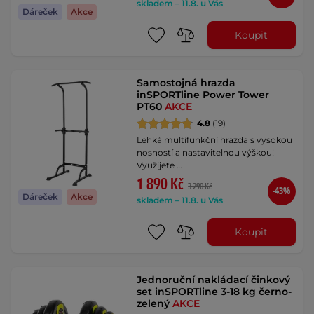
skladem – 11.8. u Vás
Dáreček
Akce
Koupit
Samostojná hrazda
inSPORTline Power Tower
PT60
AKCE
4.8
(19)
Lehká multifunkční hrazda s vysokou
nosností a nastavitelnou výškou!
Využijete …
1 890 Kč
3 290 Kč
-43%
Dáreček
Akce
skladem – 11.8. u Vás
Koupit
Jednoruční nakládací činkový
set inSPORTline 3-18 kg černo-
zelený
AKCE