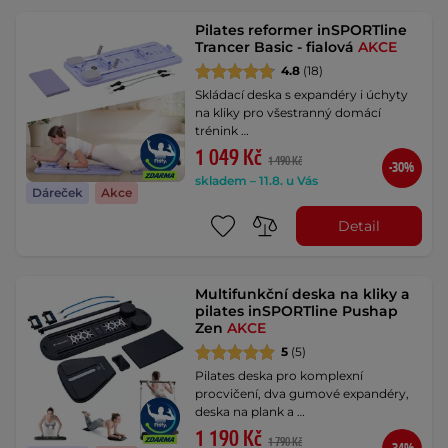
Pilates reformer inSPORTline
Trancer Basic - fialová
AKCE
4.8
(18)
Skládací deska s expandéry i úchyty
na kliky pro všestranný domácí
trénink …
1 049 Kč
1 490 Kč
-30%
skladem – 11.8. u Vás
Dáreček
Akce
Detail
Multifunkční deska na kliky a
pilates inSPORTline Pushap
Zen
AKCE
5
(5)
Pilates deska pro komplexní
procvičení, dva gumové expandéry,
deska na plank a …
1 190 Kč
1 790 Kč