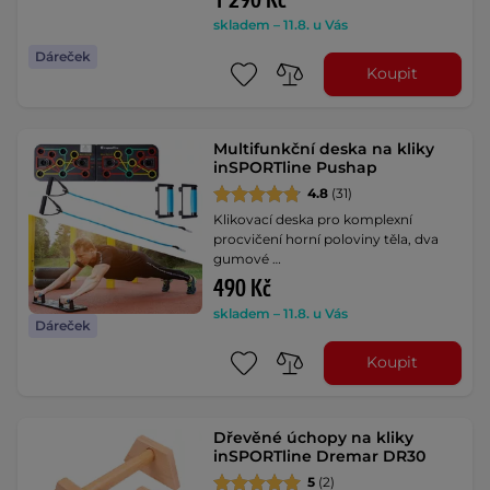
1 290 Kč
skladem – 11.8. u Vás
Dáreček
Koupit
Multifunkční deska na kliky
inSPORTline Pushap
4.8
(31)
Klikovací deska pro komplexní
procvičení horní poloviny těla, dva
gumové …
490 Kč
skladem – 11.8. u Vás
Dáreček
Koupit
Dřevěné úchopy na kliky
inSPORTline Dremar DR30
5
(2)