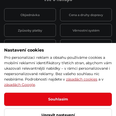
Objednávka
Cena a druhy dopravy
Způsoby platby
Věrnostní systém
Montáž a servis
Reklamace a záruka
Nastavení cookies
Pro personalizaci reklam a obsahu používáme cookies a
Půjčovna
Kariéra
mobilní reklamní identifikátory třetích stran, abychom vám
obchodní podmínky
ukazovali relevantnější nabídky – v rámci personalizované i
nepersonalizované reklamy. Bez vašeho souhlasu nic
nesbíráme. Podrobnosti najdete v
zásadách cookies
a v
zásadách Google
.
© 2026 SEVEN SPORT s.r.o Všechna práva vyhrazena
Podle zákona o evidenci tržeb je prodávající povinen vystavit
Souhlasím
kupujícímu účtenku.
Zároveň je povinen zaevidovat přijatou tržbu u správce daně online; v
případě technického výpadku pak nejpozději do 48 hodin.
Upravit nastavení