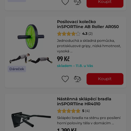
Koupit
Posilovací kolečko
inSPORTline AB Roller AR050
4.3
(2)
Jednoduchá a skladná pomůcka,
protiskluzové gripy, nízká hmotnost,
vysoká …
99 Kč
skladem – 11.8. u Vás
Dáreček
Koupit
Nástěnná sklápěcí bradla
inSPORTline HR4010
5
(4)
Sklápěcí bradla na stěnu pro posílení
horní poloviny těla v domácím …