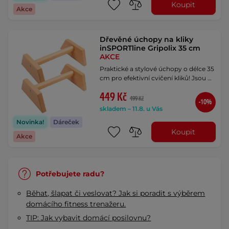
Koupit
Akce
Dřevěné úchopy na kliky
inSPORTline Gripolix 35 cm
AKCE
Praktické a stylové úchopy o délce 35
cm pro efektivní cvičení kliků! Jsou …
449 Kč
499 Kč
-10%
skladem – 11.8. u Vás
Novinka!
Dáreček
Koupit
Akce
Potřebujete radu?
Běhat, šlapat či veslovat? Jak si poradit s výběrem
domácího fitness trenažeru.
TIP: Jak vybavit domácí posilovnu?