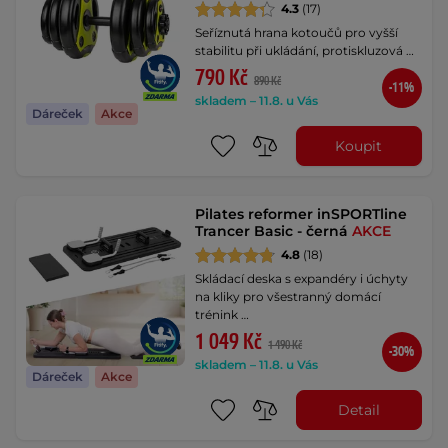
4.3
(17)
Seříznutá hrana kotoučů pro vyšší
stabilitu při ukládání, protiskluzová …
790 Kč
890 Kč
-11%
skladem – 11.8. u Vás
Dáreček
Akce
Koupit
Pilates reformer inSPORTline
Trancer Basic - černá
AKCE
4.8
(18)
Skládací deska s expandéry i úchyty
na kliky pro všestranný domácí
trénink …
1 049 Kč
1 490 Kč
-30%
skladem – 11.8. u Vás
Dáreček
Akce
Detail