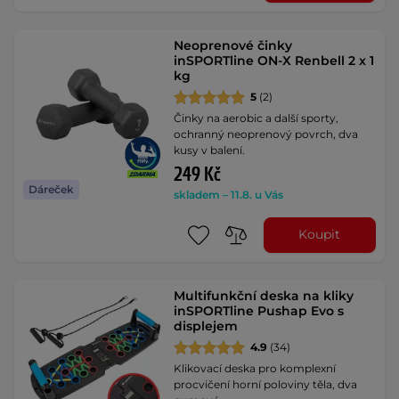
Neoprenové činky
inSPORTline ON-X Renbell 2 x 1
kg
5
(2)
Činky na aerobic a další sporty,
ochranný neoprenový povrch, dva
kusy v balení.
249 Kč
Dáreček
skladem – 11.8. u Vás
Koupit
Multifunkční deska na kliky
inSPORTline Pushap Evo s
displejem
4.9
(34)
Klikovací deska pro komplexní
procvičení horní poloviny těla, dva