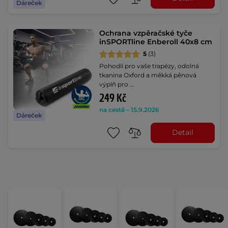
Dáreček
Ochrana vzpěračské tyče
inSPORTline Enberoll 40x8 cm
5
(3)
Pohodlí pro vaše trapézy, odolná
tkanina Oxford a měkká pěnová
výplň pro …
249 Kč
na cestě – 15.9.2026
Dáreček
Detail