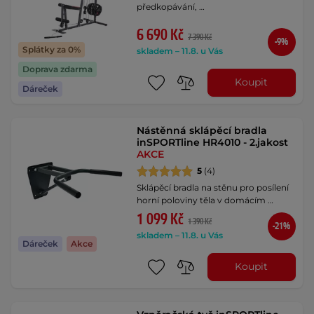
předkopávání, …
6 690 Kč
7 390 Kč
-9%
Splátky za 0%
skladem – 11.8. u Vás
Doprava zdarma
Koupit
Dáreček
Nástěnná sklápěcí bradla
inSPORTline HR4010 - 2.jakost
AKCE
5
(4)
Sklápěcí bradla na stěnu pro posílení
horní poloviny těla v domácím …
1 099 Kč
1 390 Kč
-21%
skladem – 11.8. u Vás
Dáreček
Akce
Koupit