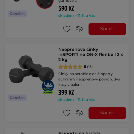
gumové …
590 Kč
Dáreček
skladem – 11.8. u Vás
Koupit
Neoprenové činky
inSPORTline ON-X Renbell 2 x
2 kg
5
(15)
Činky na aerobic a další sporty,
ochranný neoprenový povrch, dva
kusy v balení.
399 Kč
Dáreček
skladem – 11.8. u Vás
Koupit
Samostojná hrazda