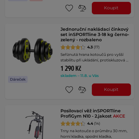
Koupit
Jednoruční nakládací činkový
set inSPORTline 3-18 kg černo-
zelený - rozbaleno
4.3
(17)
Seříznutá hrana kotoučů pro vyšší
stabilitu při ukládání, protiskluzová …
1 290 Kč
skladem – 11.8. u Vás
Dáreček
Koupit
Posilovací věž inSPORTline
ProfiGym N10 - 2.jakost
AKCE
4.4
(14)
Trny na kotouče o průměru 30 mm,
horní kladka, spodní kladka,