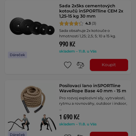
Sada 2x5ks cementových
kotoučů inSPORTline CEM 2x
1,25-15 kg 30 mm
4.3
(3)
Sada obsahuje 2x kotouče o
hmotnosti 1,25; 2,5; 5; 10 a 15 kg.
990 Kč
skladem – 11.8. u Vás
Dáreček
Koupit
Posilovací lano inSPORTline
WaveRope Base 40 mm - 15 m
Pro rozvoj explozivní síly, vytrvalosti,
rytmu a rovnováhy, outdoor i indoor,
…
1 690 Kč
skladem – 11.8. u Vás
Dáreček