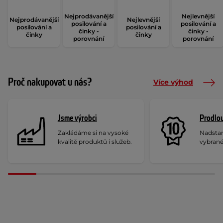
Nejprodávanější
Nejlevnější
Nejprodávanější
Nejlevnější
posilování a
posilování a
posilování a
posilování a
činky -
činky -
činky
činky
porovnání
porovnání
Proč nakupovat u nás?
Více výhod
Jsme výrobci
Prodlou
Zakládáme si na vysoké
Nadstan
kvalitě produktů i služeb.
vybrané