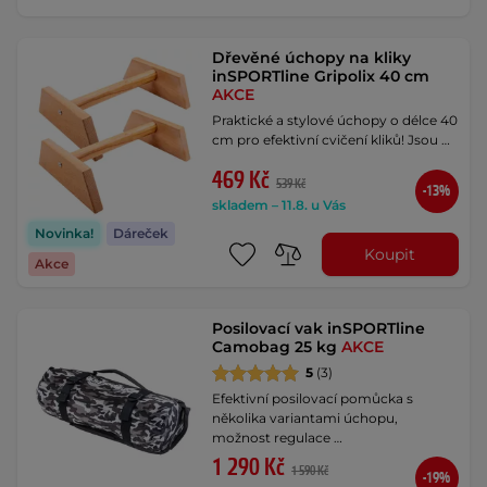
Dřevěné úchopy na kliky
inSPORTline Gripolix 40 cm
AKCE
Praktické a stylové úchopy o délce 40
cm pro efektivní cvičení kliků! Jsou …
469 Kč
539 Kč
-13%
skladem – 11.8. u Vás
Novinka!
Dáreček
Koupit
Akce
Posilovací vak inSPORTline
Camobag 25 kg
AKCE
5
(3)
Efektivní posilovací pomůcka s
několika variantami úchopu,
možnost regulace …
1 290 Kč
1 590 Kč
-19%