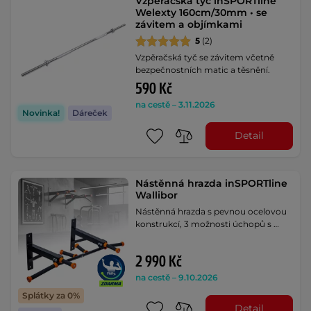
Vzpěračská tyč inSPORTline
Welexty 160cm/30mm • se
závitem a objímkami
5
(2)
Vzpěračská tyč se závitem včetně
bezpečnostních matic a těsnění.
590 Kč
na cestě – 3.11.2026
Novinka!
Dáreček
Detail
Nástěnná hrazda inSPORTline
Wallibor
Nástěnná hrazda s pevnou ocelovou
konstrukcí, 3 možnosti úchopů s …
2 990 Kč
na cestě – 9.10.2026
Splátky za 0%
Detail