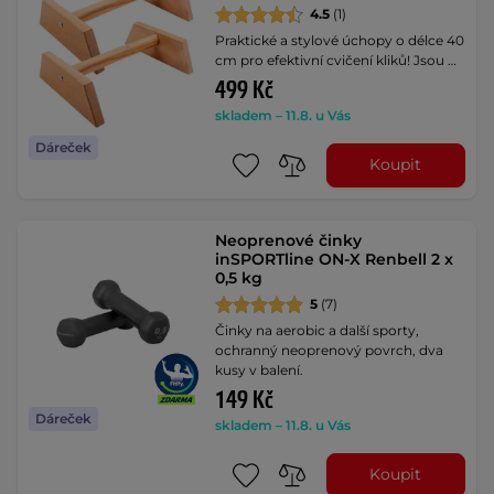
4.5
(1)
Praktické a stylové úchopy o délce 40
cm pro efektivní cvičení kliků! Jsou …
499 Kč
skladem – 11.8. u Vás
Dáreček
Koupit
Neoprenové činky
inSPORTline ON-X Renbell 2 x
0,5 kg
5
(7)
Činky na aerobic a další sporty,
ochranný neoprenový povrch, dva
kusy v balení.
149 Kč
Dáreček
skladem – 11.8. u Vás
Koupit