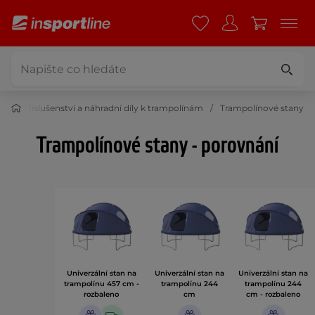
ny
Příslušenství a náhradní díly k trampolínám
Trampolínové stany
Trampolínové stany - porovnání
Univerzální stan na
Univerzální stan na
Univerzální stan na
trampolínu 457 cm -
trampolínu 244
trampolínu 244
rozbaleno
cm
cm - rozbaleno