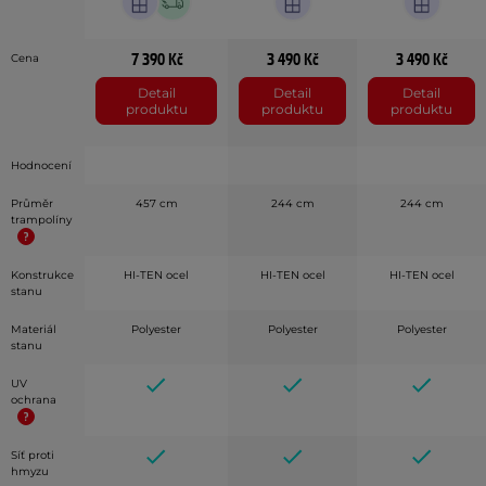
7 390 Kč
3 490 Kč
3 490 Kč
Cena
Detail
Detail
Detail
produktu
produktu
produktu
Hodnocení
Průměr
457 cm
244 cm
244 cm
trampolíny
Konstrukce
HI-TEN ocel
HI-TEN ocel
HI-TEN ocel
stanu
Materiál
Polyester
Polyester
Polyester
stanu
UV
ochrana
Síť proti
hmyzu