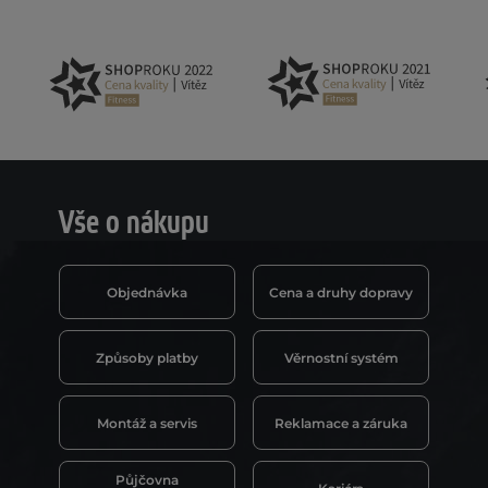
Vše o nákupu
Objednávka
Cena a druhy dopravy
Způsoby platby
Věrnostní systém
Montáž a servis
Reklamace a záruka
Půjčovna