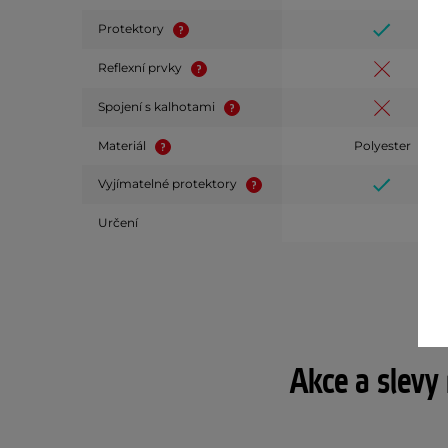
Protektory
Reflexní prvky
Spojení s kalhotami
Materiál
Polyester
Vyjímatelné protektory
Určení
Akce a slevy