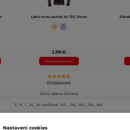
W-
Letní moto bunda W-TEC Rovin
Páns
2 290 Kč
Detail produktu
15 hodnocení
černo-zeleno-červená
S , M , L , XL , XL rozšířená , XXL , 3XL , 4XL , 5XL , 6XL
Nastavení cookies