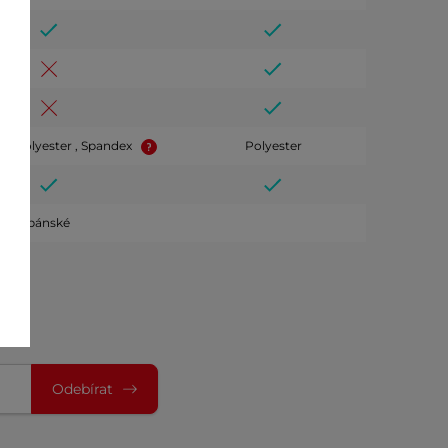
, Polyester , Spandex
Polyester
Bavlna
pánské
Odebírat