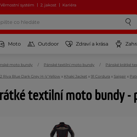
Věrnostní systém
2. jakost
Kariéra
Moto
Outdoor
Zdraví a krása
Zahr
nské moto bundy
Pánské textilní moto bundy
Pánské krátké te
2 Riva Blue Dark Grey H-V Yellow
x
Khaki Jacket
x
91 Cordura
x
Saigair
x
Patr
rátké textilní moto bundy - 