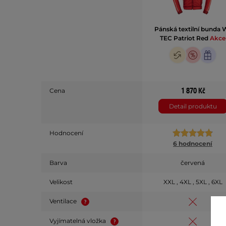
Pánská textilní bunda 
TEC Patriot Red
Akce
1 870 Kč
Cena
Detail produktu
Hodnocení
6 hodnocení
Barva
červená
Velikost
XXL , 4XL , 5XL , 6XL
Ventilace
Vyjímatelná vložka