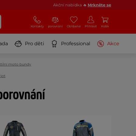
Akční nabídka 🔥
Mrkněte se
Kontakty
porovnání
Oblíbené
Přihlásit
Košík
ada
Pro děti
Professional
Akce
xtilní moto bundy
iot
porovnání