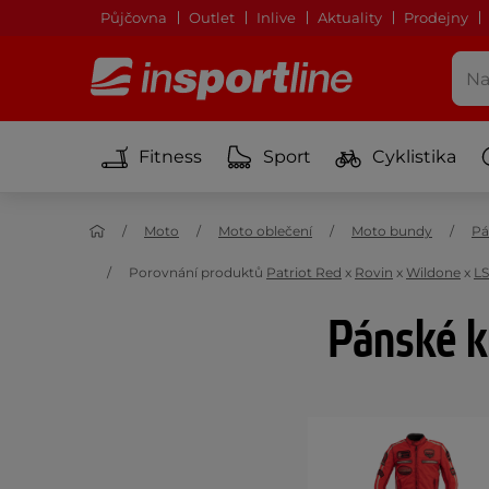
Půjčovna
Outlet
Inlive
Aktuality
Prodejny
Fitness
Sport
Cyklistika
Moto
Moto oblečení
Moto bundy
Pá
Porovnání produktů
Patriot Red
x
Rovin
x
Wildone
x
LS
Pánské k