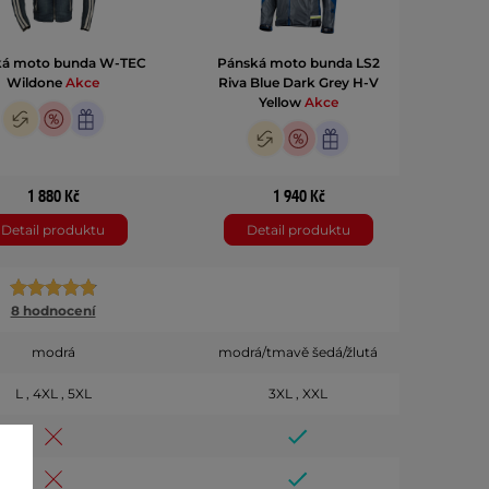
ká moto bunda W-TEC
Pánská moto bunda LS2
Pánská b
Wildone
Akce
Riva Blue Dark Grey H-V
Khaki 
Yellow
Akce
1 880 Kč
1 940 Kč
Detail produktu
Detail produktu
8 hodnocení
modrá
modrá/tmavě šedá/žlutá
Hat
L , 4XL , 5XL
3XL , XXL
XXL