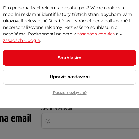
Pro personalizaci reklam a obsahu používáme cookies a
mobilní reklamní identifikátory třetích stran, abychom vám
ukazovali relevantnější nabídky – v rámci personalizované i
nepersonalizované reklamy. Bez vašeho souhlasu nic
nesbíráme. Podrobnosti najdete v
zásadách cookies
a v
zásadách Google
.
Polyester
Bavlna
Souhlasím
pánské
Upravit nastavení
Pouze nezbytné
Akční newsletter
 na email