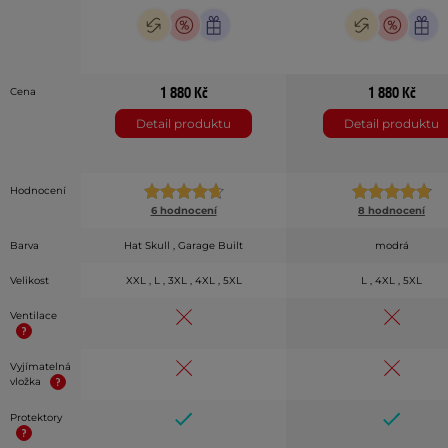
1 880 Kč
1 880 Kč
Cena
Detail produktu
Detail produktu
Hodnocení
6 hodnocení
8 hodnocení
Barva
Hat Skull , Garage Built
modrá
Velikost
XXL , L , 3XL , 4XL , 5XL
L , 4XL , 5XL
Ventilace
Vyjímatelná
vložka
Protektory