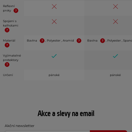
Reflexní
prvky
Spojení s
kalhotami
Materiál
Bavlna
, Polyester , Aramid
Bavlna
, Polyester , Spa
Vyjímatelné
protektory
Určení
pánské
pánské
Akce a slevy na email
Akční newsletter