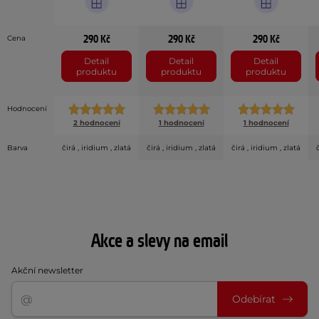
290 Kč
290 Kč
290 Kč
Cena
Detail
Detail
Detail
produktu
produktu
produktu
Hodnocení
2 hodnocení
1 hodnocení
1 hodnocení
Barva
čirá , iridium , zlatá
čirá , iridium , zlatá
čirá , iridium , zlatá
Akce a slevy na email
Akční newsletter
Odebírat