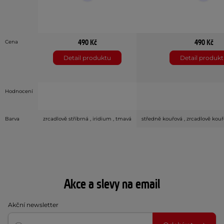
490 Kč
490 Kč
Cena
Detail produktu
Detail produk
Hodnocení
Barva
zrcadlově stříbrná , iridium , tmavá
středně kouřová , zrcadlově kouřo
Akce a slevy na email
Akční newsletter