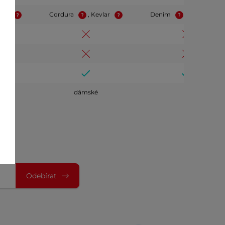
mid
Cordura
, Kevlar
Denim
, Aramid
dámské
Odebírat