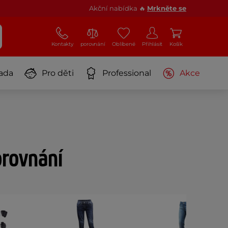
Akční nabídka 🔥
Mrkněte se
Kontakty
porovnání
Oblíbené
Přihlásit
Košík
ada
Pro děti
Professional
Akce
orovnání