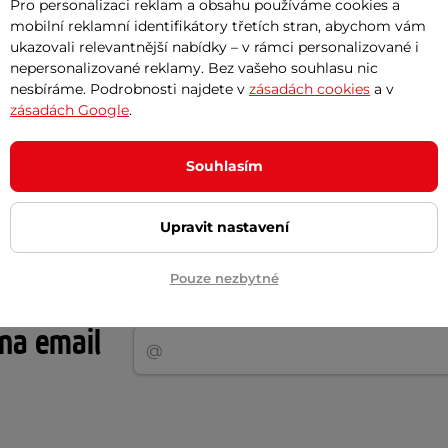
Pro personalizaci reklam a obsahu používáme cookies a
mobilní reklamní identifikátory třetích stran, abychom vám
im
, Polyester , Spandex
, Kevlar
Bavlna
, Ara
ukazovali relevantnější nabídky – v rámci personalizované i
nepersonalizované reklamy. Bez vašeho souhlasu nic
nesbíráme. Podrobnosti najdete v
zásadách cookies
a v
zásadách Google
.
Souhlasím
dámské
Upravit nastavení
Pouze nezbytné
Akční newsletter
 na email