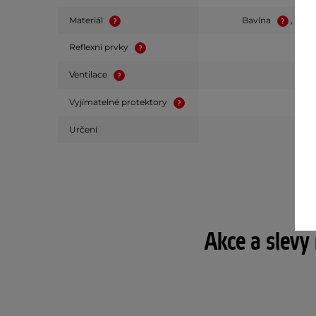
Materiál
Bavlna
, Den
Reflexní prvky
Ventilace
Vyjímatelné protektory
Určení
Akce a slevy