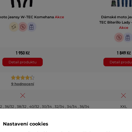
oto jeansy W-TEC Komehana
Akce
Dámské moto je
TEC Biterillo Lady 
Akce
1 950 Kč
1 849 Kč
Detail produktu
Detail produ
9 hodnocení
2 , 36/32 , 38/32 , 40/32 , 30/34 , 32/34 , 34/34 , 36/34
XXL
černá
modrá
Nastavení cookies