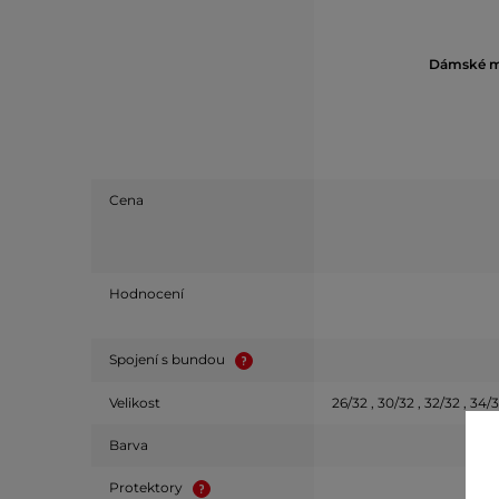
Dámské m
Cena
Hodnocení
Spojení s bundou
Velikost
26/32 , 30/32 , 32/32 , 34/3
Barva
Protektory