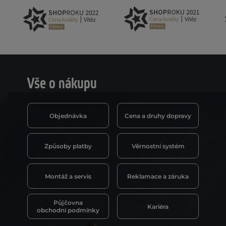
Vše o nákupu
Objednávka
Cena a druhy dopravy
Způsoby platby
Věrnostní systém
Montáž a servis
Reklamace a záruka
Půjčovna
Kariéra
obchodní podmínky