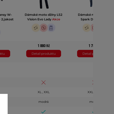
ansy W-
Dámské moto džíny LS2
Dámské moto jeansy
- 2.jakost
Vision Evo Lady
Akce
Spark Dafne
Akce
1 880 Kč
1 780 Kč
ktu
Detail produktu
Detail produktu
XL , XXL
XXL , 3XL
modrá
modrá