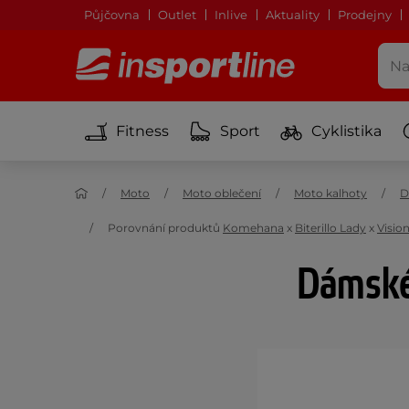
Půjčovna
Outlet
Inlive
Aktuality
Prodejny
Fitness
Sport
Cyklistika
Moto
Moto oblečení
Moto kalhoty
D
Porovnání produktů
Komehana
x
Biterillo Lady
x
Visio
Dámské 