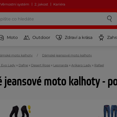
Věrnostní systém
2. jakost
Kariéra
Moto
Outdoor
Zdraví a krása
Zahr
ámské moto kalhoty
Dámské jeansové moto kalhoty
n Evo Lady
x
Dafne
x
Desert Rose
x
Leonarda
x
Arikaro Lady
x
Rafael
jeansové moto kalhoty - p