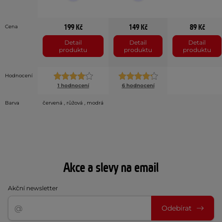
199 Kč
149 Kč
89 Kč
Cena
Detail
Detail
Detail
produktu
produktu
produktu
Hodnocení
1 hodnocení
6 hodnocení
Barva
červená , růžová , modrá
Akce a slevy na email
Akční newsletter
Odebírat