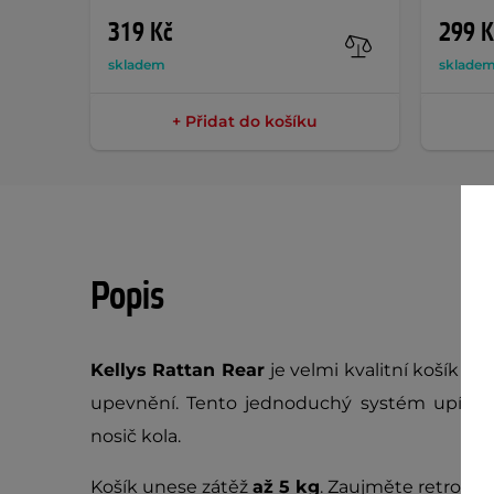
319 Kč
299 K
skladem
sklade
+ Přidat do košíku
Popis
Kellys Rattan Rear
je
velmi kvalitní košík na
upevnění. Tento jednoduchý systém upínání
nosič kola.
Košík unese zátěž
až 5 kg
. Zaujměte retro sty