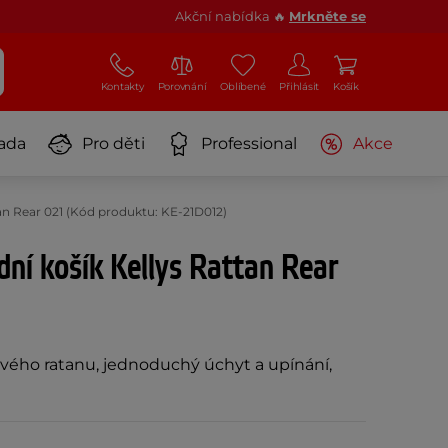
Akční nabídka 🔥
Mrkněte se
Kontakty
Porovnání
Oblíbené
Přihlásit
Košík
ada
Pro děti
Professional
Akce
an Rear 021 (Kód produktu: KE-21D012)
ní košík Kellys Rattan Rear
ového ratanu, jednoduchý úchyt a upínání,