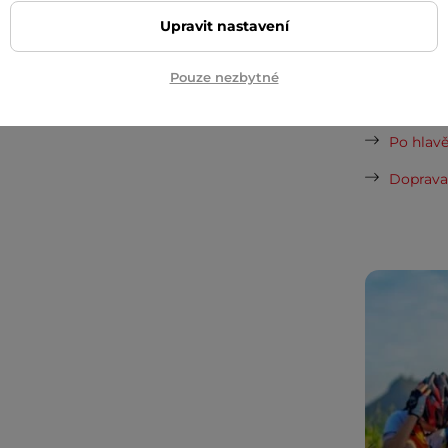
Upravit nastavení
Dopor
Pouze nezbytné
Cashback
Po hlavě
Doprava 