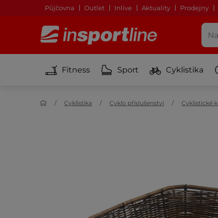
Půjčovna
Outlet
Inlive
Aktuality
Prodejny
Fitness
Sport
Cyklistika
Cyklistika
Cyklo příslušenství
Cyklistické 