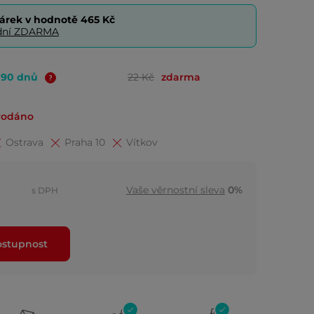
árek v hodnotě
465 Kč
0 dní ZDARMA
o 90 dnů
22 Kč
zdarma
rodáno
Ostrava
Praha 10
Vítkov
Vaše věrnostní sleva
0%
s DPH
ostupnost