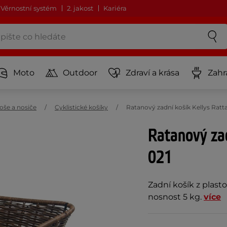
Věrnostní systém
2. jakost
Kariéra
Moto
Outdoor
Zdraví a krása
Zahr
koše a nosiče
Cyklistické košíky
Ratanový zadní košík Kellys Ratt
Ratanový zad
021
Zadní košík z plast
nosnost 5 kg.
více