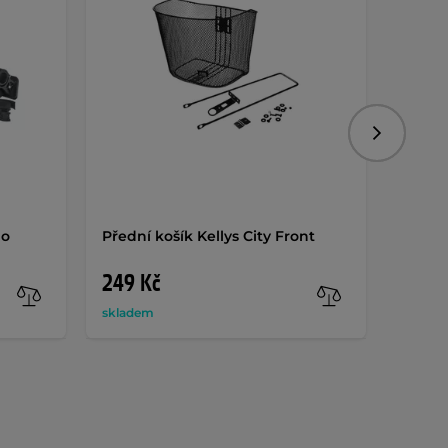
Následujíc
go
Přední košík Kellys City Front
Přední
249 Kč
1 19
skladem
sklade