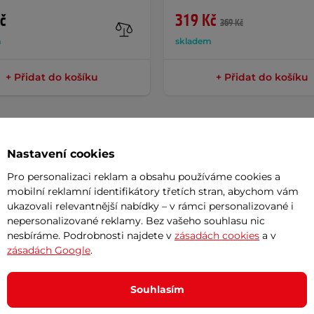
č
319 Kč
369 Kč
m
skladem
+ Přidat do košíku
+ Přidat do košíku
Nastavení cookies
Pro personalizaci reklam a obsahu používáme cookies a
Potřeb
mobilní reklamní identifikátory třetích stran, abychom vám
ukazovali relevantnější nabídky – v rámci personalizované i
nepersonalizované reklamy. Bez vašeho souhlasu nic
7 důvodů
 kolo z plastového ratanu s páskami pro
nesbíráme. Podrobnosti najdete v
zásadách cookies
a v
Nová sez
zásadách Google
.
 zaručuje snadnou instalaci na zadní
vynesou 
Vaše do
Souhlasím
půjčovn
lem a vyrazte na pořádný výlet!