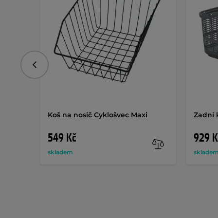
Předchozí
Koš na nosič Cyklošvec Maxi
Zadní 
549 Kč
929 K
skladem
sklade