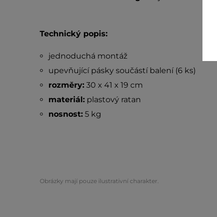
Technický popis:
jednoduchá montáž
upevňující pásky součástí balení (6 ks)
rozměry:
30 x 41 x 19 cm
materiál:
plastový ratan
nosnost:
5 kg
Obrázky mají pouze ilustrativní charakter.