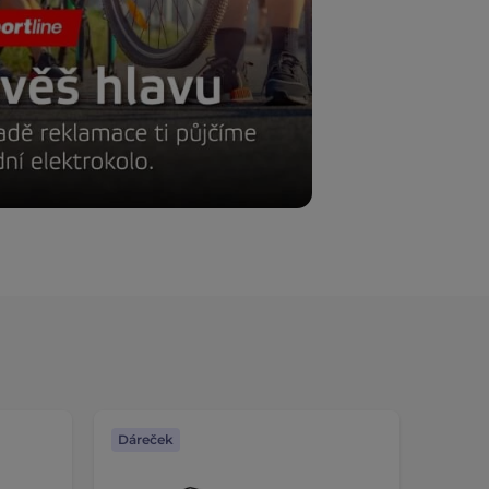
Dáreček
Dáreč