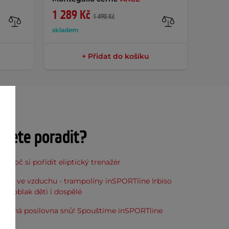
1 289 Kč
179 
1 490 Kč
skladem
sklade
+ Přidat do košíku
ujete poradit?
, proč si pořídit eliptický trenažér
óna ve vzduchu - trampolíny inSPORTline Irbiso
do oblak děti i dospělé
stupná posilovna snů! Spouštíme inSPORTline
u