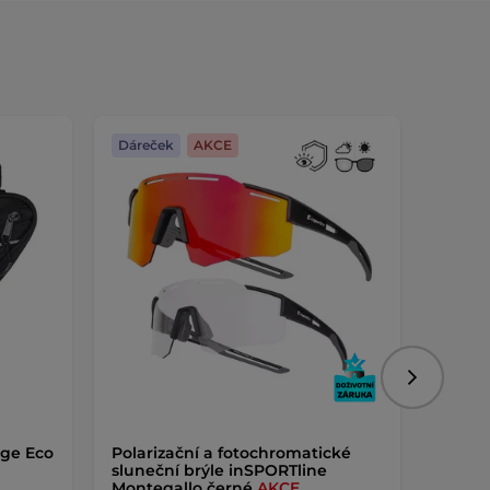
Dáreček
AKCE
Dáreč
Následujíc
ge Eco
Polarizační a fotochromatické
Držák 
sluneční brýle inSPORTline
AKCE
Montegallo černé
AKCE