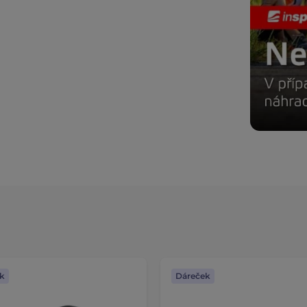
k
Dáreček