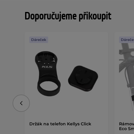
Doporučujeme přikoupit
Dáreček
Dáreče
Předchozí
Držák na telefon Kellys Click
Rámová
Eco Sm