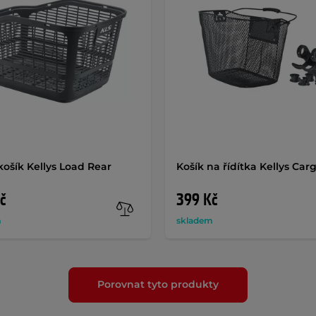
košík Kellys Load Rear
Košík na řídítka Kellys Car
č
399 Kč
m
skladem
Porovnat tyto produkty