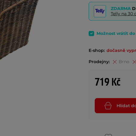
ZDARMA
D
Telly na 3
Možnost vrátit d
E-shop:
dočasně vyp
Prodejny:
Brno
719 Kč
Hlídat d