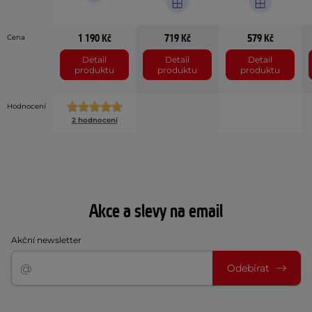
1 190 Kč
719 Kč
579 Kč
Cena
Detail
Detail
Detail
produktu
produktu
produktu
Hodnocení
2 hodnocení
Akce a slevy na email
Akční newsletter
Odebírat