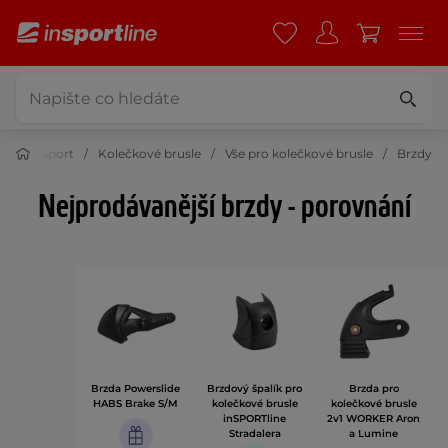
Sport
Kolečkové brusle
Vše pro kolečkové brusle
Brzdy
Nejprodávanější brzdy - porovnání
Brzda Powerslide
Brzdový špalík pro
Brzda pro
HABS Brake S/M
kolečkové brusle
kolečkové brusle
inSPORTline
2v1 WORKER Aron
Stradalera
a Lumine