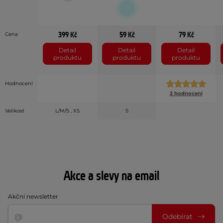
399 Kč
59 Kč
79 Kč
Cena
Detail
Detail
Detail
produktu
produktu
produktu
Hodnocení
2 hodnocení
Velikost
L/M/S , XS
S
Akce a slevy na email
Akční newsletter
Odebírat