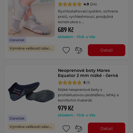
4.9
(24)
Rychlostahovací systém, ochrana
prstů, rychleshnoucí, prodyšná
konstrukce s …
689 Kč
skladem – 10.8. u Vás
Dáreček
Výměna velikosti zdarma
Detail
Neoprenové boty Mares
Equator 2 mm nízké - černá
5
(1)
Nízké neoprenové boty s
protiskluzovou podrážkou, lehký a
komfortní materiál.
979 Kč
skladem – 10.8. u Vás
Dáreček
Výměna velikosti zdarma
Detail