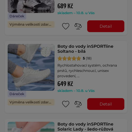
689 Kč
skladem – 10.8. u Vás
Dáreček
Výměna velikosti zdarma
Detail
Boty do vody inSPORTline
Soltano - bílá
5
(18)
Rychlostahovací systém, ochrana
prstů, rychleschnoucí, unisex
provedení, …
649 Kč
skladem – 10.8. u Vás
Dáreček
Výměna velikosti zdarma
Detail
Boty do vody inSPORTline
Solaric Lady - šedo-růžová