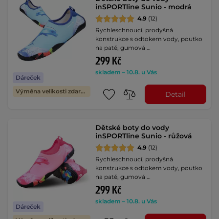
inSPORTline Sunio - modrá
4.9
(12)
Rychleschnoucí, prodyšná
konstrukce s odtokem vody, poutko
na patě, gumová …
299 Kč
skladem – 10.8. u Vás
Dáreček
Výměna velikosti zdarma
Detail
Dětské boty do vody
inSPORTline Sunio - růžová
4.9
(12)
Rychleschnoucí, prodyšná
konstrukce s odtokem vody, poutko
na patě, gumová …
299 Kč
skladem – 10.8. u Vás
Dáreček