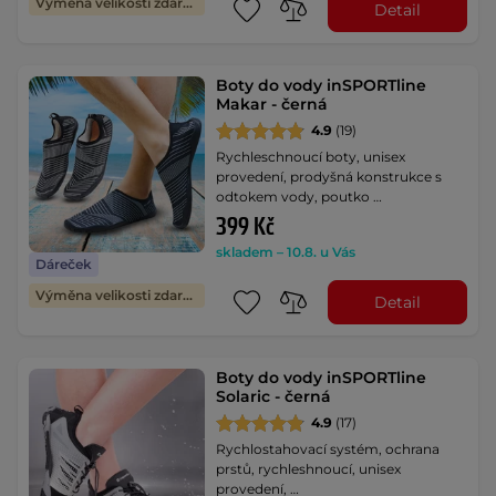
Výměna velikosti zdarma
Detail
Boty do vody inSPORTline
Makar - černá
4.9
(19)
Rychleschnoucí boty, unisex
provedení, prodyšná konstrukce s
odtokem vody, poutko …
399 Kč
skladem – 10.8. u Vás
Dáreček
Výměna velikosti zdarma
Detail
Boty do vody inSPORTline
Solaric - černá
4.9
(17)
Rychlostahovací systém, ochrana
prstů, rychleshnoucí, unisex
provedení, …