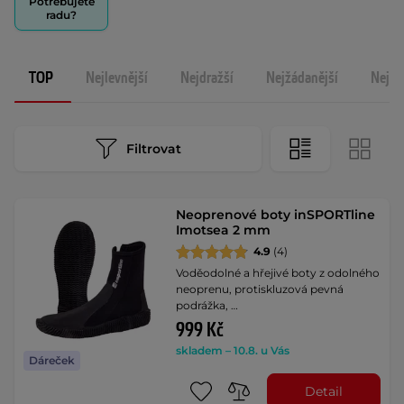
Potřebujete
radu?
TOP
Nejlevnější
Nejdražší
Nejžádanější
Nejno
Filtrovat
Neoprenové boty inSPORTline
Imotsea 2 mm
4.9
(4)
Voděodolné a hřejivé boty z odolného
neoprenu, protiskluzová pevná
podrážka, …
999 Kč
skladem – 10.8. u Vás
Dáreček
Detail