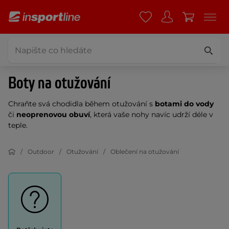
Boty na otužování
Chraňte svá chodidla během otužování s
botami do vody
či
neoprenovou obuví
, která vaše nohy navíc udrží déle v
teple.
Outdoor
Otužování
Oblečení na otužování