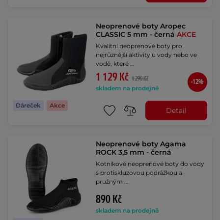
Neoprenové boty Aropec
CLASSIC 5 mm - černá
AKCE
Kvalitní neoprenové boty pro
nejrůznější aktivity u vody nebo ve
vodě, které …
1 129 Kč
1 290 Kč
-12%
skladem na prodejně
Dáreček
Akce
Detail
Neoprenové boty Agama
ROCK 3,5 mm - černá
Kotníkové neoprenové boty do vody
s protiskluzovou podrážkou a
pružným …
890 Kč
skladem na prodejně