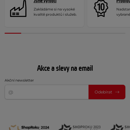
Jsme výrobci
Prodlou
Zakládáme si na vysoké
Nadstan
kvalitě produktů i služeb.
vybrané
Akce a slevy na email
Akční newsletter
Odebírat