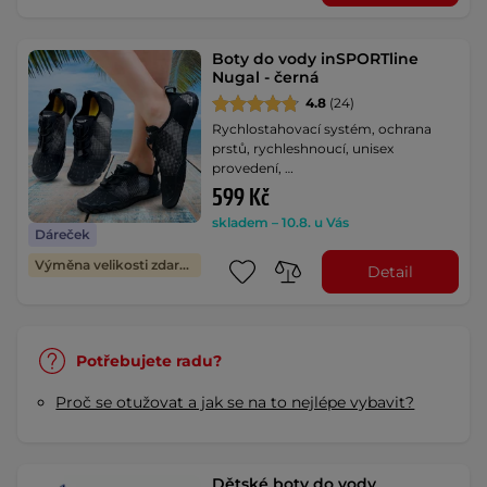
Boty do vody inSPORTline
Nugal - černá
4.8
(24)
Rychlostahovací systém, ochrana
prstů, rychleshnoucí, unisex
provedení, …
599 Kč
skladem – 10.8. u Vás
Dáreček
Výměna velikosti zdarma
Detail
Potřebujete radu?
Proč se otužovat a jak se na to nejlépe vybavit?
Dětské boty do vody