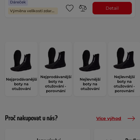
Dáreček
Detail
Výměna velikosti zdarma
Nejprodávanější
Nejlevnější
Nejprodávanější
Nejlevnější
boty na
boty na
boty na
boty na
otužování -
otužování -
otužování
otužování
porovnání
porovnání
Proč nakupovat u nás?
Více výhod