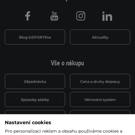
Facebook
Youtube
Instagram
LinkedIn
Blog inSPORTline
Aktuality
Vše o nákupu
Objednávka
Cena a druhy dopravy
Způsoby platby
Věrnostní systém
Montáž a servis
Reklamace a záruka
Nastavení cookies
Pro personalizaci reklam a obsahu používáme cookies a
Půjčovna