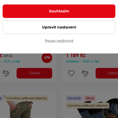
Souhlasím
sové kotníkové
Pánské tepláky inSPORTli
mokavé ponožky
Comfyday Man - černá
Tline Pantris AG+
Upravit nastavení
5
(1)
kteriální - černá
AKCE
Pohodlný materiál, elastické úpl
vé funkční ponožky z
lemy, stylové tkané inSPORTline
Pouze nezbytné
vého vlákna, antibakteriální
…
i, …
č
1 189 Kč
579 Kč
-22%
– 10.8. u Vás
skladem – 10.8. u Vás
Detail
Detai
k
Výměna velikosti zdarma
Dáreček
Akce
Výměna velikosti zdarma