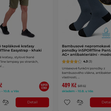
 teplákové kraťasy
Bambusové nepromokavé
Tline Easystrap - khaki
ponožky inSPORTline Pan
AG+ antibakteriální - mod
 kraťasy, stylové tkané
4.3
(3)
line lampasy po stranách,
ní …
Unisexové funkční ponožky z
bambusového vlákna, antibakteri
vlastnosti, …
č
489 Kč
SUPER
649 Kč
CENA
– 10.8. u Vás
skladem – 10.8. u Vás
Detail
Detai