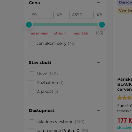
Cena
Dáreče
Výměna
Kč
-
Kč
(153)
nejlevnější
střední
nejdražší
Jen akční ceny
(45)
Stav zboží
Nové
(149)
Pánské
Rozbaleno
(1)
BLACK
červe
2. jakost
(3)
Funkční 
Dostupnost
fitness 
177 K
skladem v eshopu
(140)
skladem 
na prodejně Praha 10
(29)