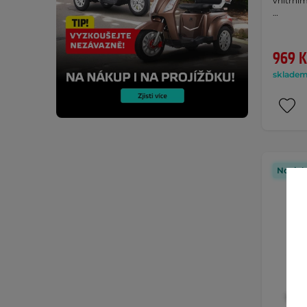
vnitřním
…
969 K
skladem 
Novink