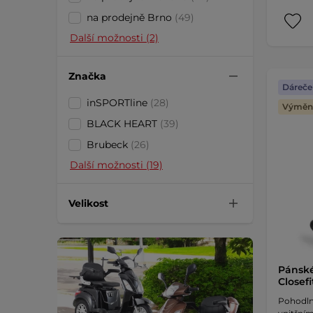
na prodejně Brno
(49)
Další možnosti (2)
Značka
Dáreče
inSPORTline
(28)
Výměna
BLACK HEART
(39)
Brubeck
(26)
Další možnosti (19)
Velikost
Pánské
Closefi
Pohodln