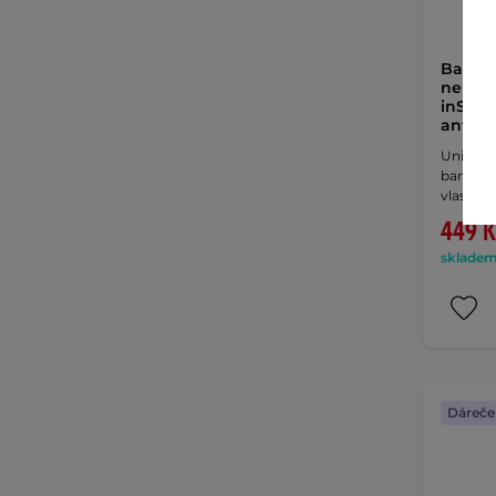
Bambu
nepro
inSPOR
antiba
Unisexo
bambuso
vlastnost
449 K
skladem 
Dáreče