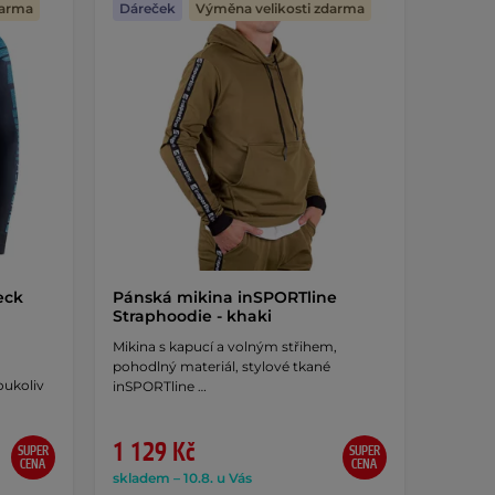
darma
Dáreček
Výměna velikosti zdarma
eck
Pánská mikina inSPORTline
Straphoodie - khaki
Mikina s kapucí a volným střihem,
pohodlný materiál, stylové tkané
oukoliv
inSPORTline …
1 129 Kč
SUPER
SUPER
CENA
CENA
skladem – 10.8. u Vás