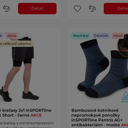
Detail
Detai
k
Akce
Novinka!
Dáreček
Akce
 velikosti zdarma
 kraťasy 2v1 inSPORTline
Bambusové kotníkové
t Short - černá
AKCE
nepromokavé ponožky
inSPORTline Pantris AG+
é kraťasy s mírně kompresními
antibakteriální - modrá
AK