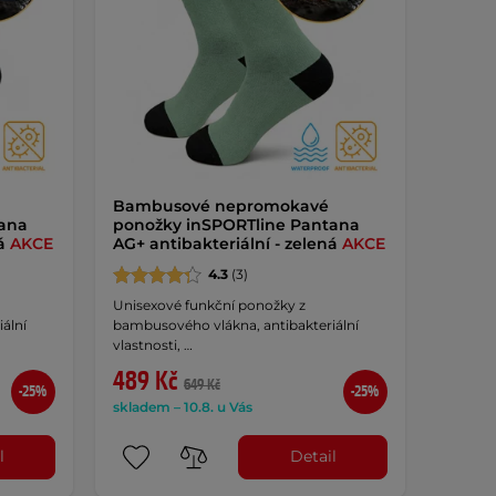
Bambusové nepromokavé
tana
ponožky inSPORTline Pantana
rá
AKCE
AG+ antibakteriální - zelená
AKCE
4.3
(3)
Unisexové funkční ponožky z
ální
bambusového vlákna, antibakteriální
vlastnosti, …
489 Kč
649 Kč
-25%
-25%
skladem – 10.8. u Vás
l
Detail