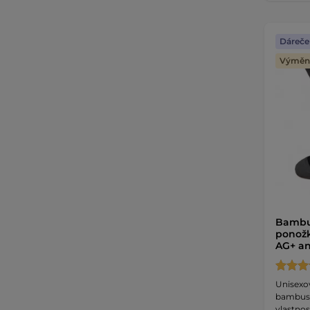
Dáreče
Výměna
Bambu
ponožk
AG+ an
Unisexo
bambuso
vlastnost