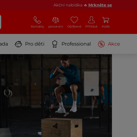
Akční nabídka 🔥
Mrkněte se
Kontakty
porovnání
Oblíbené
Přihlásit
Košík
ada
Pro děti
Professional
Akce