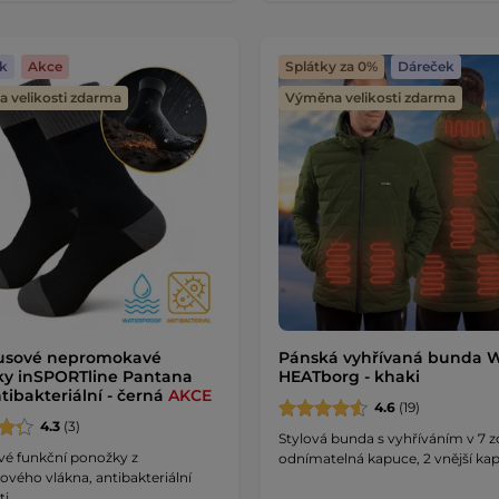
k
Akce
Splátky za 0%
Dáreček
 velikosti zdarma
Výměna velikosti zdarma
sové nepromokavé
Pánská vyhřívaná bunda 
y inSPORTline Pantana
HEATborg - khaki
tibakteriální - černá
AKCE
4.6
(19)
4.3
(3)
Stylová bunda s vyhříváním v 7 
vé funkční ponožky z
odnímatelná kapuce, 2 vnější kap
vého vlákna, antibakteriální
i, …