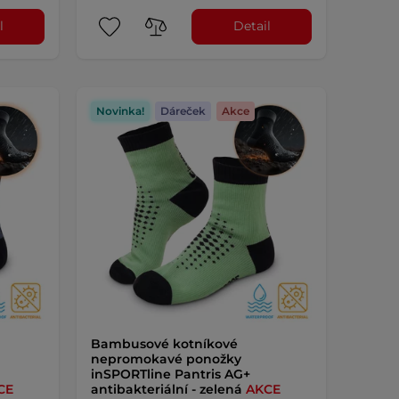
l
Detail
Novinka!
Dáreček
Akce
Bambusové kotníkové
nepromokavé ponožky
inSPORTline Pantris AG+
CE
antibakteriální - zelená
AKCE