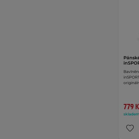
Pánské
inSPOR
Bavlněné
inSPORT
originál
779 K
skladem 