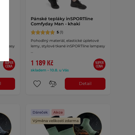
ne
Pánské tepláky inSPORTline
Comfyday Man - khaki
5
(1)
etové
Pohodlný materiál, elastické úpletové
 lampasy
lemy, stylové tkané inSPORTline lampasy
…
1 189 Kč
SUPER
SUPER
CENA
CENA
skladem – 10.8. u Vás
l
Detail
Dáreček
Akce
Výměna velikosti zdarma