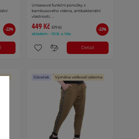
Unisexové funkční ponožky z
ální
bambusového vlákna, antibakteriální
vlastnosti, …
449 Kč
579 Kč
-22%
-22%
skladem – 10.8. u Vás
l
Detail
darma
Dáreček
Výměna velikosti zdarma