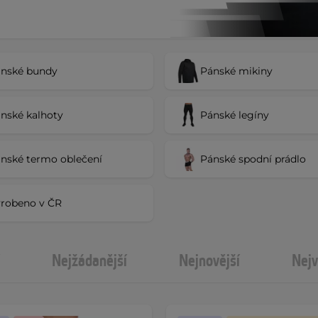
nské bundy
Pánské mikiny
nské kalhoty
Pánské legíny
nské termo oblečení
Pánské spodní prádlo
robeno v ČR
Nejžádanější
Nejnovější
Nejv