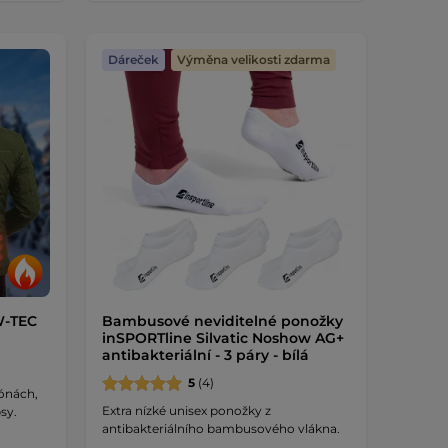
Dáreček
Výměna velikosti zdarma
W-TEC
Bambusové neviditelné ponožky
inSPORTline Silvatic Noshow AG+
antibakteriální - 3 páry - bílá
5
(4)
zónách,
Extra nízké unisex ponožky z
sy.
antibakteriálního bambusového vlákna.