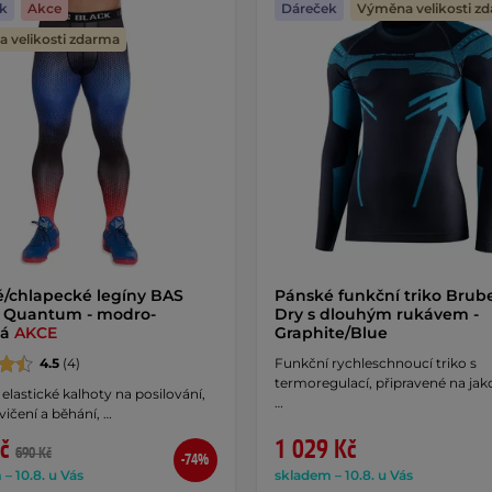
k
Akce
Dáreček
Výměna velikosti z
 velikosti zdarma
/chlapecké legíny BAS
Pánské funkční triko Brub
 Quantum - modro-
Dry s dlouhým rukávem -
ná
AKCE
Graphite/Blue
4.5
(4)
Funkční rychleschnoucí triko s
termoregulací, připravené na jak
elastické kalhoty na posilování,
…
cvičení a běhání, …
č
1 029 Kč
690 Kč
-74%
– 10.8. u Vás
skladem – 10.8. u Vás