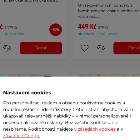
i nohavičkami, praktické kapsy,
Unisexové funkční ponožky z
bambusového vlákna, antibakteri
vlastnosti, …
č
449 Kč
1 179 Kč
579 Kč
-18%
– 10.8. u Vás
skladem – 10.8. u Vás
Detail
Detai
a!
Dáreček
Akce
Dáreček
Výměna velikosti z
Nastavení cookies
Pro personalizaci reklam a obsahu používáme cookies a
mobilní reklamní identifikátory třetích stran, abychom vám
ukazovali relevantnější nabídky – v rámci personalizované i
nepersonalizované reklamy. Bez vašeho souhlasu nic
nesbíráme. Podrobnosti najdete v
zásadách cookies
a v
zásadách Google
.