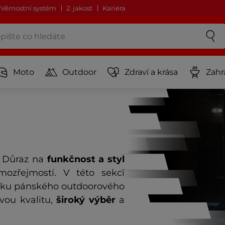
Věrnostní systém
2. jakost
Kariéra
Moto
Outdoor
Zdraví a krása
Zahr
. Důraz na
funkčnost a styl
ozřejmostí. V této sekci
dku pánského outdoorového
vou kvalitu,
široký výběr
a