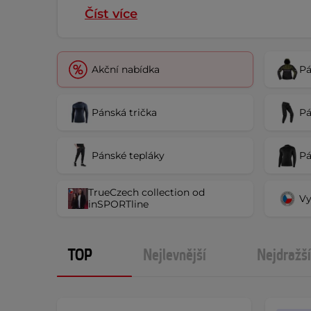
Číst více
Akční nabídka
Pá
Pánská trička
Pá
Pánské tepláky
Pá
TrueCzech collection od
Vy
inSPORTline
TOP
Nejlevnější
Nejdražší