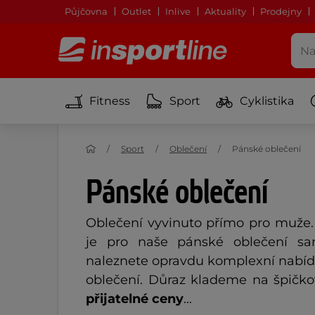
Půjčovna
Outlet
Inlive
Aktuality
Prodejny
Fitness
Sport
Cyklistika
Sport
Oblečení
Pánské oblečení
Pánské oblečení
Oblečení vyvinuto přímo pro muže
je pro naše pánské oblečení sam
naleznete opravdu komplexní nabí
oblečení. Důraz klademe na špičko
přijatelné ceny
...