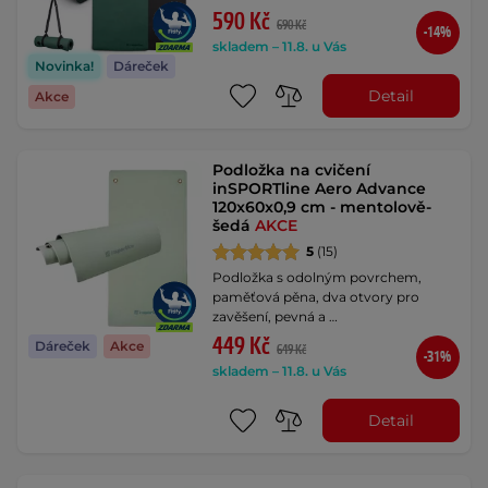
590 Kč
690 Kč
-14%
skladem – 11.8. u Vás
Novinka!
Dáreček
Detail
Akce
Podložka na cvičení
inSPORTline Aero Advance
120x60x0,9 cm - mentolově-
šedá
AKCE
5
(15)
Podložka s odolným povrchem,
paměťová pěna, dva otvory pro
zavěšení, pevná a …
449 Kč
Dáreček
Akce
649 Kč
-31%
skladem – 11.8. u Vás
Detail