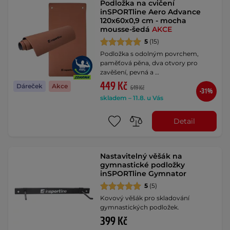
Podložka na cvičení
inSPORTline Aero Advance
120x60x0,9 cm - mocha
mousse-šedá
AKCE
5
(15)
Podložka s odolným povrchem,
paměťová pěna, dva otvory pro
zavěšení, pevná a …
449 Kč
Dáreček
Akce
649 Kč
-31%
skladem – 11.8. u Vás
Detail
Nastavitelný věšák na
gymnastické podložky
inSPORTline Gymnator
5
(5)
Kovový věšák pro skladování
gymnastických podložek.
399 Kč