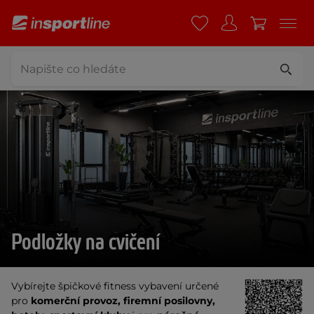
Podložky na cvičení
Vybírejte špičkové fitness vybavení určené
pro
komerční provoz, firemní posilovny,