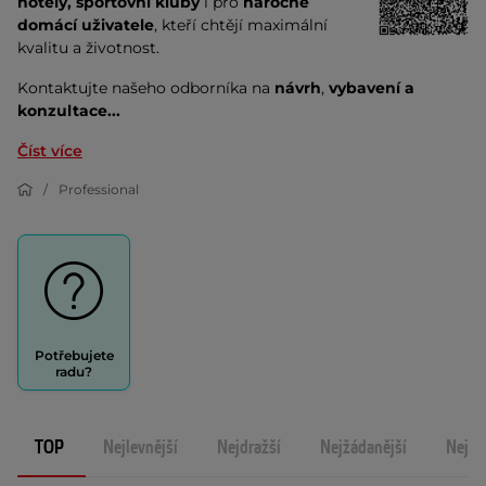
hotely, sportovní kluby
i pro
náročné
domácí uživatele
, kteří chtějí maximální
kvalitu a životnost.
Kontaktujte našeho odborníka na
návrh
,
vybavení a
konzultace...
Číst více
Professional
Potřebujete
radu?
TOP
Nejlevnější
Nejdražší
Nejžádanější
Nejno