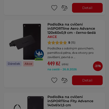
Detail
Podložka na cvičení
inSPORTline Aero Advance
120x60x0,9 cm - černo-šedá
AKCE
5
(15)
Podložka s odolným povrchem,
paměťová pěna, dva otvory pro
zavěšení, pevná a …
449 Kč
Dáreček
Akce
649 Kč
-31%
na cestě – 26.8.2026
Detail
Podložka na cvičení
inSPORTline Fity Advance
140x61x1,5 cm