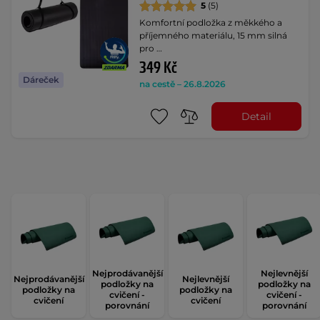
5
(5)
Komfortní podložka z měkkého a
příjemného materiálu, 15 mm silná
pro …
349 Kč
Dáreček
na cestě – 26.8.2026
Detail
Nejprodávanější
Nejlevnější
Nejprodávanější
Nejlevnější
podložky na
podložky na
podložky na
podložky na
cvičení -
cvičení -
cvičení
cvičení
porovnání
porovnání