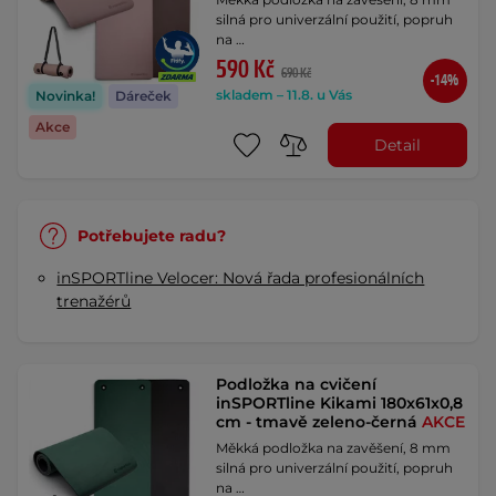
silná pro univerzální použití, popruh
na …
590 Kč
690 Kč
-14%
skladem – 11.8. u Vás
Novinka!
Dáreček
Akce
Detail
Potřebujete radu?
inSPORTline Velocer: Nová řada profesionálních
trenažérů
Podložka na cvičení
inSPORTline Kikami 180x61x0,8
cm - tmavě zeleno-černá
AKCE
Měkká podložka na zavěšení, 8 mm
silná pro univerzální použití, popruh
na …