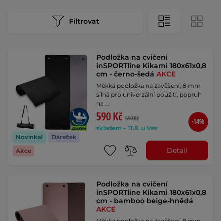
Filtrovat
Podložka na cvičení
inSPORTline Kikami 180x61x0,8
cm - černo-šedá
AKCE
Měkká podložka na zavěšení, 8 mm
silná pro univerzální použití, popruh
na …
590 Kč
690 Kč
-14%
skladem – 11.8. u Vás
Novinka!
Dáreček
Detail
Akce
Podložka na cvičení
inSPORTline Kikami 180x61x0,8
cm - bamboo beige-hnědá
AKCE
Měkká podložka na zavěšení, 8 mm