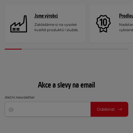
Jsme výrobci
Prodlou
Zakládáme si na vysoké
Nadstan
kvalitě produktů i služeb.
vybrané
Akce a slevy na email
Akční newsletter
Odebírat