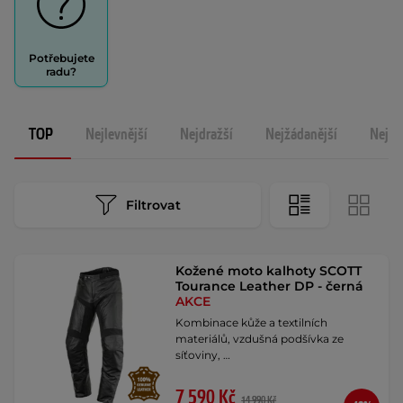
Potřebujete
radu?
TOP
Nejlevnější
Nejdražší
Nejžádanější
Nejno
Filtrovat
Kožené moto kalhoty SCOTT
Tourance Leather DP - černá
AKCE
Kombinace kůže a textilních
materiálů, vzdušná podšívka ze
síťoviny, …
7 590 Kč
14 990 Kč