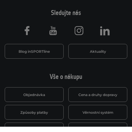
Sledujte nás
Facebook
Youtube
Instagram
LinkedIn
Blog inSPORTline
Aktuality
Vše o nákupu
Objednávka
Cena a druhy dopravy
Způsoby platby
Věrnostní systém
Montáž a servis
Reklamace a záruka