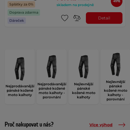
-49%
Splátky za 0%
skladem na prodejně
Doprava zdarma
Detail
Dáreček
Nejlevnější
Nejprodávanější
Nejlevnější
Nejprodávanější
pánské
pánské kožené
pánské
pánské kožené
kožené moto
moto kalhoty -
kožené moto
moto kalhoty
kalhoty -
porovnání
kalhoty
porovnání
Proč nakupovat u nás?
Více výhod