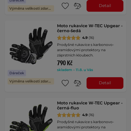
Dáreček
Detail
Výměna velikosti zdarma
Moto rukavice W-TEC Upgear -
černo-šedá
4.9
(16)
Prodyšné rukavice s karbonovo-
aramidovými protektory na
záprstních kloubech.
790 Kč
skladem – 11.8. u Vás
Dáreček
Výměna velikosti zdarma
Detail
Moto rukavice W-TEC Upgear -
černá-fluo
4.9
(16)
Prodyšné rukavice s karbonovo-
aramidovými protektory na