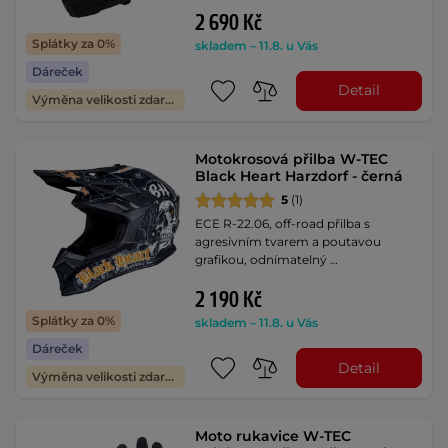
2 690 Kč
Splátky za 0%
skladem – 11.8. u Vás
Dáreček
Detail
Výměna velikosti zdarma
Motokrosová přilba W-TEC
Black Heart Harzdorf - černá
5
(1)
ECE R-22.06, off-road přilba s
agresivním tvarem a poutavou
grafikou, odnímatelný …
2 190 Kč
Splátky za 0%
skladem – 11.8. u Vás
Dáreček
Detail
Výměna velikosti zdarma
Moto rukavice W-TEC