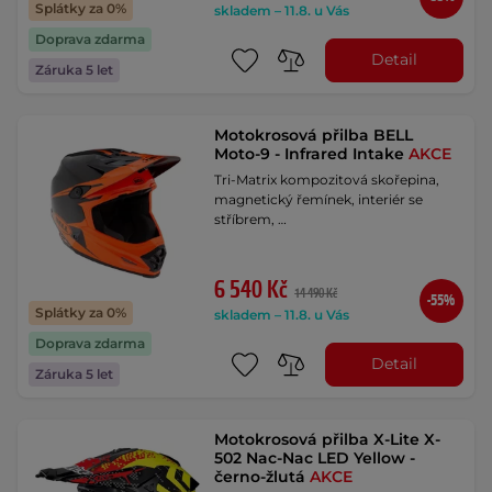
Splátky za 0%
skladem – 11.8. u Vás
Doprava zdarma
Detail
Záruka 5 let
Motokrosová přilba BELL
Moto-9 - Infrared Intake
AKCE
Tri-Matrix kompozitová skořepina,
magnetický řemínek, interiér se
stříbrem, …
6 540 Kč
14 490 Kč
-55%
Splátky za 0%
skladem – 11.8. u Vás
Doprava zdarma
Detail
Záruka 5 let
Motokrosová přilba X-Lite X-
502 Nac-Nac LED Yellow -
černo-žlutá
AKCE