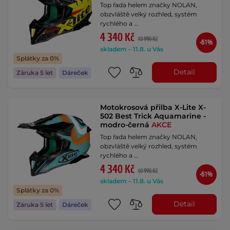
Top řada helem značky NOLAN,
obzvláště velký rozhled, systém
rychlého a …
4 340 Kč
10 990 Kč
-61%
skladem – 11.8. u Vás
Splátky za 0%
Detail
Záruka 5 let
Dáreček
Motokrosová přilba X-Lite X-
502 Best Trick Aquamarine -
modro-černá
AKCE
Top řada helem značky NOLAN,
obzvláště velký rozhled, systém
rychlého a …
4 340 Kč
10 990 Kč
-61%
skladem – 11.8. u Vás
Splátky za 0%
Detail
Záruka 5 let
Dáreček