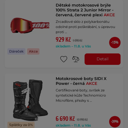
Dětské motokrosové brýle
100% Strata 2 Junior Mirror -
červená, červené plexi
AKCE
Zrcadlové sklo z polykarbonátu
odolné proti poškrábání, s úpravou
proti …
929 Kč
1 090 Kč
-15%
skladem – 11.8. u Vás
Dáreček
Akce
Detail
Motokrosové boty SIDI X
Power - černá
AKCE
Certifikované boty, svršek ze
syntetické kůže Technomicro
Microfibre, přezky s …
6 690 Kč
10 990 Kč
-39%
Splátky za 0%
skladem – 11.8. u Vás