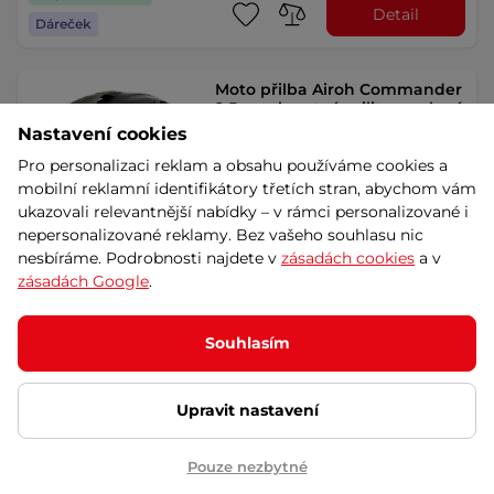
Detail
Dáreček
Moto přilba Airoh Commander
2 Reveal matná military zelená
Nastavení cookies
Kompozitní skořepina, sofistikovaný
systém ventilace, propracovaný
Pro personalizaci reklam a obsahu používáme cookies a
interiér, …
mobilní reklamní identifikátory třetích stran, abychom vám
ukazovali relevantnější nabídky – v rámci personalizované i
nepersonalizované reklamy. Bez vašeho souhlasu nic
11 790 Kč
nesbíráme. Podrobnosti najdete v
zásadách cookies
a v
Splátky za 0%
skladem – 11.8. u Vás
zásadách Google
.
Doprava zdarma
Detail
Dáreček
Souhlasím
Moto přilba Airoh Commander
Upravit nastavení
2 Reveal lesklá modrá/červená
Kompozitní skořepina, sofistikovaný
systém ventilace, propracovaný
Pouze nezbytné
interiér, …