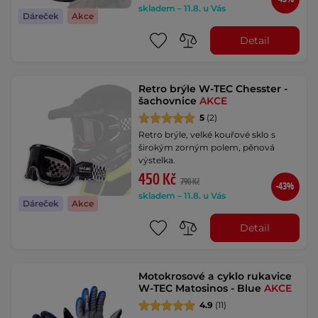
skladem – 11.8. u Vás
Dáreček
Akce
Detail
Retro brýle W-TEC Chesster -
šachovnice
AKCE
5
(2)
Retro brýle, velké kouřové sklo s
širokým zorným polem, pěnová
výstelka.
450 Kč
790 Kč
-43%
skladem – 11.8. u Vás
Dáreček
Akce
Detail
Motokrosové a cyklo rukavice
W-TEC Matosinos - Blue
AKCE
4.9
(11)