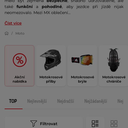
mělo být zejména
bezpečné
, snadno udržovatelné, ale
také
funkční
a
pohodlné
, aby jezdce při jízdě nijak
neomezovalo. Mezi MX oblečení...
Číst více
Moto
Akční
Motokrosové
Motokrosové
Motokrosové
nabídka
přilby
brýle
chrániče
TOP
Nejlevnější
Nejdražší
Nejžádanější
Nejno
Filtrovat