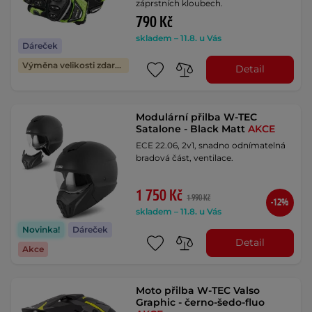
záprstních kloubech.
790 Kč
skladem – 11.8. u Vás
Dáreček
Výměna velikosti zdarma
Detail
Modulární přilba W-TEC
Satalone - Black Matt
AKCE
ECE 22.06, 2v1, snadno odnímatelná
bradová část, ventilace.
1 750 Kč
1 990 Kč
-12%
skladem – 11.8. u Vás
Novinka!
Dáreček
Detail
Akce
Moto přilba W-TEC Valso
Graphic - černo-šedo-fluo