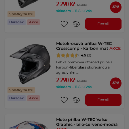
2 290 Kč
6 190 Kč
-63%
skladem – 11.8. u Vás
Splátky za 0%
Dáreček
Akce
Detail
Motokrosová přilba W-TEC
Crosscomp - karbon mat
AKCE
4.5
(2)
Lehká prémiová off-road přilba s
karbon-fiberglass skořepinou a
agresivním …
2 290 Kč
6 190 Kč
-63%
skladem – 11.8. u Vás
Splátky za 0%
Dáreček
Akce
Detail
Moto přilba W-TEC Valso
Graphic - bílo-červeno-modrá