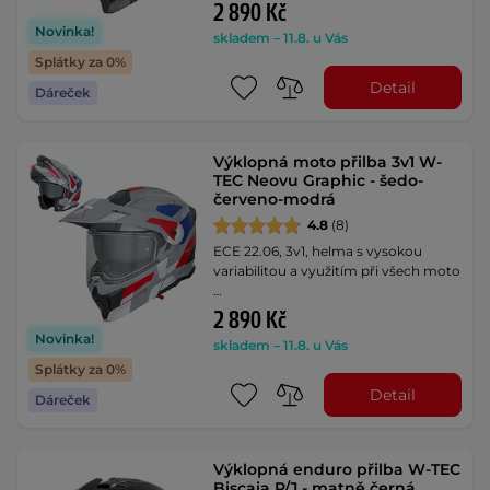
2 890 Kč
Novinka!
skladem – 11.8. u Vás
Splátky za 0%
Detail
Dáreček
Výklopná moto přilba 3v1 W-
TEC Neovu Graphic - šedo-
červeno-modrá
4.8
(8)
ECE 22.06, 3v1, helma s vysokou
variabilitou a využitím při všech moto
…
2 890 Kč
Novinka!
skladem – 11.8. u Vás
Splátky za 0%
Detail
Dáreček
Výklopná enduro přilba W-TEC
Biscaia P/J - matně černá