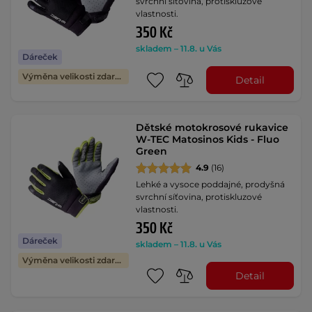
svrchní síťovina, protiskluzové
vlastnosti.
350 Kč
skladem – 11.8. u Vás
Dáreček
Výměna velikosti zdarma
Detail
Dětské motokrosové rukavice
W-TEC Matosinos Kids - Fluo
Green
4.9
(16)
Lehké a vysoce poddajné, prodyšná
svrchní síťovina, protiskluzové
vlastnosti.
350 Kč
Dáreček
skladem – 11.8. u Vás
Výměna velikosti zdarma
Detail