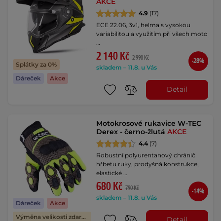
AKCE
4.9
(17)
ECE 22.06, 3v1, helma s vysokou
variabilitou a využitím při všech moto
…
2 140 Kč
2 990 Kč
-28%
Splátky za 0%
skladem – 11.8. u Vás
Dáreček
Akce
Detail
Motokrosové rukavice W-TEC
Derex - černo-žlutá
AKCE
4.4
(7)
Robustní polyurentanový chránič
hřbetu ruky, prodyšná konstrukce,
elastické …
680 Kč
790 Kč
-14%
skladem – 11.8. u Vás
Dáreček
Akce
Výměna velikosti zdarma
Detail