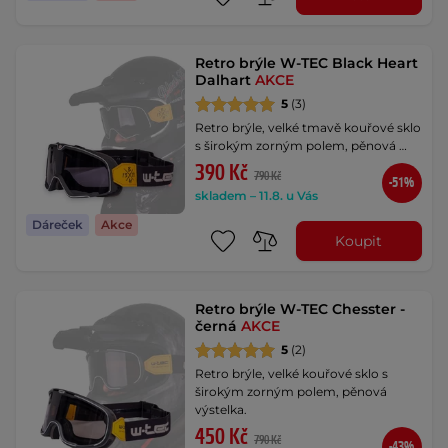
Retro brýle W-TEC Black Heart
Dalhart
AKCE
5
(3)
Retro brýle, velké tmavě kouřové sklo
s širokým zorným polem, pěnová …
390 Kč
790 Kč
-51%
skladem – 11.8. u Vás
Dáreček
Akce
Koupit
Retro brýle W-TEC Chesster -
černá
AKCE
5
(2)
Retro brýle, velké kouřové sklo s
širokým zorným polem, pěnová
výstelka.
450 Kč
790 Kč
-43%