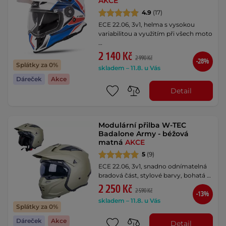
AKCE
4.9
(17)
ECE 22.06, 3v1, helma s vysokou
variabilitou a využitím při všech moto
…
2 140 Kč
2 990 Kč
-28%
Splátky za 0%
skladem – 11.8. u Vás
Dáreček
Akce
Detail
Modulární přilba W-TEC
Badalone Army - béžová
matná
AKCE
5
(9)
ECE 22.06, 3v1, snadno odnímatelná
bradová část, stylové barvy, bohatá …
2 250 Kč
2 590 Kč
-13%
skladem – 11.8. u Vás
Splátky za 0%
Dáreček
Akce
Detail