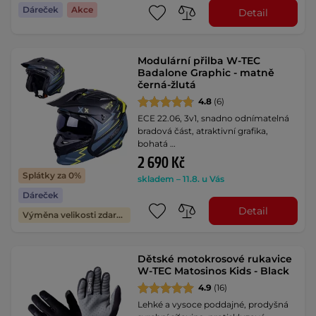
Dáreček
Akce
Detail
Modulární přilba W-TEC
Badalone Graphic - matně
černá-žlutá
4.8
(6)
ECE 22.06, 3v1, snadno odnímatelná
bradová část, atraktivní grafika,
bohatá …
2 690 Kč
Splátky za 0%
skladem – 11.8. u Vás
Dáreček
Detail
Výměna velikosti zdarma
Dětské motokrosové rukavice
W-TEC Matosinos Kids - Black
4.9
(16)
Lehké a vysoce poddajné, prodyšná