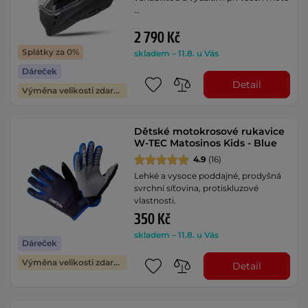
…
2 790 Kč
Splátky za 0%
skladem – 11.8. u Vás
Dáreček
Detail
Výměna velikosti zdarma
Dětské motokrosové rukavice
W-TEC Matosinos Kids - Blue
4.9
(16)
Lehké a vysoce poddajné, prodyšná
svrchní síťovina, protiskluzové
vlastnosti.
350 Kč
skladem – 11.8. u Vás
Dáreček
Výměna velikosti zdarma
Detail