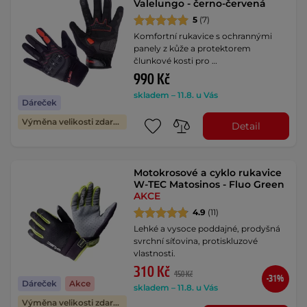
Valelungo - černo-červená
5
(7)
Komfortní rukavice s ochrannými
panely z kůže a protektorem
člunkové kosti pro …
990 Kč
skladem – 11.8. u Vás
Dáreček
Výměna velikosti zdarma
Detail
Motokrosové a cyklo rukavice
W-TEC Matosinos - Fluo Green
AKCE
4.9
(11)
Lehké a vysoce poddajné, prodyšná
svrchní síťovina, protiskluzové
vlastnosti.
310 Kč
450 Kč
-31%
Dáreček
Akce
skladem – 11.8. u Vás
Výměna velikosti zdarma