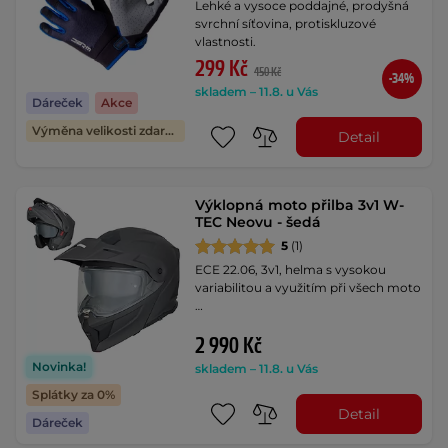
Lehké a vysoce poddajné, prodyšná
svrchní síťovina, protiskluzové
vlastnosti.
299 Kč
450 Kč
-34%
skladem – 11.8. u Vás
Dáreček
Akce
Výměna velikosti zdarma
Detail
Výklopná moto přilba 3v1 W-
TEC Neovu - šedá
5
(1)
ECE 22.06, 3v1, helma s vysokou
variabilitou a využitím při všech moto
…
2 990 Kč
Novinka!
skladem – 11.8. u Vás
Splátky za 0%
Detail
Dáreček