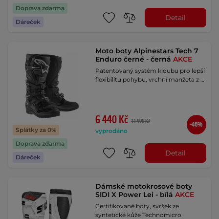
Doprava zdarma
Detail
Dáreček
Moto boty Alpinestars Tech 7
Enduro černé - černá
AKCE
Patentovaný systém kloubu pro lepší
flexibilitu pohybu, vrchní manžeta z …
6 440 Kč
11 990 Kč
-46%
Splátky za 0%
vyprodáno
Doprava zdarma
Detail
Dáreček
Dámské motokrosové boty
SIDI X Power Lei - bílá
AKCE
Certifikované boty, svršek ze
syntetické kůže Technomicro