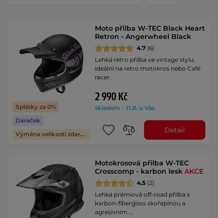
Moto přilba W-TEC Black Heart
Retron - Angerwheel Black
4.7
(6)
Lehká retro přilba ve vintage stylu,
ideální na retro motokros nebo Café
racer.
2 990 Kč
Splátky za 0%
skladem – 11.8. u Vás
Dáreček
Detail
Výměna velikosti zdarma
Motokrosová přilba W-TEC
Crosscomp - karbon lesk
AKCE
4.5
(2)
Lehká prémiová off-road přilba s
karbon-fiberglass skořepinou a
agresivním …