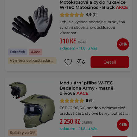
Motokrosové a cyklo rukavice
W-TEC Matosinos - Black
AKCE
4.9
(11)
Lehké a vysoce poddajné, prodyšná
svrchní síťovina, protiskluzové
vlastnosti.
310 Kč
450 Kč
-31%
skladem – 11.8. u Vás
Dáreček
Akce
Výměna velikosti zdarma
Detail
Modulární přilba W-TEC
Badalone Army - matně
olivová
AKCE
5
(9)
ECE 22.06, 3v1, snadno odnímatelná
bradová část, stylové barvy, bohatá …
2 250 Kč
2 590 Kč
-13%
skladem – 11.8. u Vás
Splátky za 0%