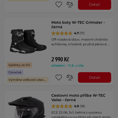
Detail
Moto boty W-TEC Grimster -
černá
4.7
(17)
Off-roadová obuv, masivní chrániče
achillovky a holeně, pružná pěnová …
2 990 Kč
Splátky za 0%
skladem – 11.8. u Vás
Dáreček
Detail
Výměna velikosti zdarma
Cestovní moto přilba W-TEC
Valso - černá
4.9
(18)
ECE 22.06, 3v1, helma s vysokou
variabilitou a využitím při všech moto