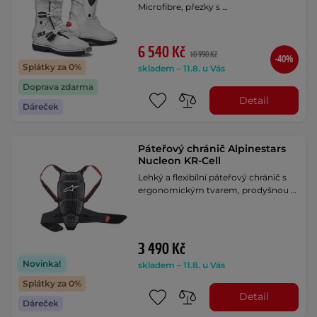
Microfibre, přezky s …
6 540 Kč
10 990 Kč
-40%
Splátky za 0%
skladem – 11.8. u Vás
Doprava zdarma
Detail
Dáreček
Páteřový chránič Alpinestars
Nucleon KR-Cell
Lehký a flexibilní páteřový chránič s
ergonomickým tvarem, prodyšnou …
3 490 Kč
Novinka!
skladem – 11.8. u Vás
Splátky za 0%
Detail
Dáreček