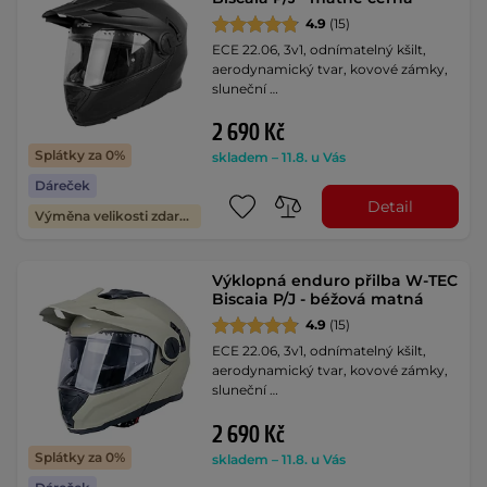
4.9
(15)
ECE 22.06, 3v1, odnímatelný kšilt,
aerodynamický tvar, kovové zámky,
sluneční …
2 690 Kč
Splátky za 0%
skladem – 11.8. u Vás
Dáreček
Detail
Výměna velikosti zdarma
Výklopná enduro přilba W-TEC
Biscaia P/J - béžová matná
4.9
(15)
ECE 22.06, 3v1, odnímatelný kšilt,
aerodynamický tvar, kovové zámky,
sluneční …
2 690 Kč
Splátky za 0%
skladem – 11.8. u Vás