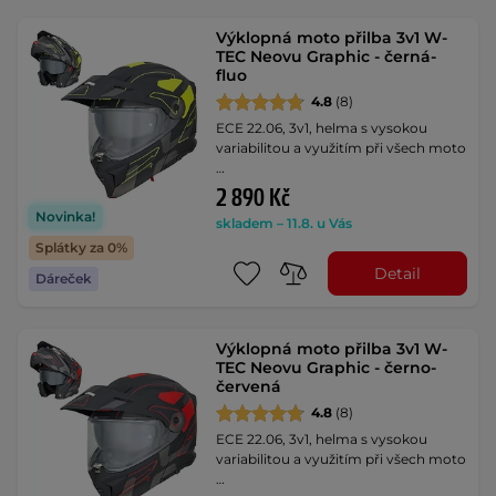
Výklopná moto přilba 3v1 W-
TEC Neovu Graphic - černá-
fluo
4.8
(8)
ECE 22.06, 3v1, helma s vysokou
variabilitou a využitím při všech moto
…
2 890 Kč
Novinka!
skladem – 11.8. u Vás
Splátky za 0%
Detail
Dáreček
Výklopná moto přilba 3v1 W-
TEC Neovu Graphic - černo-
červená
4.8
(8)
ECE 22.06, 3v1, helma s vysokou
variabilitou a využitím při všech moto
…