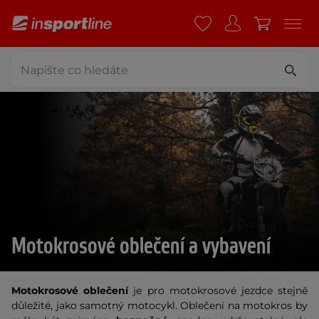
Motokrosové oblečení a vybavení
Motokrosové oblečení
je pro motokrosové jezdce stejně
důležité, jako samotný motocykl. Oblečení na motokros by