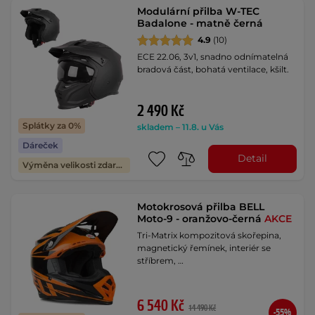
Modulární přilba W-TEC
Badalone - matně černá
4.9
(10)
ECE 22.06, 3v1, snadno odnímatelná
bradová část, bohatá ventilace, kšilt.
2 490 Kč
Splátky za 0%
skladem – 11.8. u Vás
Dáreček
Detail
Výměna velikosti zdarma
Motokrosová přilba BELL
Moto-9 - oranžovo-černá
AKCE
Tri-Matrix kompozitová skořepina,
magnetický řemínek, interiér se
stříbrem, …
6 540 Kč
14 490 Kč
-55%