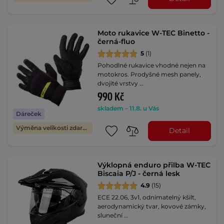
Moto rukavice W-TEC Binetto -
černá-fluo
5
(1)
Pohodlné rukavice vhodné nejen na
motokros. Prodyšné mesh panely,
dvojité vrstvy …
990 Kč
skladem – 11.8. u Vás
Dáreček
Výměna velikosti zdarma
Detail
Výklopná enduro přilba W-TEC
Biscaia P/J - černá lesk
4.9
(15)
ECE 22.06, 3v1, odnímatelný kšilt,
aerodynamický tvar, kovové zámky,
sluneční …