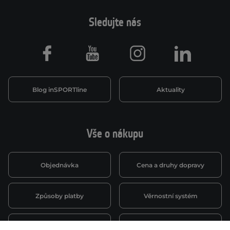
Sledujte nás
Facebook
Youtube
Instagram
LinkedIn
Blog inSPORTline
Aktuality
Vše o nákupu
Objednávka
Cena a druhy dopravy
Způsoby platby
Věrnostní systém
Montáž a servis
Reklamace a záruka