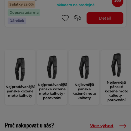
-49%
Splátky za 0%
skladem na prodejně
Doprava zdarma
Detail
Dáreček
Nejlevnější
Nejprodávanější
Nejlevnější
Nejprodávanější
pánské
pánské kožené
pánské
pánské kožené
kožené moto
moto kalhoty -
kožené moto
moto kalhoty
kalhoty -
porovnání
kalhoty
porovnání
Proč nakupovat u nás?
Více výhod