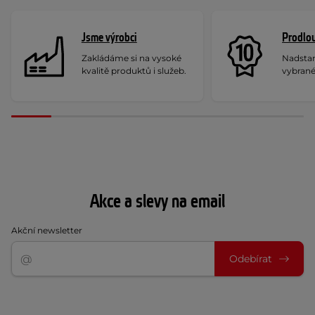
Jsme výrobci
Prodlou
Zakládáme si na vysoké
Nadstan
kvalitě produktů i služeb.
vybrané
Akce a slevy na email
Akční newsletter
Odebírat