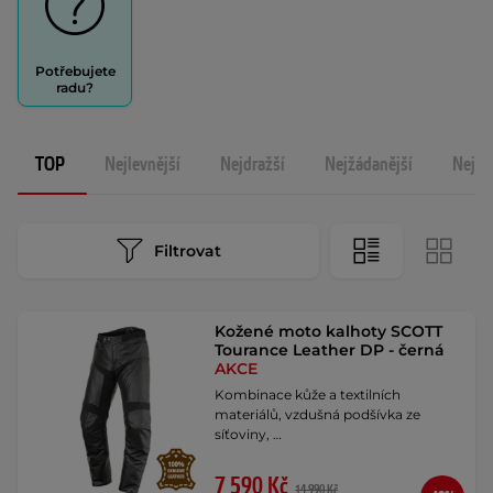
Potřebujete
radu?
TOP
Nejlevnější
Nejdražší
Nejžádanější
Nejno
Filtrovat
Kožené moto kalhoty SCOTT
Tourance Leather DP - černá
AKCE
Kombinace kůže a textilních
materiálů, vzdušná podšívka ze
síťoviny, …
7 590 Kč
14 990 Kč