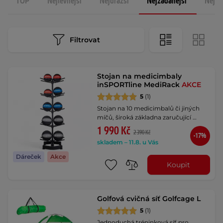
TOP
Nejlevnější
Nejdražší
Nejžádanější
Nejno
Filtrovat
Stojan na medicimbaly
inSPORTline MediRack
AKCE
5
(1)
Stojan na 10 medicimbalů či jiných
míčů, široká základna zaručující …
1 990 Kč
2 390 Kč
-17%
skladem – 11.8. u Vás
Dáreček
Akce
Koupit
Golfová cvičná síť Golfcage L
5
(1)
Jednoduchá tréninková síť pro