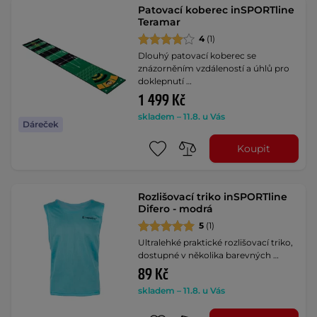
Patovací koberec inSPORTline
Teramar
4
(1)
Dlouhý patovací koberec se
znázorněním vzdáleností a úhlů pro
doklepnutí …
1 499 Kč
skladem – 11.8. u Vás
Dáreček
Koupit
Rozlišovací triko inSPORTline
Difero - modrá
5
(1)
Ultralehké praktické rozlišovací triko,
dostupné v několika barevných …
89 Kč
skladem – 11.8. u Vás