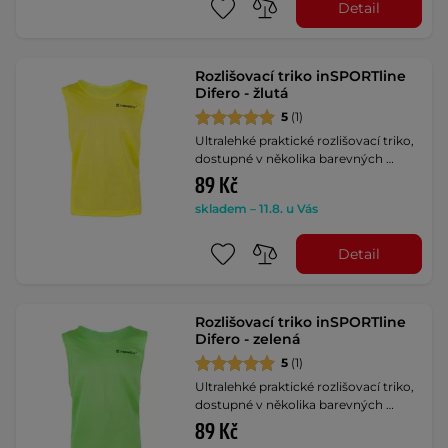
Detail
Rozlišovací triko inSPORTline
Difero - žlutá
5
(1)
Ultralehké praktické rozlišovací triko,
dostupné v několika barevných …
89 Kč
skladem – 11.8. u Vás
Detail
Rozlišovací triko inSPORTline
Difero - zelená
5
(1)
Ultralehké praktické rozlišovací triko,
dostupné v několika barevných …
89 Kč