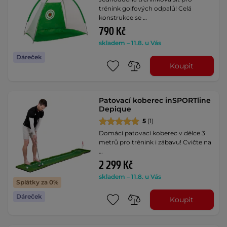
trénink golfových odpalů! Celá
konstrukce se …
790 Kč
skladem – 11.8. u Vás
Dáreček
Koupit
Patovací koberec inSPORTline
Depique
5
(1)
Domácí patovací koberec v délce 3
metrů pro trénink i zábavu! Cvičte na
…
2 299 Kč
skladem – 11.8. u Vás
Splátky za 0%
Dáreček
Koupit