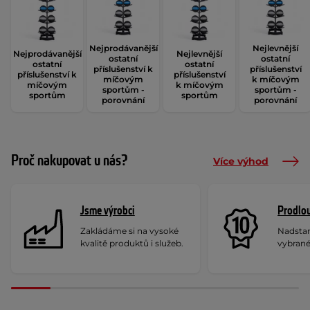
Nejprodávanější
Nejlevnější
Nejprodávanější
Nejlevnější
ostatní
ostatní
ostatní
ostatní
příslušenství k
příslušenství
příslušenství k
příslušenství
míčovým
k míčovým
míčovým
k míčovým
sportům -
sportům -
sportům
sportům
porovnání
porovnání
Proč nakupovat u nás?
Více výhod
Jsme výrobci
Prodlou
Zakládáme si na vysoké
Nadstan
kvalitě produktů i služeb.
vybrané