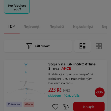
Potřebujete
radu?
TOP
Nejlevnější
Nejdražší
Nejžádanější
Nejno
Filtrovat
Stojan na luk inSPORTline
Simval
AKCE
Praktický stojan pro bezpečné
odložení luku s nastavitelným
háčkem na tětivu.
223 Kč
349 Kč
-36%
skladem – 10.8. u Vás
Dáreček
Akce
Koupit