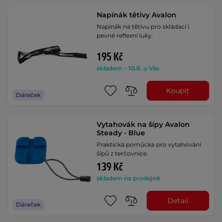
Napínák tětivy Avalon
Napínák na tětivu pro skládací i
pevné reflexní luky.
195 Kč
skladem – 10.8. u Vás
Koupit
Dáreček
Vytahovák na šípy Avalon
Steady - Blue
Praktická pomůcka pro vytahování
šípů z terčovnice.
139 Kč
skladem na prodejně
Detail
Dáreček