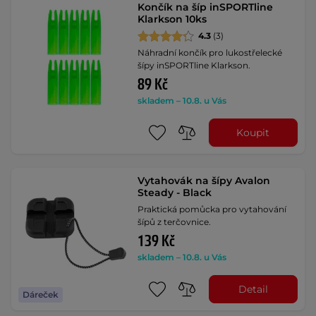
Končík na šíp inSPORTline
Klarkson 10ks
4.3
(3)
Náhradní končík pro lukostřelecké
šípy inSPORTline Klarkson.
89 Kč
skladem – 10.8. u Vás
Koupit
Vytahovák na šípy Avalon
Steady - Black
Praktická pomůcka pro vytahování
šípů z terčovnice.
139 Kč
skladem – 10.8. u Vás
Detail
Dáreček