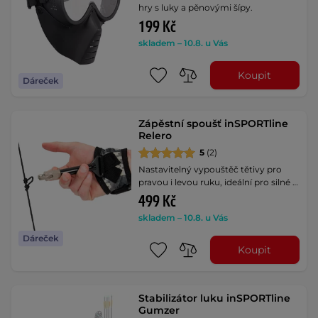
hry s luky a pěnovými šípy.
199 Kč
skladem – 10.8. u Vás
Koupit
Dáreček
Zápěstní spoušť inSPORTline
Relero
5
(2)
Nastavitelný vypouštěč tětivy pro
pravou i levou ruku, ideální pro silné …
499 Kč
skladem – 10.8. u Vás
Dáreček
Koupit
Stabilizátor luku inSPORTline
Gumzer