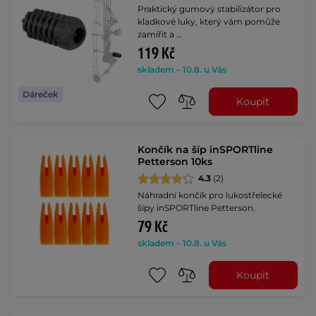
Praktický gumový stabilizátor pro
kladkové luky, který vám pomůže
zamířit a …
119 Kč
skladem – 10.8. u Vás
Dáreček
Koupit
Končík na šíp inSPORTline
Petterson 10ks
4.3
(2)
Náhradní končík pro lukostřelecké
šípy inSPORTline Petterson.
79 Kč
skladem – 10.8. u Vás
Koupit