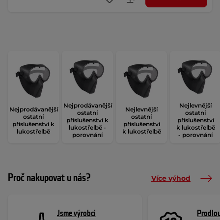
Nejprodávanější
Nejlevnější
Nejprodávanější
Nejlevnější
ostatní
ostatní
ostatní
ostatní
příslušenství k
příslušenství
příslušenství k
příslušenství
lukostřelbě -
k lukostřelbě
lukostřelbě
k lukostřelbě
porovnání
- porovnání
Proč nakupovat u nás?
Více výhod
Jsme výrobci
Prodlou