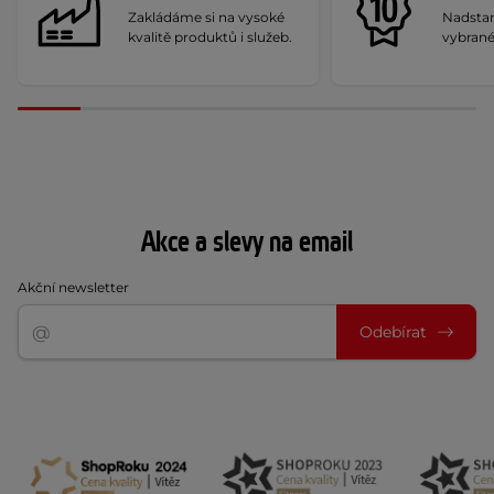
Zakládáme si na vysoké
Nadstan
kvalitě produktů i služeb.
vybrané
Akce a slevy na email
Akční newsletter
Odebírat