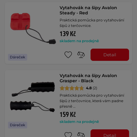
Vytahovák na šípy Avalon
Steady - Red
Praktická pomůcka pro vytahování
šípů z terčovnice.
139 Kč
skladem na prodejně
Detail
Dáreček
Vytahovák na šípy Avalon
Grasper - Black
4.8
(2)
Praktická pomůcka pro vytahování
šípů z terčovnice, která vám padne
přesně …
159 Kč
skladem na prodejně
Dáreček
Detail