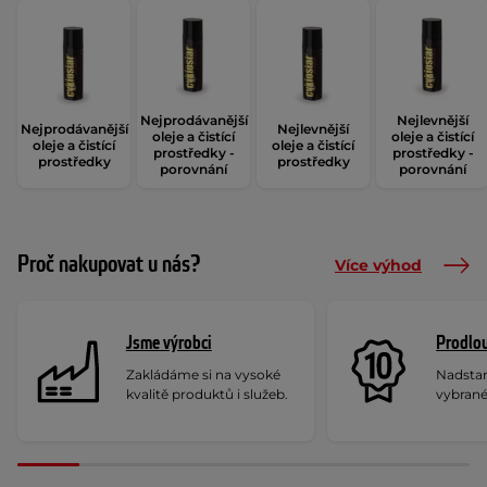
Nejprodávanější
Nejlevnější
Nejprodávanější
Nejlevnější
oleje a čistící
oleje a čistící
oleje a čistící
oleje a čistící
prostředky -
prostředky -
prostředky
prostředky
porovnání
porovnání
Proč nakupovat u nás?
Více výhod
Jsme výrobci
Prodlou
Zakládáme si na vysoké
Nadstan
kvalitě produktů i služeb.
vybrané