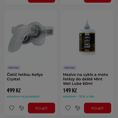
Dáreček
Dáreček
Čistič řetězu Kellys
Mazivo na cyklo a moto
Crystal
řetězy do deště Mint
Wet Lube 60ml
499 Kč
149 Kč
skladem na prodejně
skladem – 10.8. u Vás
Koupit
Koupit