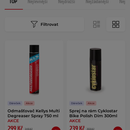
TOP
Nejlevnější
Nejdražší
Nejžádanější
Nejno
Filtrovat
Dáreček
Akce
Dáreček
Akce
Odmašťovač Kellys Multi
Sprej na rám Cyklostar
Degreaser Spray 750 ml
Bike Polish Dim 300ml
AKCE
AKCE
299 Kč
239 Kč
319 Kč
259 Kč