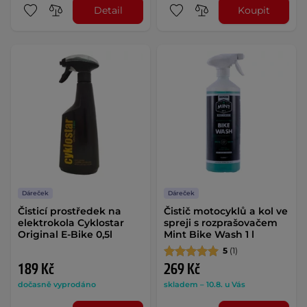
Detail
Koupit
Dáreček
Dáreček
Čisticí prostředek na
Čistič motocyklů a kol ve
elektrokola Cyklostar
spreji s rozprašovačem
Original E-Bike 0,5l
Mint Bike Wash 1 l
5
(1)
189 Kč
269 Kč
dočasně vyprodáno
skladem – 10.8. u Vás