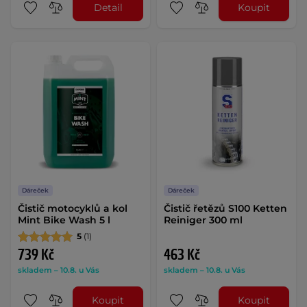
Detail
Koupit
Dáreček
Dáreček
Čistič motocyklů a kol
Čistič řetězů S100 Ketten
Mint Bike Wash 5 l
Reiniger 300 ml
5
(1)
739 Kč
463 Kč
skladem – 10.8. u Vás
skladem – 10.8. u Vás
Koupit
Koupit