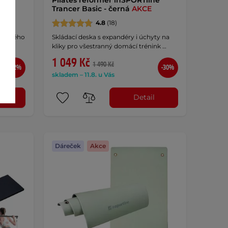
Trancer Basic - černá
AKCE
4.8
(18)
nk celého
Skládací deska s expandéry i úchyty na
kliky pro všestranný domácí trénink …
1 049 Kč
1 490 Kč
-12%
-30%
skladem – 11.8. u Vás
t
Detail
Dáreček
Akce