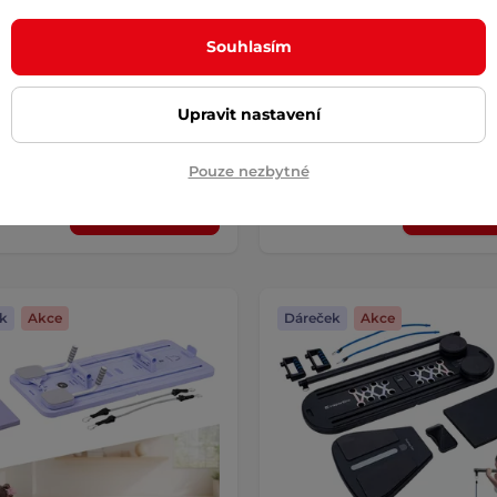
r 10,5-12 cm / 0,5-1,5 kg
Auraler
AKCE
Souhlasím
4.8
(10)
edicimbal, pro workout, pilates,
Jeden stroj pro všestranný tréni
á cvičení, zábavné zpestření …
těla. Duální odporový systém …
Upravit nastavení
 Kč
10 990 Kč
69 Kč
12 490 Kč
-29%
– 11.8. u Vás
skladem – 11.8. u Vás
Pouze nezbytné
Detail
Koupi
k
Akce
Dáreček
Akce