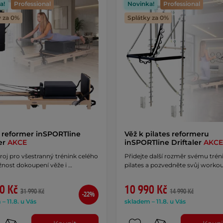
a!
Professional
Novinka!
Professional
y za 0%
Splátky za 0%
s reformer inSPORTline
Věž k pilates reformeru
ler
AKCE
inSPORTline Driftaler
AKCE
roj pro všestranný trénink celého
Přidejte další rozměr svému trén
žnost dokoupení věže i …
pilates a pozvedněte svůj workou
0 Kč
10 990 Kč
31 990 Kč
14 990 Kč
-22%
– 11.8. u Vás
skladem – 11.8. u Vás