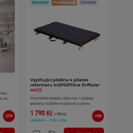
Novinka!
Professional
Dáreček
Vyplňující plošina k pilates
reformeru inSPORTline Driftaler
AKCE
inku
Proměňte pilates reformer v pilates
t na …
postel a rozšiřte možnosti cvičení.
1 790 Kč
1 990 Kč
-27%
-10%
skladem – 11.8. u Vás