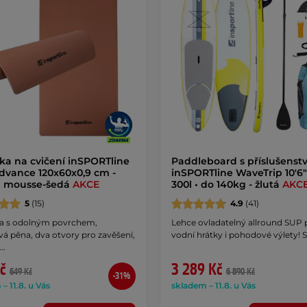
ka na cvičení inSPORTline
Paddleboard s příslušenst
dvance 120x60x0,9 cm -
inSPORTline WaveTrip 10'6"
 mousse-šedá
AKCE
300l • do 140kg - žlutá
AKC
5
(15)
4.9
(41)
a s odolným povrchem,
Lehce ovladatelný allround SUP 
á pěna, dva otvory pro zavěšení,
vodní hrátky i pohodové výlety! S
 …
č
3 289 Kč
649 Kč
6 890 Kč
-31%
– 11.8. u Vás
skladem – 11.8. u Vás