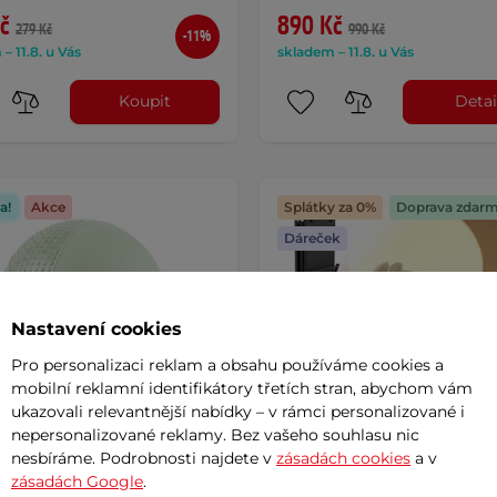
č
890 Kč
279 Kč
990 Kč
-11%
– 11.8. u Vás
skladem – 11.8. u Vás
Koupit
Detai
a!
Akce
Splátky za 0%
Doprava zdar
Dáreček
Nastavení cookies
Pro personalizaci reklam a obsahu používáme cookies a
mobilní reklamní identifikátory třetích stran, abychom vám
ukazovali relevantnější nabídky – v rámci personalizované i
nepersonalizované reklamy. Bez vašeho souhlasu nic
nesbíráme. Podrobnosti najdete v
zásadách cookies
a v
zásadách Google
.
edicinbaly inSPORTline
Pilates reformer inSPORTli