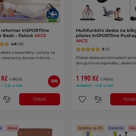
s reformer inSPORTline
Multifunkční deska na klik
 Basic - fialová
AKCE
pilates inSPORTline Pusha
AKCE
4.8
(18)
5
(5)
 deska s expandéry i úchyty na
Pilates deska pro komplexní proc
o všestranný domácí trénink …
dva gumové expandéry, deska na
…
 Kč
1 190 Kč
1 490 Kč
1 790 Kč
-30%
– 11.8. u Vás
skladem – 11.8. u Vás
Detail
Koupi
k
Akce
Splátky za 0%
Dáreček
Ak