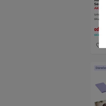
Sendela
AKCE
Vrhací m
skupinov
od 49
skladem 
Dáreče