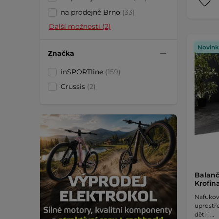
na prodejně Brno
(33)
Další možnosti (2)
Novink
Značka
inSPORTline
(159)
Crussis
(2)
Balanč
Krofin
Nafukov
uprostře
děti i …