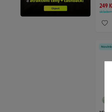
249 K
skladem 
Novink
Mini m