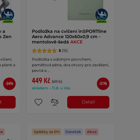
y a
Podložka na cvičení inSPORTline
p Zen
Aero Advance 120x60x0,9 cm -
mentolově-šedá
AKCE
5
(15)
vičení,
Podložka s odolným povrchem,
 plank a
paměťová pěna, dva otvory pro zavěšení,
pevná a …
449 Kč
649 Kč
-34%
-31%
skladem – 11.8. u Vás
t
Detail
ce
Splátky za 0%
Dáreček
Akce