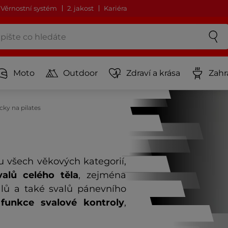
Věrnostní systém
2. jakost
Kariéra
Moto
Outdoor
Zdraví a krása
Zahr
ky na pilates
u všech věkových kategorií,
alů celého těla
, zejména
alů a také svalů pánevního
funkce svalové kontroly
,