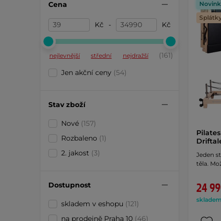
Cena
Novink
Splátk
Kč
-
Kč
(161)
nejlevnější
střední
nejdražší
Jen akční ceny
(54)
Stav zboží
Nové
(157)
Pilate
Rozbaleno
(1)
Drifta
2. jakost
(3)
Jeden st
těla. Mo
Dostupnost
24 99
skladem 
skladem v eshopu
(121)
na prodejně Praha 10
(46)