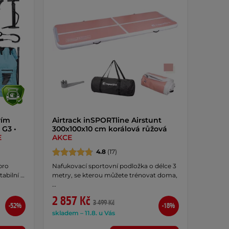
vím
Airtrack inSPORTline Airstunt
 G3 •
300x100x10 cm korálová růžová
E
AKCE
4.8
(17)
pro
Nafukovací sportovní podložka o délce 3
tabilní …
metry, se kterou můžete trénovat doma,
…
2 857 Kč
3 499 Kč
-52%
-18%
skladem – 11.8. u Vás