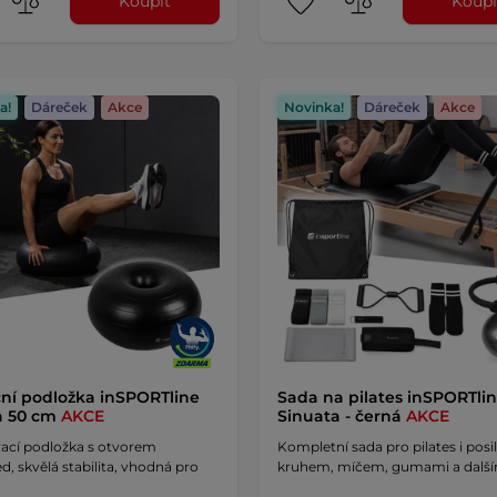
Koupit
Koupi
a!
Dáreček
Akce
Novinka!
Dáreček
Akce
ní podložka inSPORTline
Sada na pilates inSPORTli
a 50 cm
AKCE
Sinuata - černá
AKCE
ací podložka s otvorem
Kompletní sada pro pilates i posi
d, skvělá stabilita, vhodná pro
kruhem, míčem, gumami a dalš