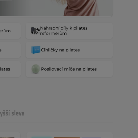
Náhradní díly k pilates
merům
reformerům
s
Cihličky na pilates
lates
Posilovací míče na pilates
yšší sleva