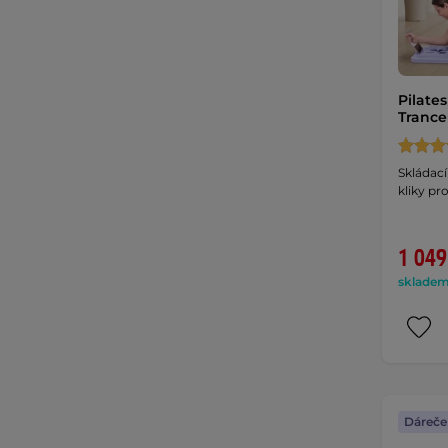
Pilate
Trancer
Skládací
kliky pr
1 049
skladem 
Dáreče