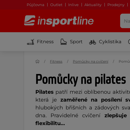
Půjčovna
Outlet
Inlive
Aktuality
Prodejny
Fitness
Sport
Cyklistika
Fitness
Pomůcky na cvičení
Pomůc
Pomůcky na pilates
Pilates
patří mezi oblíbenou aktivit
která je
zaměřené na posílení sv
hlubokých břišních a zádových sv
dna. Pravidelné cvičení
zlepšuje 
flexibilitu...