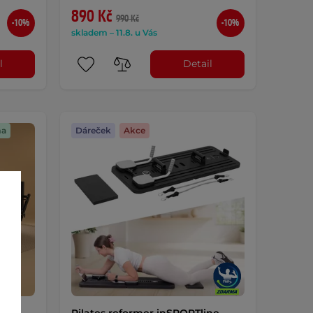
890 Kč
990 Kč
-10%
-10%
skladem – 11.8. u Vás
l
Detail
ma
Dáreček
Akce
ne
Pilates reformer inSPORTline