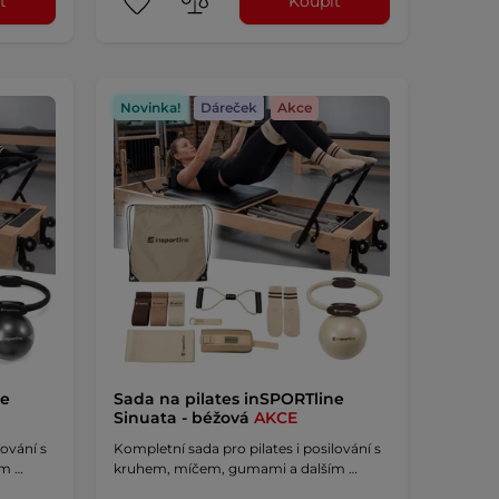
t
Koupit
Novinka!
Dáreček
Akce
ne
Sada na pilates inSPORTline
Sinuata - béžová
AKCE
lování s
Kompletní sada pro pilates i posilování s
ím …
kruhem, míčem, gumami a dalším …