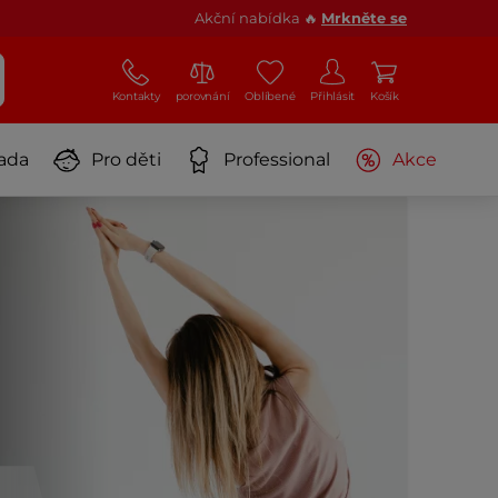
Akční nabídka 🔥
Mrkněte se
Kontakty
porovnání
Oblíbené
Přihlásit
Košík
ada
Pro děti
Professional
Akce