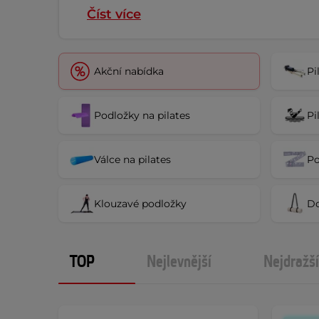
Číst více
Akční nabídka
Pi
Podložky na pilates
Pi
Válce na pilates
Po
Klouzavé podložky
Do
TOP
Nejlevnější
Nejdražší