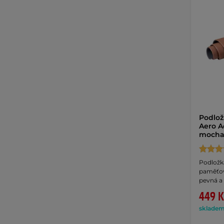
Podlož
Aero A
mocha
Podložk
paměťov
pevná a
449 K
skladem 