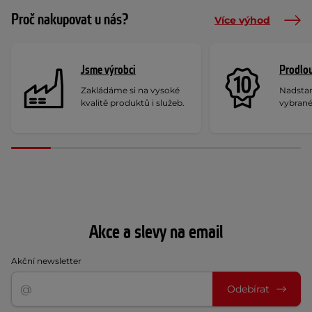
Proč nakupovat u nás?
Více výhod
Jsme výrobci
Prodlou
Zakládáme si na vysoké
Nadstan
kvalitě produktů i služeb.
vybrané
Akce a slevy na email
Akční newsletter
Odebírat