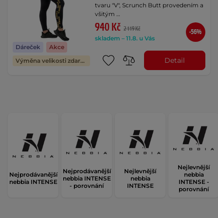
tvaru "V", Scrunch Butt provedením a
všitým …
940 Kč
2 119 Kč
-56%
skladem – 11.8. u Vás
Dáreček
Akce
Detail
Výměna velikosti zdarma
Nejlevnější
Nejprodávanější
Nejlevnější
Nejprodávanější
nebbia
nebbia INTENSE
nebbia
nebbia INTENSE
INTENSE -
- porovnání
INTENSE
porovnání