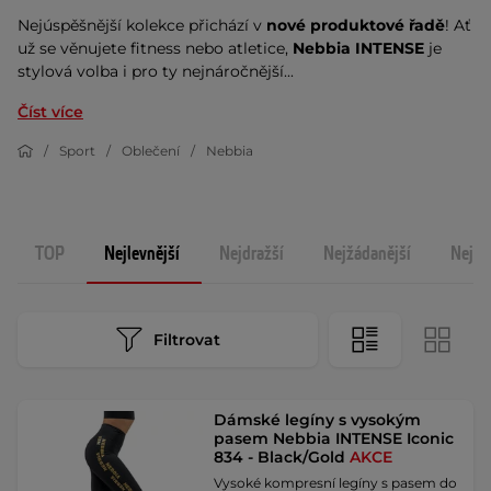
Nejúspěšnější kolekce přichází v
nové produktové řadě
! Ať
už se věnujete fitness nebo atletice,
Nebbia INTENSE
je
stylová volba i pro ty nejnáročnější...
Číst více
Sport
Oblečení
Nebbia
TOP
Nejlevnější
Nejdražší
Nejžádanější
Nejno
Filtrovat
Dámské legíny s vysokým
pasem Nebbia INTENSE Iconic
834 - Black/Gold
AKCE
Vysoké kompresní legíny s pasem do