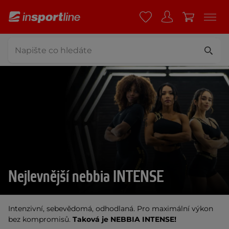
Nejlevnější nebbia INTENSE
Intenzivní, sebevědomá, odhodlaná. Pro maximální výkon
bez kompromisů.
Taková je NEBBIA INTENSE!