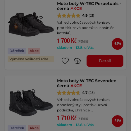
Moto boty W-TEC Perpetuals -
černá
AKCE
4.9
(21)
Vzhled volnočasových tenisek,
protiskluzová podrážka, chrániče
kotníků, …
1 700 Kč
2 590 Kč
-34%
skladem – 12.8. u Vás
Dáreček
Akce
Výměna velikosti zdarma
Detail
Moto boty W-TEC Sevendee -
černá
AKCE
4.7
(25)
Vzhled volnočasových tenisek,
obnošený styl, protiskluzová
podrážka, chrániče …
1 710 Kč
2 490 Kč
-31%
skladem – 12.8. u Vás
Dáreček
Akce