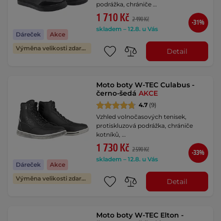
podrážka, chrániče …
1 710 Kč
2 490 Kč
-31%
skladem – 12.8. u Vás
Dáreček
Akce
Výměna velikosti zdarma
Detail
Moto boty W-TEC Culabus -
černo-šedá
AKCE
4.7
(9)
Vzhled volnočasových tenisek,
protiskluzová podrážka, chrániče
kotníků, …
1 730 Kč
2 590 Kč
-33%
skladem – 12.8. u Vás
Dáreček
Akce
Výměna velikosti zdarma
Detail
Moto boty W-TEC Elton -