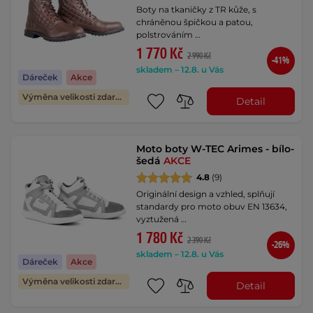
Boty na tkaničky z TR kůže, s
chráněnou špičkou a patou,
polstrováním …
1 770 Kč
2 990 Kč
-41%
skladem – 12.8. u Vás
Dáreček
Akce
Výměna velikosti zdarma
Detail
Moto boty W-TEC Arimes - bílo-
šedá
AKCE
4.8
(9)
Originální design a vzhled, splňují
standardy pro moto obuv EN 13634,
vyztužená …
1 780 Kč
2 390 Kč
-26%
skladem – 12.8. u Vás
Dáreček
Akce
Výměna velikosti zdarma
Detail