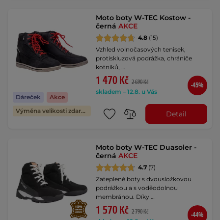
Moto boty W-TEC Kostow -
černá
AKCE
4.8
(15)
Vzhled volnočasových tenisek,
protiskluzová podrážka, chrániče
kotníků, …
1 470 Kč
2 690 Kč
-45%
skladem – 12.8. u Vás
Dáreček
Akce
Výměna velikosti zdarma
Detail
Moto boty W-TEC Duasoler -
černá
AKCE
4.7
(7)
Zateplené boty s dvousložkovou
podrážkou a s voděodolnou
membránou. Díky …
1 570 Kč
2 790 Kč
-44%