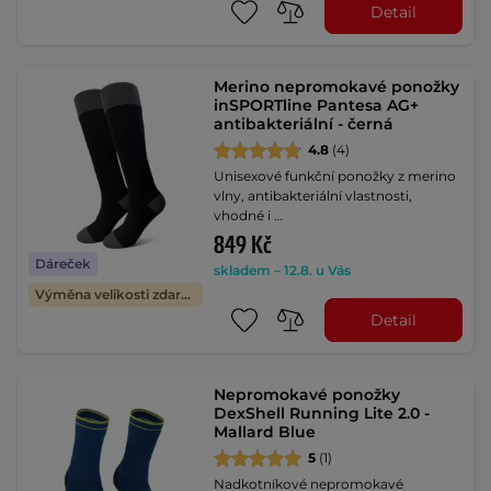
Detail
Merino nepromokavé ponožky
inSPORTline Pantesa AG+
antibakteriální - černá
4.8
(4)
Unisexové funkční ponožky z merino
vlny, antibakteriální vlastnosti,
vhodné i …
849 Kč
Dáreček
skladem – 12.8. u Vás
Výměna velikosti zdarma
Detail
Nepromokavé ponožky
DexShell Running Lite 2.0 -
Mallard Blue
5
(1)
Nadkotníkové nepromokavé