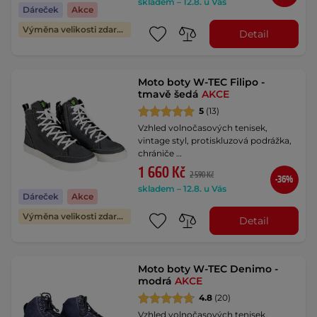
skladem – 12.8. u Vás
Dáreček
Akce
Výměna velikosti zdarma
Detail
Moto boty W-TEC Filipo -
tmavě šedá
AKCE
5
(13)
Vzhled volnočasových tenisek,
vintage styl, protiskluzová podrážka,
chrániče …
1 660 Kč
2 590 Kč
-36%
skladem – 12.8. u Vás
Dáreček
Akce
Výměna velikosti zdarma
Detail
Moto boty W-TEC Denimo -
modrá
AKCE
4.8
(20)
Vzhled volnočasových tenisek,