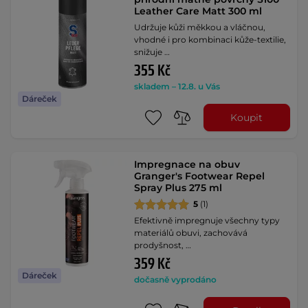
Leather Care Matt 300 ml
Udržuje kůži měkkou a vláčnou,
vhodné i pro kombinaci kůže-textilie,
snižuje …
355 Kč
skladem – 12.8. u Vás
Dáreček
Koupit
Impregnace na obuv
Granger's Footwear Repel
Spray Plus 275 ml
5
(1)
Efektivně impregnuje všechny typy
materiálů obuvi, zachovává
prodyšnost, …
359 Kč
Dáreček
dočasně vyprodáno