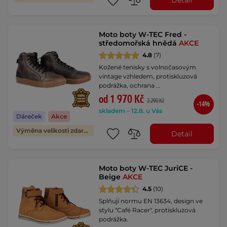
Moto boty W-TEC Fred -
středomořská hnědá
AKCE
4.8
(7)
Kožené tenisky s volnočasovým
vintage vzhledem, protiskluzová
podrážka, ochrana …
od 1 970 Kč
2 290 Kč
-14%
skladem – 12.8. u Vás
Dáreček
Akce
Výměna velikosti zdarma
Detail
Moto boty W-TEC JuriCE -
Beige
AKCE
4.5
(10)
Splňují normu EN 13634, design ve
stylu "Café Racer", protiskluzová
podrážka.