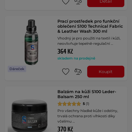
Detail
Prací prostředek pro funkční
oblečení S100 Technical Fabric
& Leather Wash 300 ml
Vhodný je pro použití na textil i kůži,
neovlivňuje tepelně-regulační …
364 Kč
skladem na prodejně
Dáreček
Koupit
Balzám na kůži S100 Leder-
Balsam 250 ml
5
(1)
Pro všechny hladké kůže i odstíny,
trvalá ochrana proti vlhkosti díky
včelímu …
370 Kč