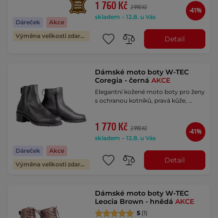
1 760 Kč
2 990 Kč
-41%
skladem – 12.8. u Vás
Dáreček
Akce
Výměna velikosti zdarma
Detail
Dámské moto boty W-TEC
Coregia - černá
AKCE
Elegantní kožené moto boty pro ženy
s ochranou kotníků, pravá kůže, …
1 770 Kč
2 990 Kč
-41%
skladem – 12.8. u Vás
Dáreček
Akce
Detail
Výměna velikosti zdarma
Dámské moto boty W-TEC
Leocia Brown - hnědá
AKCE
5
(1)