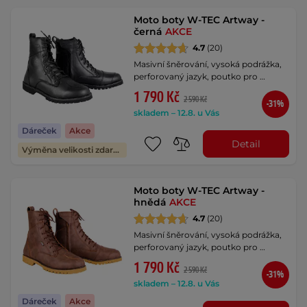
Moto boty W-TEC Artway -
černá
AKCE
4.7
(20)
Masivní šněrování, vysoká podrážka,
perforovaný jazyk, poutko pro …
1 790 Kč
2 590 Kč
-31%
skladem – 12.8. u Vás
Dáreček
Akce
Detail
Výměna velikosti zdarma
Moto boty W-TEC Artway -
hnědá
AKCE
4.7
(20)
Masivní šněrování, vysoká podrážka,
perforovaný jazyk, poutko pro …
1 790 Kč
2 590 Kč
-31%
skladem – 12.8. u Vás
Dáreček
Akce