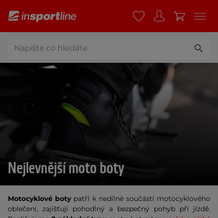
Nejlevnější moto boty
Motocyklové boty
patří k nedílné součástí motocyklového
oblečení, zajišťují pohodlný a bezpečný pohyb při jízdě.