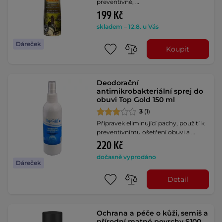
preventivně, …
199 Kč
skladem – 12.8. u Vás
Dáreček
Koupit
Deodorační
antimikrobakteriální sprej do
obuvi Top Gold 150 ml
3
(1)
Přípravek eliminující pachy, použití k
preventivnímu ošetření obuvi a …
220 Kč
dočasně vyprodáno
Dáreček
Detail
Ochrana a péče o kůži, semiš a
přírodní matné povrchy S100