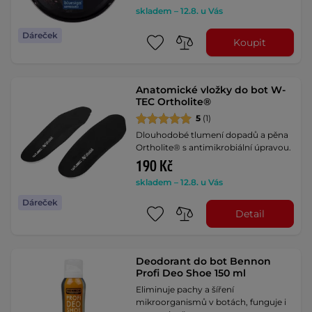
skladem – 12.8. u Vás
Dáreček
Koupit
Anatomické vložky do bot W-
TEC Ortholite®
5
(1)
Dlouhodobé tlumení dopadů a pěna
Ortholite® s antimikrobiální úpravou.
190 Kč
skladem – 12.8. u Vás
Dáreček
Detail
Deodorant do bot Bennon
Profi Deo Shoe 150 ml
Eliminuje pachy a šíření
mikroorganismů v botách, funguje i