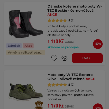
Dámské kožené moto boty W-
TEC Beckie - černo-růžová
AKCE
5
(2)
Kožené boty s podpatkem,
protiskluzová podrážka, komfortní
elastické panely, …
1 110 Kč
2 590 Kč
-57%
Dáreček
Akce
skladem na prodejně
Výměna velikosti zdarma
Detail
Moto boty W-TEC Exetero
Olive - olivově zelená
AKCE
5
(2)
Vzhled volnočasových tenisek,
semišový povrch, protiskluzová
podrážka, …
1 170 Kč
2 590 Kč
-55%