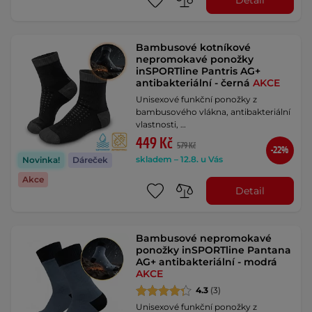
Bambusové kotníkové
nepromokavé ponožky
inSPORTline Pantris AG+
antibakteriální - černá
AKCE
Unisexové funkční ponožky z
bambusového vlákna, antibakteriální
vlastnosti, …
449 Kč
579 Kč
-22%
skladem – 12.8. u Vás
Novinka!
Dáreček
Akce
Detail
Bambusové nepromokavé
ponožky inSPORTline Pantana
AG+ antibakteriální - modrá
AKCE
4.3
(3)
Unisexové funkční ponožky z