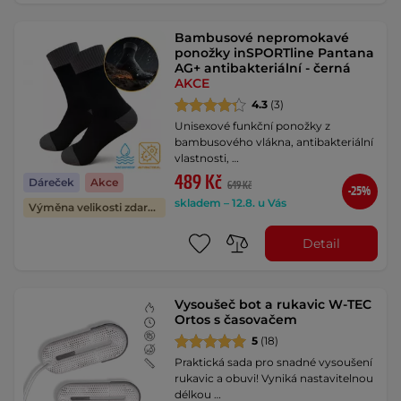
Bambusové nepromokavé
ponožky inSPORTline Pantana
AG+ antibakteriální - černá
AKCE
4.3
(3)
Unisexové funkční ponožky z
bambusového vlákna, antibakteriální
vlastnosti, …
489 Kč
Dáreček
Akce
649 Kč
-25%
skladem – 12.8. u Vás
Výměna velikosti zdarma
Detail
Vysoušeč bot a rukavic W-TEC
Ortos s časovačem
5
(18)
Praktická sada pro snadné vysoušení
rukavic a obuvi! Vyniká nastavitelnou
délkou …