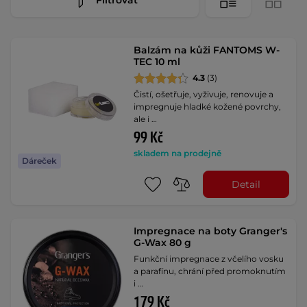
Balzám na kůži FANTOMS W-
TEC 10 ml
4.3
(3)
Čistí, ošetřuje, vyživuje, renovuje a
impregnuje hladké kožené povrchy,
ale i …
99 Kč
skladem na prodejně
Dáreček
Detail
Impregnace na boty Granger's
G-Wax 80 g
Funkční impregnace z včelího vosku
a parafínu, chrání před promoknutím
i …
179 Kč