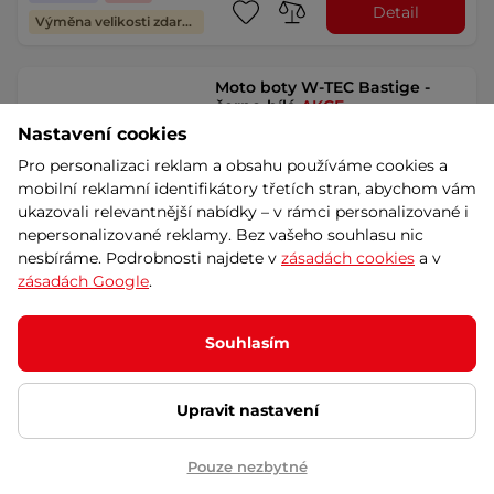
Detail
Výměna velikosti zdarma
Moto boty W-TEC Bastige -
černo-bílá
AKCE
Nastavení cookies
4.9
(7)
Vzhled volnočasových tenisek s
Pro personalizaci reklam a obsahu používáme cookies a
pravou kůží! Chrániče kotníků,
mobilní reklamní identifikátory třetích stran, abychom vám
vyztužená …
ukazovali relevantnější nabídky – v rámci personalizované i
1 850 Kč
2 490 Kč
nepersonalizované reklamy. Bez vašeho souhlasu nic
-26%
skladem – 12.8. u Vás
nesbíráme. Podrobnosti najdete v
zásadách cookies
a v
Dáreček
Akce
zásadách Google
.
Výměna velikosti zdarma
Detail
Souhlasím
Dámské moto boty W-TEC
Dalmacia - černá
AKCE
Upravit nastavení
4.7
(3)
Protiskluzová podrážka, pružné
Pouze nezbytné
panely, perforace, dekorativní
semišový boční …