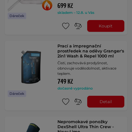
699 Kč
skladem – 12.8. u Vás
Dáreček
Koupit
Prací a impregnační
prostředek na oděvy Granger's
2in1 Wash & Repel 1000 ml
Čistí, zachovává prodyšnost,
obnovuje voděodolnost, aktivace
teplem.
749 Kč
dočasně vyprodáno
Dáreček
Detail
Nepromokavé ponožky
DexShell Ultra Thin Crew -
Navy-Lime