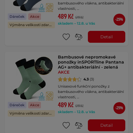
bambusového vlákna, antibakteriální
vlastnosti, …
489 Kč
Dáreček
Akce
649 Kč
-25%
skladem – 12.8. u Vás
Výměna velikosti zdarma
Detail
Bambusové nepromokavé
ponožky inSPORTline Pantana
AG+ antibakteriální - zelená
AKCE
4.3
(3)
Unisexové funkční ponožky z
bambusového vlákna, antibakteriální
vlastnosti, …
489 Kč
Dáreček
Akce
649 Kč
-25%
skladem – 12.8. u Vás
Výměna velikosti zdarma
Detail