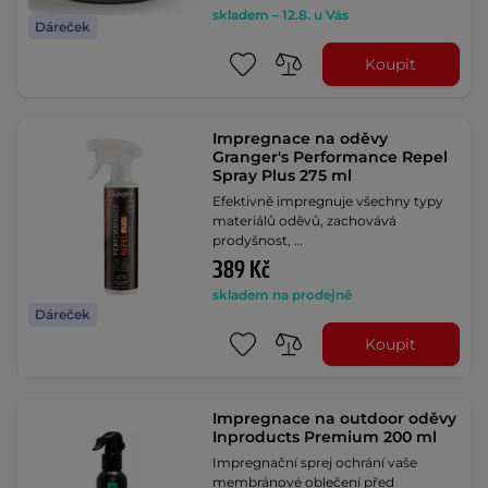
skladem – 12.8. u Vás
Dáreček
Koupit
Impregnace na oděvy
Granger's Performance Repel
Spray Plus 275 ml
Efektivně impregnuje všechny typy
materiálů oděvů, zachovává
prodyšnost, …
389 Kč
skladem na prodejně
Dáreček
Koupit
Impregnace na outdoor oděvy
Inproducts Premium 200 ml
Impregnační sprej ochrání vaše
membránové oblečení před