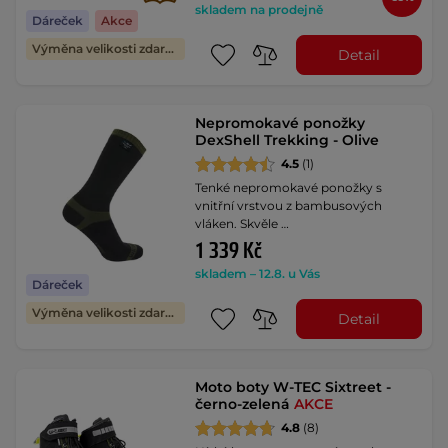
skladem na prodejně
Dáreček
Akce
Výměna velikosti zdarma
Detail
Nepromokavé ponožky
DexShell Trekking - Olive
4.5
(1)
Tenké nepromokavé ponožky s
vnitřní vrstvou z bambusových
vláken. Skvěle …
1 339 Kč
skladem – 12.8. u Vás
Dáreček
Výměna velikosti zdarma
Detail
Moto boty W-TEC Sixtreet -
černo-zelená
AKCE
4.8
(8)