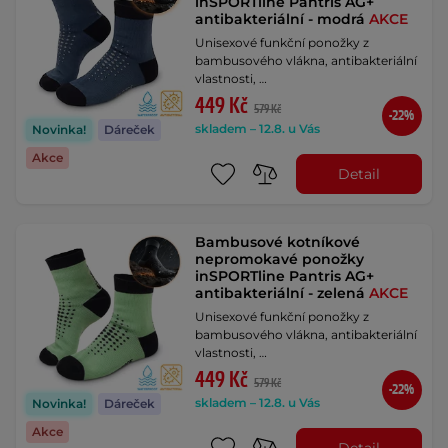
inSPORTline Pantris AG+
antibakteriální - modrá
AKCE
Unisexové funkční ponožky z
bambusového vlákna, antibakteriální
vlastnosti, …
449 Kč
579 Kč
-22%
skladem – 12.8. u Vás
Novinka!
Dáreček
Akce
Detail
Bambusové kotníkové
nepromokavé ponožky
inSPORTline Pantris AG+
antibakteriální - zelená
AKCE
Unisexové funkční ponožky z
bambusového vlákna, antibakteriální
vlastnosti, …
449 Kč
579 Kč
-22%
skladem – 12.8. u Vás
Novinka!
Dáreček
Akce
Detail