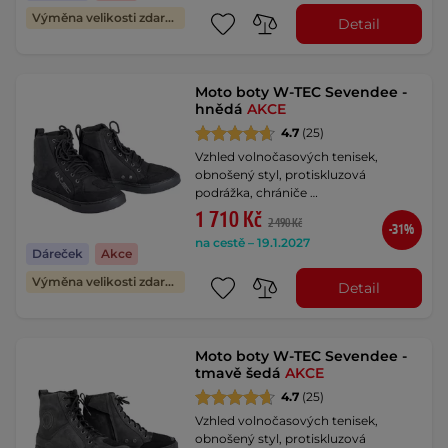
Výměna velikosti zdarma
Detail
Moto boty W-TEC Sevendee -
hnědá
AKCE
4.7
(25)
Vzhled volnočasových tenisek,
obnošený styl, protiskluzová
podrážka, chrániče …
1 710 Kč
2 490 Kč
-31%
na cestě – 19.1.2027
Dáreček
Akce
Výměna velikosti zdarma
Detail
Moto boty W-TEC Sevendee -
tmavě šedá
AKCE
4.7
(25)
Vzhled volnočasových tenisek,
obnošený styl, protiskluzová