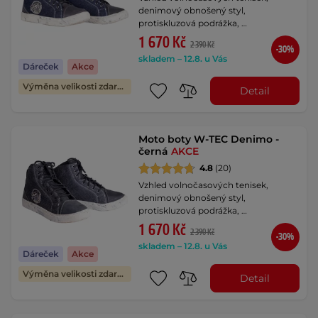
denimový obnošený styl,
protiskluzová podrážka, …
1 670 Kč
2 390 Kč
-30%
skladem – 12.8. u Vás
Dáreček
Akce
Výměna velikosti zdarma
Detail
Moto boty W-TEC Denimo -
černá
AKCE
4.8
(20)
Vzhled volnočasových tenisek,
denimový obnošený styl,
protiskluzová podrážka, …
1 670 Kč
2 390 Kč
-30%
skladem – 12.8. u Vás
Dáreček
Akce
Výměna velikosti zdarma
Detail