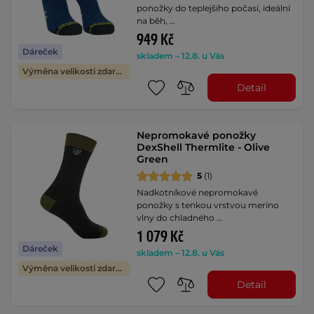
ponožky do teplejšího počasí, ideální
na běh, …
949 Kč
Dáreček
skladem – 12.8. u Vás
Výměna velikosti zdarma
Detail
Nepromokavé ponožky
DexShell Thermlite - Olive
Green
5
(1)
Nadkotníkové nepromokavé
ponožky s tenkou vrstvou merino
vlny do chladného …
1 079 Kč
Dáreček
skladem – 12.8. u Vás
Výměna velikosti zdarma
Detail