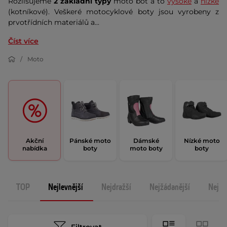
Rozlišujeme
2 základní typy
moto bot a to
vysoké
a
nízké
(kotníkové). Veškeré motocyklové boty jsou vyrobeny z
prvotřídních materiálů a...
Číst více
Moto
Akční
Pánské moto
Dámské
Nízké moto
nabídka
boty
moto boty
boty
TOP
Nejlevnější
Nejdražší
Nejžádanější
Nejno
Filtrovat