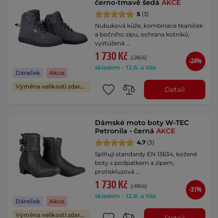
černo-tmavě šedá
AKCE
5
(3)
Nubuková kůže, kombinace tkaniček
a bočního zipu, ochrana kotníků,
vyztužená …
1 730 Kč
2 290 Kč
-24%
skladem – 12.8. u Vás
Dáreček
Akce
Výměna velikosti zdarma
Detail
Dámské moto boty W-TEC
Petronila - černá
AKCE
4.7
(3)
Splňují standardy EN 13634, kožené
boty s podpatkem a zipem,
protiskluzová …
1 730 Kč
2 490 Kč
-31%
skladem – 12.8. u Vás
Dáreček
Akce
Výměna velikosti zdarma
Detail