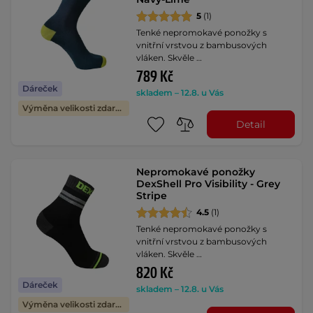
5
(1)
Tenké nepromokavé ponožky s
vnitřní vrstvou z bambusových
vláken. Skvěle …
789 Kč
Dáreček
skladem – 12.8. u Vás
Výměna velikosti zdarma
Detail
Nepromokavé ponožky
DexShell Pro Visibility - Grey
Stripe
4.5
(1)
Tenké nepromokavé ponožky s
vnitřní vrstvou z bambusových
vláken. Skvěle …
820 Kč
Dáreček
skladem – 12.8. u Vás
Výměna velikosti zdarma