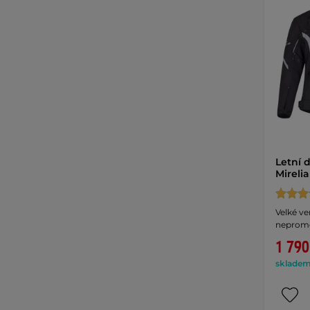
Letní
Mireli
Velké ve
nepromo
1 790
skladem 