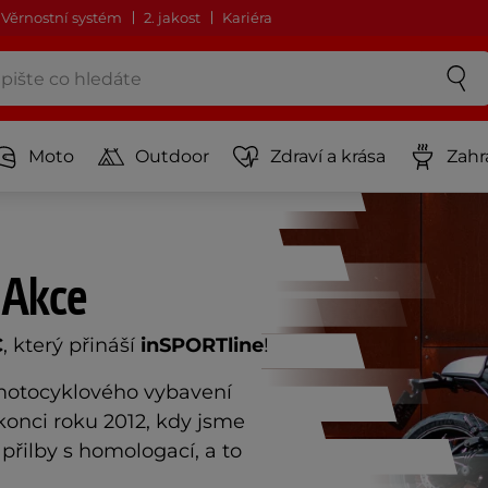
Věrnostní systém
2. jakost
Kariéra
Moto
Outdoor
Zdraví a krása
Zahr
 Akce
C
, který přináší
inSPORTline
!
motocyklového vybavení
 konci roku 2012, kdy jsme
 přilby s homologací, a to