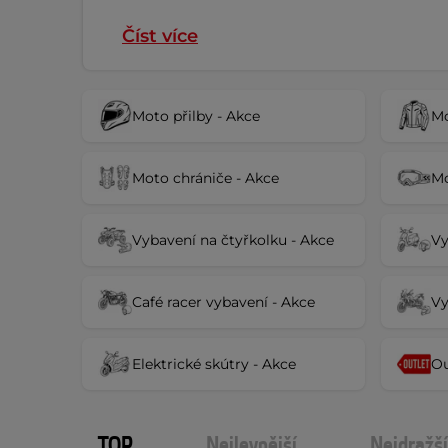
Číst více
Moto přilby - Akce
Mo
Moto chrániče - Akce
Mo
Vybavení na čtyřkolku - Akce
Vy
Café racer vybavení - Akce
Vy
Elektrické skútry - Akce
Ou
TOP
Nejlevnější
Nejdražší