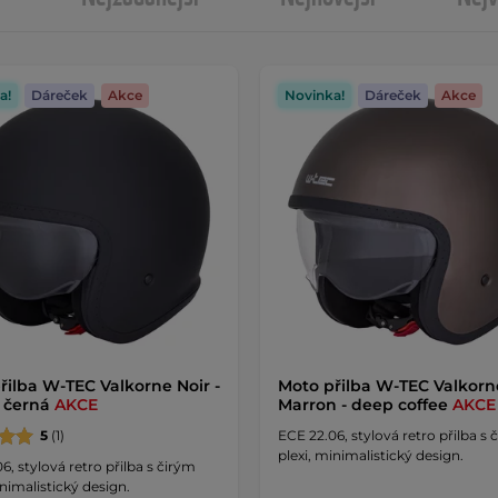
a!
Dáreček
Akce
Novinka!
Dáreček
Akce
řilba W-TEC Valkorne Noir -
Moto přilba W-TEC Valkorn
 černá
AKCE
Marron - deep coffee
AKCE
5
(1)
ECE 22.06, stylová retro přilba s 
plexi, minimalistický design.
6, stylová retro přilba s čirým
inimalistický design.