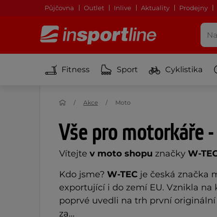
Půjčovna
Outlet
Inlive
Aktuality
Prodejny
Fitness
Sport
Cyklistika
Akce
Moto
Vše pro motorkáře -
Vítejte
v moto shopu
značky
W-TE
Kdo jsme?
W
-TEC
je česká značka 
exportující i do zemí EU. Vznikla na
poprvé uvedli na trh první originální
za...