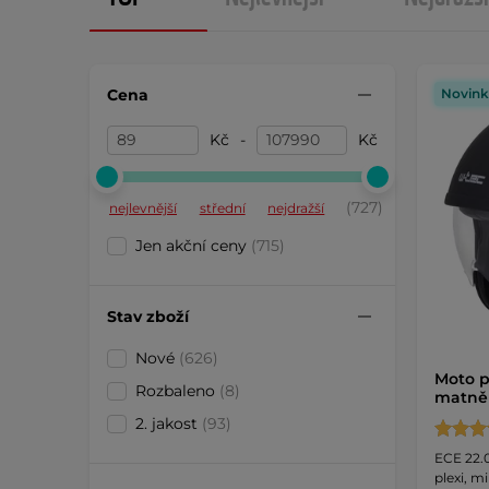
Cena
Novink
Kč
-
Kč
(727)
nejlevnější
střední
nejdražší
Jen akční ceny
(715)
Stav zboží
Nové
(626)
Moto p
Rozbaleno
(8)
matně
2. jakost
(93)
ECE 22.0
plexi, m