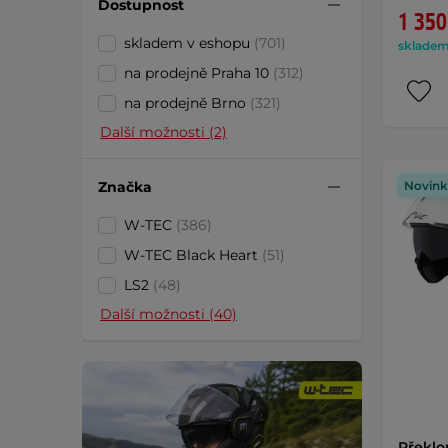
Dostupnost
1 350
skladem v eshopu
(701)
skladem 
na prodejně Praha 10
(312)
na prodejně Brno
(321)
Další možnosti (2)
Značka
Novink
W-TEC
(386)
W-TEC Black Heart
(51)
LS2
(48)
Další možnosti (40)
Překlo