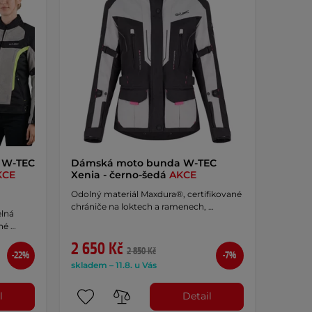
 W-TEC
Dámská moto bunda W-TEC
KCE
Xenia - černo-šedá
AKCE
Odolný materiál Maxdura®, certifikované
chrániče na loktech a ramenech, …
elná
né …
2 650 Kč
2 850 Kč
-22%
-7%
skladem – 11.8. u Vás
l
Detail