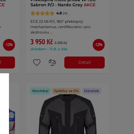
CE
Sabron P/J - Nardo Grey
AKCE
4.8
(4)
ECE 22.06 P/J, 180° překlopný
o
mechanismus, certifikováno i pro
skútrovou …
3 950 Kč
4 490 Kč
-12%
-12%
skladem – 11.8. u Vás
l
Detail
Novinka!
Splátky za 0%
Dáreček