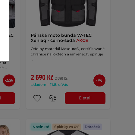
 W-TEC
Pánská moto bunda W-TEC
ená
Xeniaq - černo-šedá
AKCE
Odolný materiál Maxdura®, certifikované
chrániče na loktech a ramenech, splňuje
…
elná
né …
2 690 Kč
2 890 Kč
-22%
-7%
skladem – 11.8. u Vás
l
Detail
Novinka!
Splátky za 0%
Dáreček