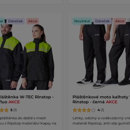
a!
Dáreček
Akce
Novinka!
Dáreček
Akce
láštěnka W-TEC Rinstop -
Pláštěnkové moto kalhoty
fluo
AKCE
Rinstop - černá
AKCE
5
(1)
4
(1)
 pláštěnka do deště s mesh
Lehký, odolný a voděvzdorný vně
ou z Ripstop materiálu! Kapsy na
materiál Ripstop, anti-slip gumič