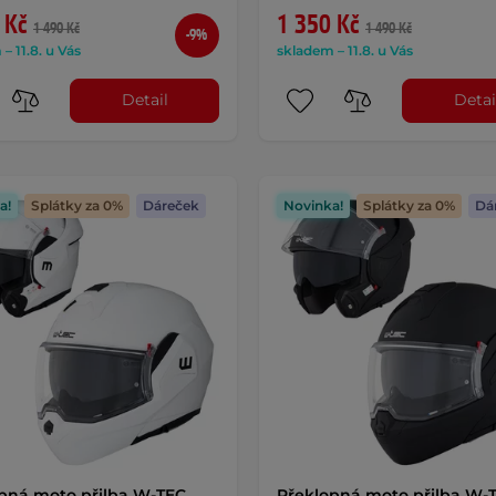
 Kč
1 350 Kč
1 490 Kč
1 490 Kč
-9%
– 11.8. u Vás
skladem – 11.8. u Vás
Detail
Detai
a!
Splátky za 0%
Dáreček
Novinka!
Splátky za 0%
Dá
pná moto přilba W-TEC
Překlopná moto přilba W-