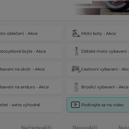
to oblečení - Akce
Moto boty - Akce
tocyklové brýle - Akce
Dětské moto vybavení 
bavení na skútr - Akce
Cestovní vybavení - Ak
bavení na enduro - Akce
Brodící vybavení - Akce
tlet - extra výhodně
Podívejte se na video
Nejžádanější
Nejnovější
Nejv