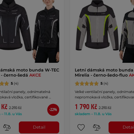
 dámská moto bunda W-TEC
Letní dámská moto bunda
a - černo-šedá
AKCE
Mirelia - černo-šedo-fluo
A
5
(4)
5
(4)
ntilační panely, odnímatelná
Velké ventilační panely, odnímat
kavá vložka, certifikované …
nepromokavá vložka, certifikova
 Kč
1 790 Kč
2 290 Kč
2 290 Kč
-22%
– 11.8. u Vás
skladem – 11.8. u Vás
Detail
Detai