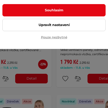
Souhlasím
Upravit nastavení
 pánská moto bunda W-TEC
Letní pánská moto bunda
o - černo-šedá
AKCE
Mirelio - šedo-modro-červ
AKCE
Pouze nezbytné
5
(8)
5
(8)
ntilační panely, odnímatelná
Velké ventilační panely, odnímat
kavá vložka, certifikované …
nepromokavá vložka, certifikova
 Kč
1 790 Kč
2 290 Kč
2 290 Kč
-22%
– 11.8. u Vás
skladem – 11.8. u Vás
Detail
Detai
a!
Dáreček
Akce
Novinka!
Dáreček
Akce