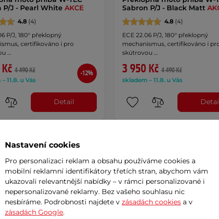
 P/J - Pearl White
AKCE
Sabron P/J - Black Matt
AK
4.8
(4)
4.8
(4)
6 P/J, 180° překlopný
ECE 22.06 P/J, 180° překlopný
smus, certifikováno i pro
mechanismus, certifikováno i pr
ou …
skútrovou …
 Kč
3 950 Kč
4 490 Kč
4 490 Kč
-12%
– 11.8. u Vás
skladem – 11.8. u Vás
Detail
Detai
Nastavení cookies
a!
Dáreček
Akce
Novinka!
Dáreček
Akce
Pro personalizaci reklam a obsahu používáme cookies a
mobilní reklamní identifikátory třetích stran, abychom vám
ukazovali relevantnější nabídky – v rámci personalizované i
nepersonalizované reklamy. Bez vašeho souhlasu nic
nesbíráme. Podrobnosti najdete v
zásadách cookies
a v
zásadách Google
.