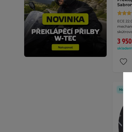
Sabron
ECE 22.0
mechani
skútrov
3 950
skladem 
Novink