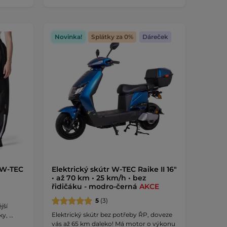
Novinka!
Splátky za 0%
Dáreček
 W-TEC
Elektrický skútr W-TEC Raike II 16"
• až 70 km • 25 km/h • bez
řidičáku - modro-černá
AKCE
5
(3)
jší
Elektrický skútr bez potřeby ŘP, doveze
ky, …
vás až 65 km daleko! Má motor o výkonu