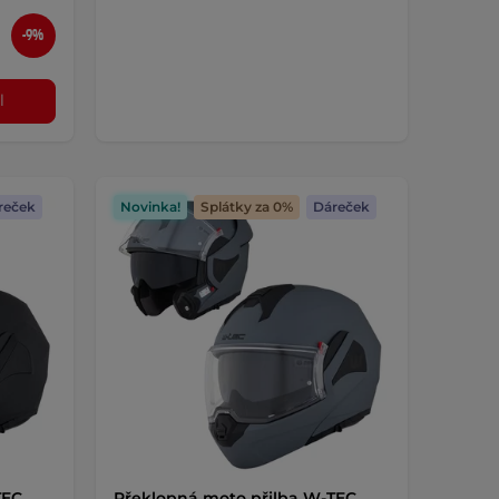
-9%
l
reček
Novinka!
Splátky za 0%
Dáreček
TEC
Překlopná moto přilba W-TEC