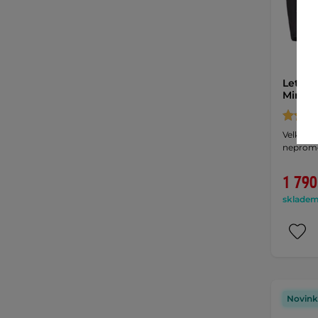
Letní
Mireli
Velké ve
nepromo
1 790
skladem 
Novink