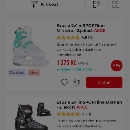
Filtrovat
Brusle 2v1 inSPORTline
Mintero - 2.jakost
AKCE
4.9
(19)
Brusle na léto i na zimu! Nastavení
velikosti jedním tlačítkem,
kombinované …
1 275 Kč
1 490 Kč
-14%
skladem – 11.8. u Vás
Dáreček
Akce
Detail
Brusle 2v1 inSPORTline Dornan
- 2.jakost
AKCE
5
(20)
Brusle na léto i na zimu! Nastavení
velikosti jedním tlačítkem,