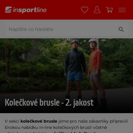
Kolečkové brusle - 2. jakost
V sekci
kolečkové brusle
jsme pro naše zákazníky připravili
širokou nabídku in-line kolečkových bruslí včetně