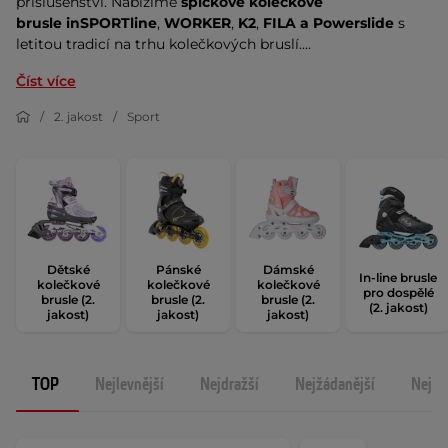
příslušenství. Nabízíme
špičkové kolečkové
brusle
inSPORTline
,
WORKER
,
K2
,
FILA
a Powerslide
s
letitou tradicí na trhu kolečkových bruslí....
Číst více
2. jakost
Sport
Dětské
Pánské
Dámské
In-line brusle
kolečkové
kolečkové
kolečkové
pro dospělé
brusle (2.
brusle (2.
brusle (2.
(2. jakost)
jakost)
jakost)
jakost)
TOP
Nejlevnější
Nejdražší
Nejžádanější
Nejno