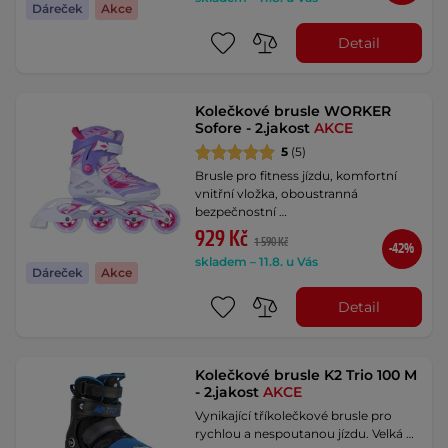
Dáreček
Akce
Detail
Kolečkové brusle WORKER
Sofore - 2.jakost
AKCE
5
(5)
Brusle pro fitness jízdu, komfortní
vnitřní vložka, oboustranná
bezpečnostní …
929 Kč
1 590 Kč
-42%
skladem – 11.8. u Vás
Dáreček
Akce
Detail
Kolečkové brusle K2 Trio 100 M
- 2.jakost
AKCE
Vynikající tříkolečkové brusle pro
rychlou a nespoutanou jízdu. Velká …