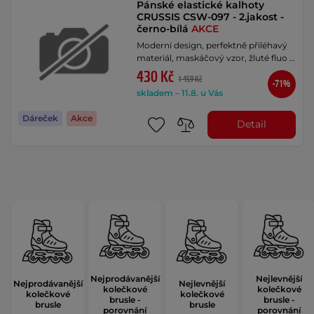
Pánské elastické kalhoty
CRUSSIS CSW-097 - 2.jakost -
černo-bílá
AKCE
Moderní design, perfektně přiléhavý
materiál, maskáčový vzor, žluté fluo …
430 Kč
1 459 Kč
-71%
skladem – 11.8. u Vás
Dáreček
Akce
Detail
Nejprodávanější
Nejlevnější
Nejprodávanější
Nejlevnější
kolečkové
kolečkové
kolečkové
kolečkové
brusle -
brusle -
brusle
brusle
porovnání
porovnání