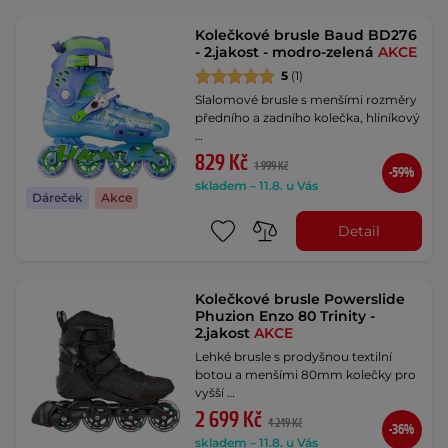
Kolečkové brusle Baud BD276
- 2.jakost - modro-zelená
AKCE
5
(1)
Slalomové brusle s menšími rozměry
předního a zadního kolečka, hliníkový
…
829 Kč
1 999 Kč
-59%
skladem – 11.8. u Vás
Dáreček
Akce
Detail
Kolečkové brusle Powerslide
Phuzion Enzo 80 Trinity -
2.jakost
AKCE
Lehké brusle s prodyšnou textilní
botou a menšími 80mm kolečky pro
vyšší …
2 699 Kč
4 249 Kč
-36%
skladem – 11.8. u Vás