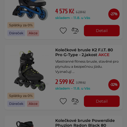
4 575 Kč
6 239 Kč
-27%
skladem – 11.8. u Vás
Splátky za 0%
Detail
Dáreček
Akce
Kolečkové brusle K2 F.I.T. 80
Pro G-Type - 2.jakost
AKCE
Všestranné fitness brusle, stavěné pro
plynulou a bezpečnou jízdu.
Vyznačují …
2 599 Kč
3 799 Kč
-32%
skladem – 11.8. u Vás
Splátky za 0%
Detail
Dáreček
Akce
Kolečkové brusle Powerslide
Phuzion Radon Black 80