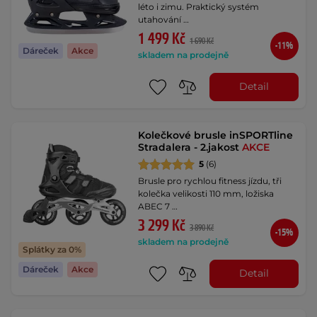
léto i zimu. Praktický systém
utahování …
1 499 Kč
1 690 Kč
-11%
Dáreček
Akce
skladem na prodejně
Detail
Kolečkové brusle inSPORTline
Stradalera - 2.jakost
AKCE
5
(6)
Brusle pro rychlou fitness jízdu, tři
kolečka velikosti 110 mm, ložiska
ABEC 7 …
3 299 Kč
3 890 Kč
-15%
skladem na prodejně
Splátky za 0%
Dáreček
Akce
Detail