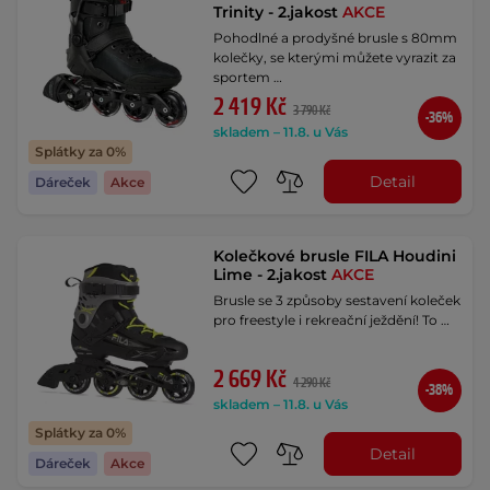
Trinity - 2.jakost
AKCE
Pohodlné a prodyšné brusle s 80mm
kolečky, se kterými můžete vyrazit za
sportem …
2 419 Kč
3 790 Kč
-36%
skladem – 11.8. u Vás
Splátky za 0%
Detail
Dáreček
Akce
Kolečkové brusle FILA Houdini
Lime - 2.jakost
AKCE
Brusle se 3 způsoby sestavení koleček
pro freestyle i rekreační ježdění! To …
2 669 Kč
4 290 Kč
-38%
skladem – 11.8. u Vás
Splátky za 0%
Detail
Dáreček
Akce