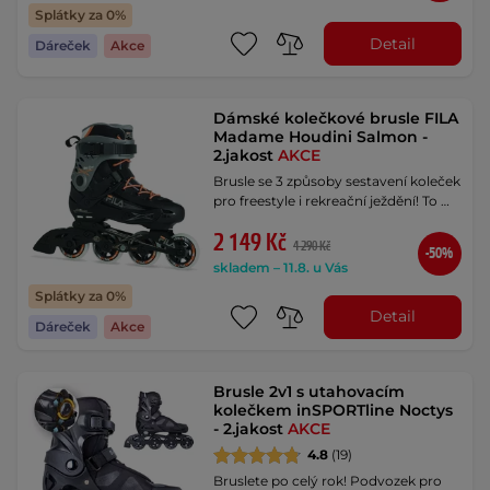
Splátky za 0%
Detail
Dáreček
Akce
Dámské kolečkové brusle FILA
Madame Houdini Salmon -
2.jakost
AKCE
Brusle se 3 způsoby sestavení koleček
pro freestyle i rekreační ježdění! To …
2 149 Kč
4 290 Kč
-50%
skladem – 11.8. u Vás
Splátky za 0%
Detail
Dáreček
Akce
Brusle 2v1 s utahovacím
kolečkem inSPORTline Noctys
- 2.jakost
AKCE
4.8
(19)
Bruslete po celý rok! Podvozek pro