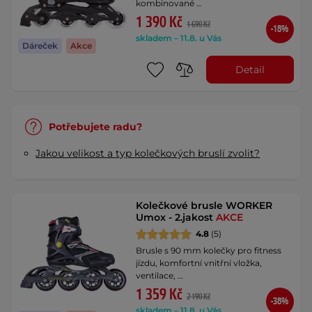
kombinované …
1 390 Kč
1 690 Kč
-18%
skladem – 11.8. u Vás
Dáreček
Akce
Detail
Potřebujete radu?
Jakou velikost a typ kolečkových bruslí zvolit?
Kolečkové brusle WORKER
Umox - 2.jakost
AKCE
4.8
(5)
Brusle s 90 mm kolečky pro fitness
jízdu, komfortní vnitřní vložka,
ventilace, …
1 359 Kč
2 190 Kč
-38%
skladem – 11.8. u Vás