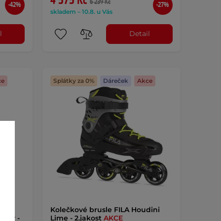
4 575 Kč
6 239 Kč
-42%
-27%
skladem – 10.8. u Vás
l
Detail
ce
Splátky za 0%
Dáreček
Akce
de
Kolečkové brusle FILA Houdini
nity -
Lime - 2.jakost
AKCE