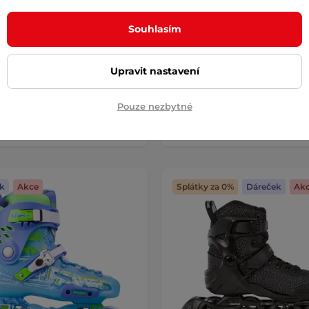
2.jakost
AKCE
né fitness brusle, stavěné pro
Pohodlné a prodyšné brusle s 
 a bezpečnou jízdu. Vyznačují …
Souhlasím
kolečky, se kterými můžete vyrazi
sportem …
 Kč
2 419 Kč
Upravit nastavení
3 799 Kč
3 790 Kč
-32%
– 10.8. u Vás
skladem – 10.8. u Vás
Pouze nezbytné
Detail
Detai
k
Akce
Splátky za 0%
Dáreček
Ak