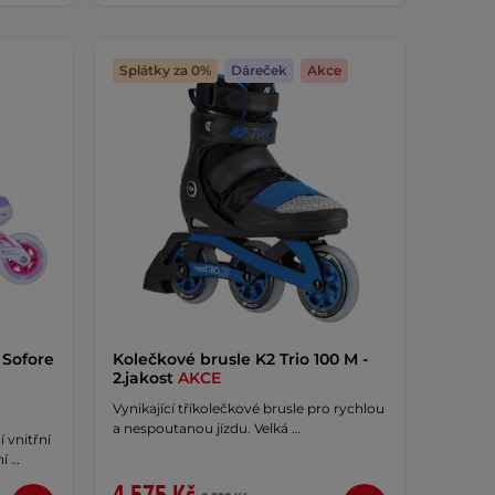
Splátky za 0%
Dáreček
Akce
Sofore
Kolečkové brusle K2 Trio 100 M -
2.jakost
AKCE
Vynikající tříkolečkové brusle pro rychlou
a nespoutanou jízdu. Velká …
í vnitřní
í …