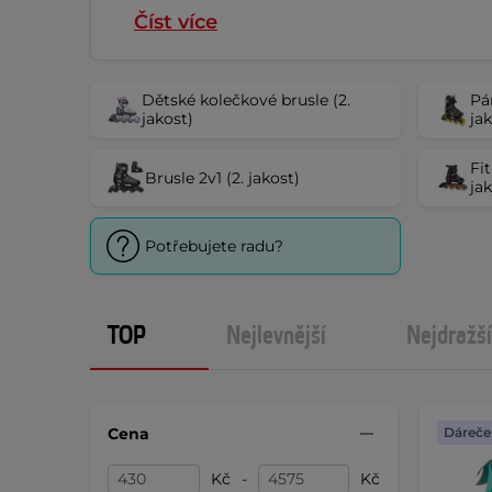
Číst více
Dětské kolečkové brusle (2.
Pá
jakost)
ja
Fi
Brusle 2v1 (2. jakost)
ja
Potřebujete radu?
TOP
Nejlevnější
Nejdražší
Cena
Dáreče
Kč
-
Kč