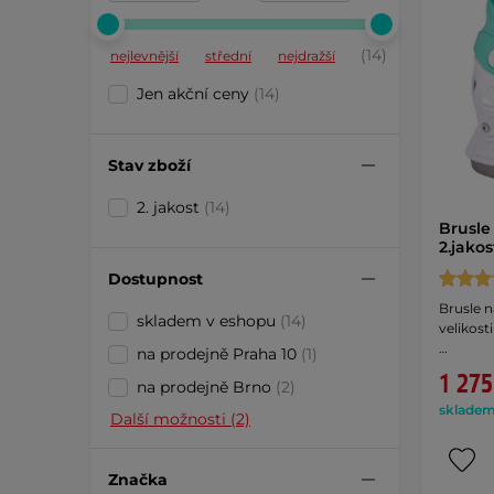
(14)
nejlevnější
střední
nejdražší
Jen akční ceny
(14)
Stav zboží
2. jakost
(14)
Brusle
2.jako
Dostupnost
Brusle n
skladem v eshopu
(14)
velikos
…
na prodejně Praha 10
(1)
1 275
na prodejně Brno
(2)
skladem 
Další možnosti (2)
Značka