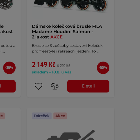
de
Dámské kolečkové brusle FILA
jakost
Madame Houdini Salmon -
2.jakost
AKCE
í botou a
Brusle se 3 způsoby sestavení koleček
í …
pro freestyle i rekreační ježdění! To …
2 149 Kč
4 290 Kč
-36%
-50%
skladem – 10.8. u Vás
l
Detail
ce
Dáreček
Akce