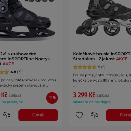
 2v1 s utahovacím
Kolečkové brusle inSPORTl
em inSPORTline Noctys -
Stradalera - 2.jakost
AKCE
st
AKCE
5
(6)
4.8
(19)
Brusle pro rychlou fitness jízdu, tř
 po celý rok! Podvozek pro léto i
kolečka velikosti 110 mm, ložiska
raktický systém utahování …
…
 Kč
3 299 Kč
1 690 Kč
3 890 Kč
-11%
 na prodejně
skladem na prodejně
Detail
Detai