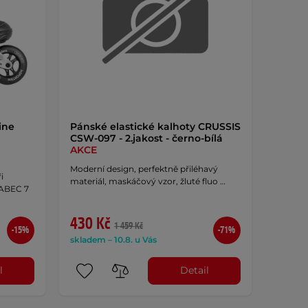
ine
Pánské elastické kalhoty CRUSSIS
CSW-097 - 2.jakost - černo-bílá
AKCE
Moderní design, perfektně přiléhavý
i
materiál, maskáčový vzor, žluté fluo …
 ABEC 7
430 Kč
1 459 Kč
-15%
-71%
skladem – 10.8. u Vás
l
Detail