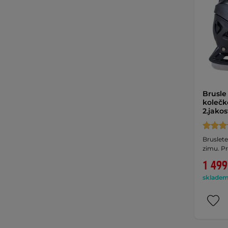
Brusle
kolečk
2.jako
Bruslete
zimu. P
1 499
skladem