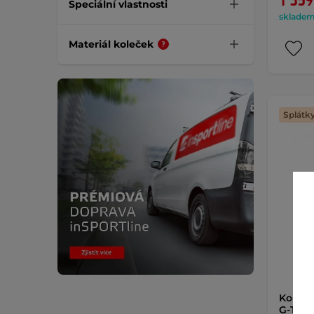
1 359
Speciální vlastnosti
skladem 
Materiál koleček
Splátk
Kolečko
G-Type