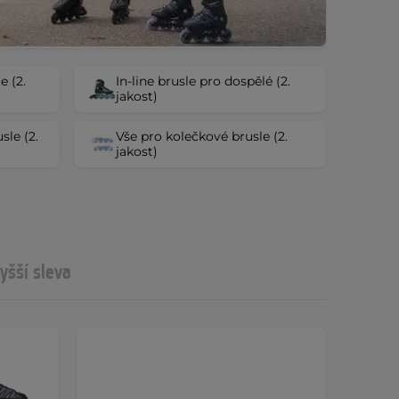
 (2.
In-line brusle pro dospělé (2.
jakost)
sle (2.
Vše pro kolečkové brusle (2.
jakost)
yšší sleva