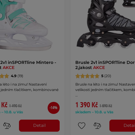
 2v1 inSPORTline Mintero -
Brusle 2v1 inSPORTline Dor
st
AKCE
2.jakost
AKCE
4.9
(19)
5
(20)
a léto i na zimu! Nastavení
Brusle na léto i na zimu! Nastave
ti jedním tlačítkem, kombinované
velikosti jedním tlačítkem, kom
…
 Kč
1 390 Kč
1 490 Kč
1 690 Kč
-14%
– 10.8. u Vás
skladem – 10.8. u Vás
Detail
Detai