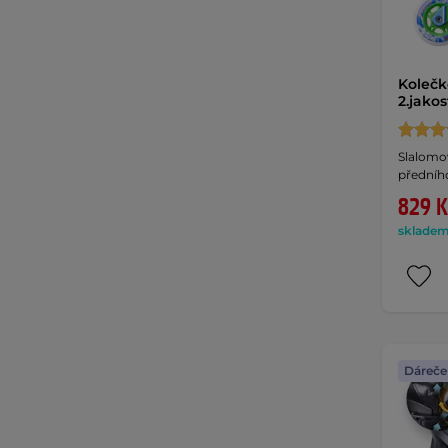
Kolečk
2.jako
Slalomo
předního
829 K
skladem 
Dáreče