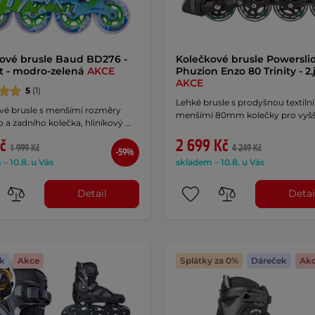
ové brusle Baud BD276 -
Kolečkové brusle Powersli
st - modro-zelená
AKCE
Phuzion Enzo 80 Trinity - 2.
AKCE
5
(1)
Lehké brusle s prodyšnou textiln
vé brusle s menšími rozměry
menšími 80mm kolečky pro vyšš
 a zadního kolečka, hliníkový …
č
2 699 Kč
1 999 Kč
4 249 Kč
-59%
– 10.8. u Vás
skladem – 10.8. u Vás
Detail
Detai
k
Akce
Splátky za 0%
Dáreček
Ak