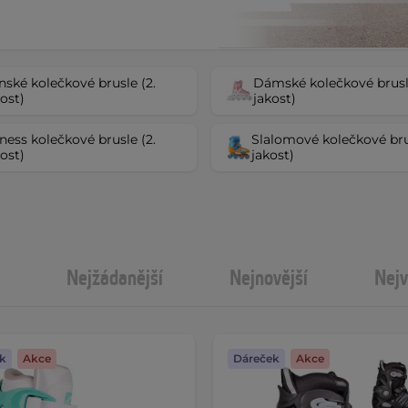
nské kolečkové brusle (2.
Dámské kolečkové brusle
kost)
jakost)
tness kolečkové brusle (2.
Slalomové kolečkové bru
kost)
jakost)
Nejžádanější
Nejnovější
Nejv
k
Akce
Dáreček
Akce