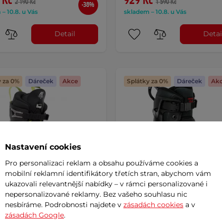
 Kč
929 Kč
2 190 Kč
1 590 Kč
-38%
– 10.8. u Vás
skladem – 10.8. u Vás
Detail
Detai
y za 0%
Dáreček
Akce
Splátky za 0%
Dáreček
Ak
Nastavení cookies
Pro personalizaci reklam a obsahu používáme cookies a
mobilní reklamní identifikátory třetích stran, abychom vám
ukazovali relevantnější nabídky – v rámci personalizované i
nepersonalizované reklamy. Bez vašeho souhlasu nic
nesbíráme. Podrobnosti najdete v
zásadách cookies
a v
vé brusle K2 F.I.T. 80 Pro
Kolečkové brusle Powersli
zásadách Google
.
 - 2.jakost
AKCE
Phuzion Radon Black 80 Tri