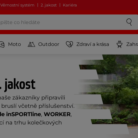
Věrnostní systém
2. jakost
Kariéra
Moto
Outdoor
Zdraví a krása
Zahr
. jakost
aše zákazníky připravili
bruslí včetně příslušenství.
le
inSPORTline
,
WORKER
,
dicí na trhu kolečkových