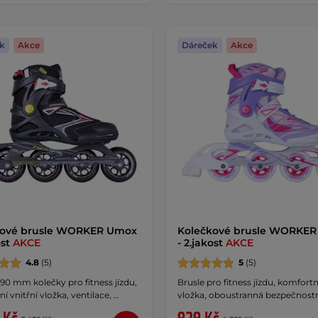
k
Akce
Dáreček
Akce
kové brusle WORKER Umox
Kolečkové brusle WORKER 
ost
AKCE
- 2.jakost
AKCE
4.8
(5)
5
(5)
 90 mm kolečky pro fitness jízdu,
Brusle pro fitness jízdu, komfortn
í vnitřní vložka, ventilace, …
vložka, oboustranná bezpečnostn