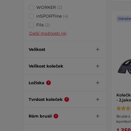
WORKER
(2)
inSPORTline
(4)
Dáreče
Fila
(2)
Další možnosti (4)
Velikost
Velikost koleček
Ložiska
Koleč
Tvrdost koleček
- 2.jak
Rám bruslí
Brusle s
komfortn