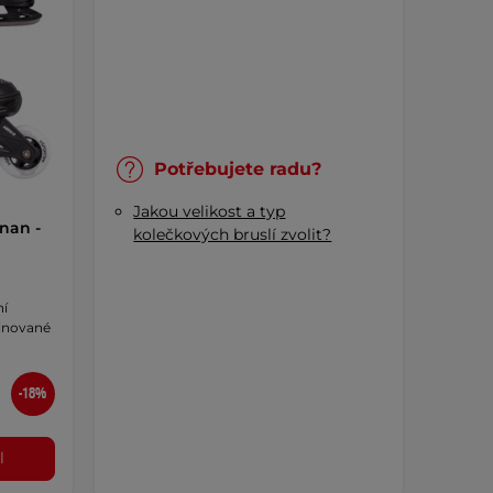
Potřebujete radu?
Jakou velikost a typ
nan -
kolečkových bruslí zvolit?
ní
binované
-18%
l