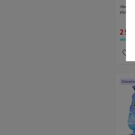
Všestran
plynulou
2 599
skladem 
Dáreče