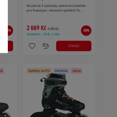
Brusle se 3 způsoby sestavení koleček
80mm
pro freestyle i rekreační ježdění! To …
t za
2 669 Kč
4 290 Kč
-36%
-38%
skladem – 10.8. u Vás
l
Detail
ce
Splátky za 0%
Dáreček
Akce