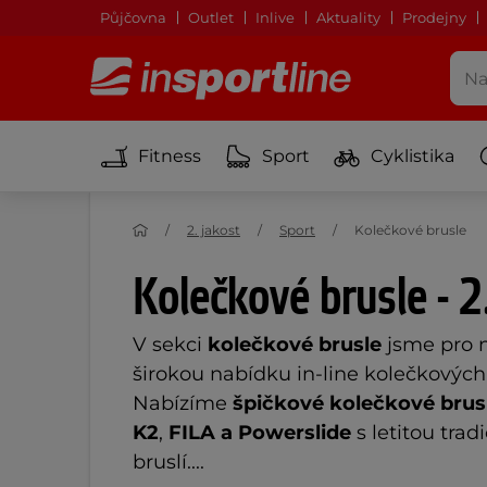
Půjčovna
Outlet
Inlive
Aktuality
Prodejny
Fitness
Sport
Cyklistika
2. jakost
Sport
Kolečkové brusle
Kolečkové brusle - 2
V sekci
kolečkové brusle
jsme pro n
širokou nabídku in-line kolečkových 
Nabízíme
špičkové kolečkové brus
K2
,
FILA
a Powerslide
s letitou tra
bruslí....