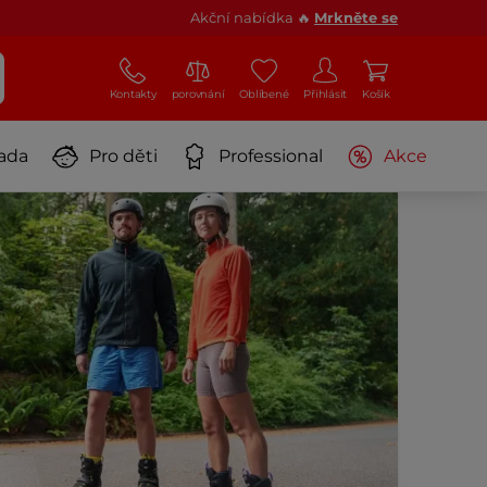
Akční nabídka 🔥
Mrkněte se
Kontakty
porovnání
Oblíbené
Přihlásit
Košík
ada
Pro děti
Professional
Akce