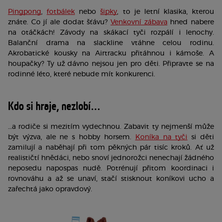
Pingpong
, 
fotbálek
 nebo 
šipky
, to je letní klasika, kterou 
znáte. Co jí ale dodat šťávu? 
Venkovní zábava
 hned nabere 
na otáčkách! Závody na skákací tyči rozpálí i lenochy. 
Balanční drama na slackline vtáhne celou rodinu. 
Akrobatické kousky na Airtracku přitáhnou i kámoše. A 
houpačky? Ty už dávno nejsou jen pro děti. Připravte se na 
rodinné léto, které nebude mít konkurenci. 
Kdo si hraje, nezlobí…
…a rodiče si mezitím vydechnou. Zabavit ty nejmenší může 
být výzva, ale ne s hobby horsem. 
Koníka na tyči
 si děti 
zamilují a naběhají při tom pěkných pár tisíc kroků. Ať už 
realističtí hnědáci, nebo snoví jednorožci nenechají žádného 
neposedu napospas nudě. Potrénují přitom koordinaci i 
rovnováhu a až se unaví, stačí stisknout koníkovi ucho a 
zařechtá jako opravdový.