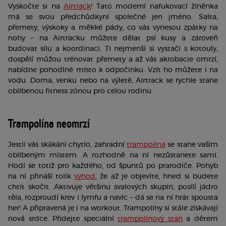
Vyskočte si na 
Airtrack
! Tato moderní nafukovací žíněnka 
má se svou předchůdkyní společné jen jméno. Salta, 
přemety, výskoky a měkké pády, co vás vynesou zpátky na 
nohy 
– na Airtracku můžete dělat psí kusy a zároveň 
budovat sílu a koordinaci. Ti nejmenší si vystačí s kotouly, 
dospělí můžou trénovat přemety a až vás akrobacie omrzí, 
nabídne pohodlné místo k odpočinku. Vzít ho můžete i na 
vodu. Doma, venku nebo na výletě, Airtrack se rychle stane 
oblíbenou fitness zónou pro celou rodinu. 
Trampolína neomrzí
Jestli vás skákání chytlo, zahradní 
trampolína
 se stane vaším 
oblíbeným místem. A rozhodně na ní nezůstanete sami. 
Hodí se totiž pro každého, od špuntů po prarodiče. 
Pohyb 
na ní přináší tolik 
výhod
, že až je objevíte, hned si budete 
chtít skočit
. A
ktivuje většinu svalových skupin, posílí jádro 
těla, rozproudí krev i lymfu a navíc – dá se na ní hrát spousta 
her! A připravená je i na workout. Trampolíny si stále získávají 
nová srdce. Přidejte speciální 
trampolínový stan
 a dětem 