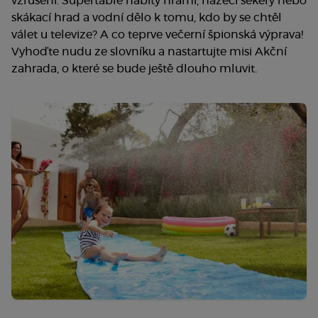
vzrušení. Supertable nabitý hrami, házecí sekery nebo
skákací hrad a vodní dělo k tomu, kdo by se chtěl
válet u televize? A co teprve večerní špionská výprava!
Vyhoďte nudu ze slovníku a nastartujte misi Akční
zahrada, o které se bude ještě dlouho mluvit.