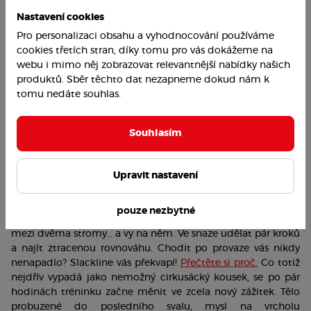
Nastavení cookies
Pro personalizaci obsahu a vyhodnocování používáme
cookies třetích stran, díky tomu pro vás dokážeme na
webu i mimo něj zobrazovat relevantnější nabídky našich
produktů. Sběr těchto dat nezapneme dokud nám k
tomu nedáte souhlas.
Souhlasím
Balanční výzva na slackline
Upravit nastavení
Vykročit ze známé zóny a přijmout výzvu, která vám doslova 
rozklepe nohy – to je 
slacklining
. Tento balanční sport má 
pouze nezbytné
minimální scénu: popruh široký pár centimetrů natažený 
mezi dvěma stromy… a vy na něm. Ve snaze udělat pár kroků 
a najít ztracenou rovnováhu. Chodit po provaze vás nikdy 
nenapadlo? Slackline vás překvapí! 
Přečtěte si proč.
 Co totiž 
nejdřív vypadá jako nemožný cirkusácký kousek, se po pár 
hodinách tréninku začne měnit ve zcela nový zážitek. Tělo 
probuzené do posledního svalu, mysl na vrcholu 