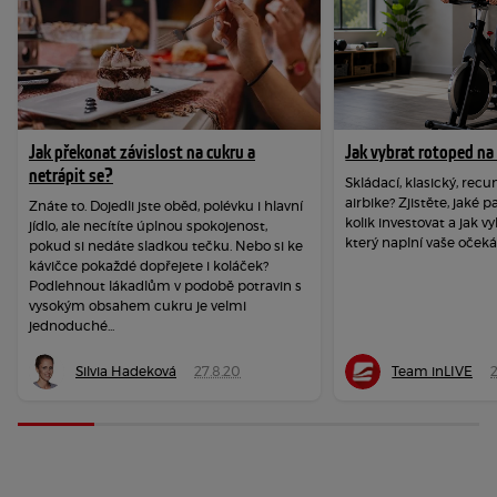
Jak překonat závislost na cukru a
Jak vybrat rotoped n
netrápit se?
Skládací, klasický, re
airbike? Zjistěte, jaké 
Znáte to. Dojedli jste oběd, polévku i hlavní
kolik investovat a jak vy
jídlo, ale necítíte úplnou spokojenost,
který naplní vaše očeká
pokud si nedáte sladkou tečku. Nebo si ke
kávičce pokaždé dopřejete i koláček?
Podlehnout lákadlům v podobě potravin s
vysokým obsahem cukru je velmi
jednoduché...
Silvia Hadeková
27.8.20
Team inLIVE