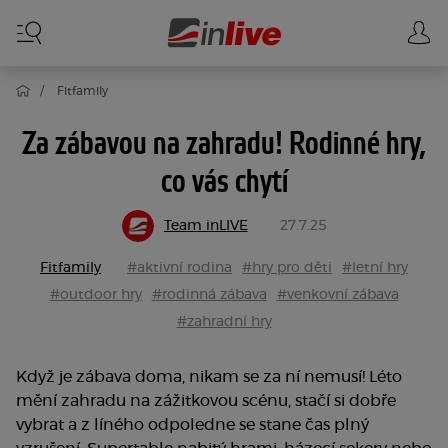
Fitfamily
Za zábavou na zahradu! Rodinné hry,
co vás chytí
Team inLIVE
27.7.25
Fitfamily
#aktivní rodina
#hry pro děti
#letní hry
#outdoor hry
#rodinná zábava
#venkovní zábava
#zahradní hry
Když je zábava doma, nikam se za ní nemusí! Léto
mění zahradu na zážitkovou scénu, stačí si dobře
vybrat a z líného odpoledne se stane čas plný