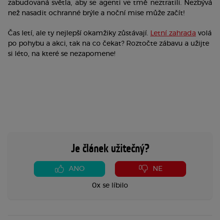
zabudovaná světla, aby se agenti ve tmě neztratili. Nezbývá 
než nasadit ochranné brýle a noční mise může začít! 
Čas letí, ale ty nejlepší okamžiky zůstávají. 
Letní zahrada
 volá 
po pohybu a akci, tak na co čekat? Roztočte zábavu a užijte 
si léto, na které se nezapomene! 
Je článek užitečný?
ANO
NE
0x se líbilo