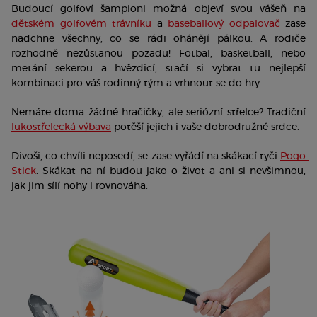
Budoucí golfoví šampioni možná objeví svou vášeň na 
dětském golfovém trávníku
 a 
baseballový odpalovač
 zase 
nadchne všechny, co se rádi ohánějí pálkou. A rodiče 
rozhodně nezůstanou pozadu! Fotbal, basketball, nebo 
metání sekerou a hvězdicí, stačí si vybrat tu nejlepší 
kombinaci pro váš rodinný tým a vrhnout se do hry. 
Nemáte doma žádné hračičky, ale seriózní střelce? Tradiční 
lukostřelecká výbava
 potěší jejich i vaše dobrodružné srdce.
Divoši, co chvíli neposedí, se zase vyřádí na skákací tyči 
Pogo 
Stick
. Skákat na ní budou jako o život a ani si nevšimnou, 
jak jim sílí nohy i rovnováha.  