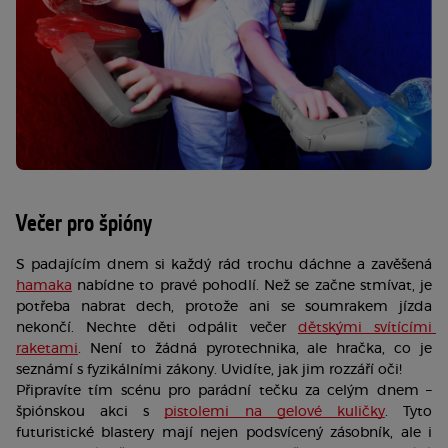
Večer pro špióny
S padajícím dnem si každý rád trochu dáchne a zavěšená 
hamaka
 nabídne to pravé pohodlí. Než se začne stmívat, je 
potřeba nabrat dech, protože ani se soumrakem jízda 
nekončí. Nechte děti odpálit večer 
dětskými svítícími 
raketami
. Není to žádná pyrotechnika, ale hračka, co je 
seznámí s fyzikálními zákony. Uvidíte, jak jim rozzáří oči!
Připravíte tím scénu pro parádní tečku za celým dnem – 
špiónskou akci s 
pistolemi na gelové kuličky
. Tyto 
futuristické blastery mají nejen podsvícený zásobník, ale i 