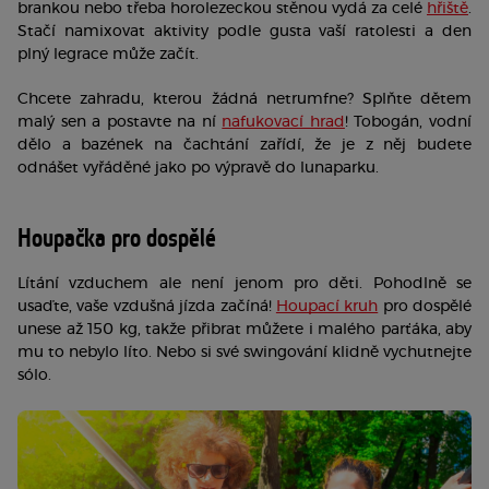
brankou nebo třeba horolezeckou stěnou vydá za celé 
hřiště
. 
Stačí namixovat aktivity podle gusta vaší ratolesti a den 
plný legrace může začít.
Chcete zahradu, kterou žádná netrumfne? Splňte dětem 
malý sen a postavte na ní 
nafukovací hrad
! Tobogán, vodní 
dělo a bazének na čachtání zařídí, že je z něj budete 
odnášet vyřáděné jako po výpravě do lunaparku. 
Houpačka pro dospělé
Lítání vzduchem ale není jenom pro děti. Pohodlně se 
usaďte, vaše vzdušná jízda začíná! 
Houpací kruh
 pro dospělé 
unese až 150 kg, takže přibrat můžete i malého parťáka, aby 
mu to nebylo líto. Nebo si své swingování klidně vychutnejte 
sólo.