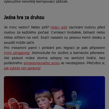
vykouzlíte neotřelý kempovací zážitek.  
Jedna hra za druhou
Je moc vedro? Nebo prší? 
Hrací stůl
 zachrání rodinu před 
nudou za každého počasí. Cvrnkací fotbálek, billiard nebo 
třeba střílení na terč. Stačí nasadit tu pravou herní desku a 
soutěž může začít.
Pro instantní partii i pinkání pro legraci je pak připraven 
mini pingpong
. Jednoduše ho složíte a kamkoliv přeneste. 
Ale pokud máte doma adepty na seriózní hráče, bez 
pořádného 
pingpongového stolu
 se neobejdete. Přečtěte si, 
jak vybrat ten správný!