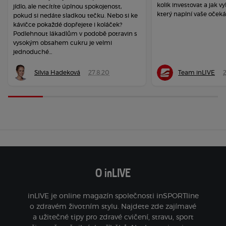
kolik investovat a jak vy
jídlo, ale necítíte úplnou spokojenost,
který naplní vaše očeká
pokud si nedáte sladkou tečku. Nebo si ke
kávičce pokaždé dopřejete i koláček?
Podlehnout lákadlům v podobě potravin s
vysokým obsahem cukru je velmi
jednoduché...
Silvia Hadeková
27.8.20
Team inLIVE
O inLIVE
inLIVE je online magazín společnosti inSPORTline
o zdravém životním stylu. Najdete zde zajímavé
a užitečné tipy pro zdravé cvičení, stravu, sport