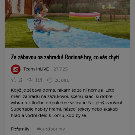
Za zábavou na zahradu! Rodinné hry, co vás chytí
Team inLIVE
27.7.25
0
178
5 min.
Když je zábava doma, nikam se za ní nemusí! Léto
mění zahradu na zážitkovou scénu, stačí si dobře
vybrat a z líného odpoledne se stane čas plný vzrušení.
Supertable nabitý hrami, házecí sekery nebo skákací
hrad a vodní dělo k tomu, kdo by se...
Fitfamily
#outdoor hry