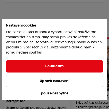
Nastavení cookies
Pro personalizaci obsahu a vyhodnocování používáme
Nejoblíbenější články
cookies třetích stran, díky tomu pro vás dokážeme na
Číst více článků
webu i mimo něj zobrazovat relevantnější nabídky našich
produktů. Sběr těchto dat nezapneme dokud nám k
tomu nedáte souhlas.
Souhlasím
Upravit nastavení
pouze nezbytné
Jak překonat závislost na cukru a
Jak vybrat rotoped n
netrápit se?
Skládací, klasický, re
airbike? Zjistěte, jaké 
Znáte to. Dojedli jste oběd, polévku i hlavní