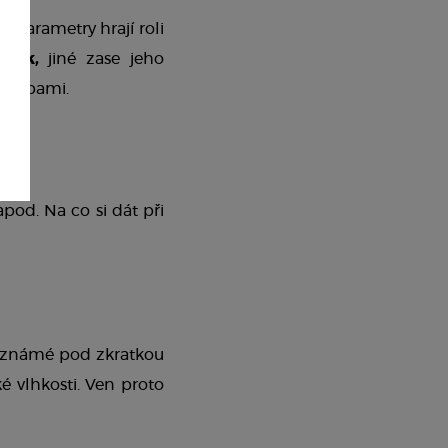
yto parametry hrají roli 
itek,
 jiné zase jeho 
otřebami. 
pod. Na co si dát při 
Interiérové stoly jsou nejčastěji vyrobené ze středně tvrdé dřevovláknité desky, známé pod zkratkou 
é vlhkosti. Ven proto 