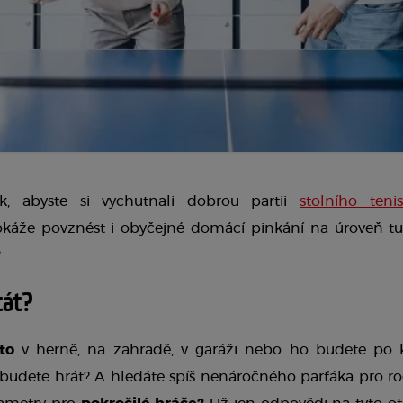
k, abyste si vychutnali dobrou partii 
stolního teni
okáže povznést i obyčejné domácí pinkání na úroveň tur
?
tát?
to
 v herně, na zahradě, v garáži nebo ho budete po 
 budete hrát? A hledáte spíš nenáročného parťáka pro r