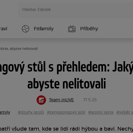
aví
Fitfamily
Příběhy
rat, abyste nelitovali
gový stůl s přehledem: Jaký
abyste nelitovali
Team inLIVE
17.5.25
amily
#druhy stolů
#pingpongový stůl
#stolní tenis
#výběr s
atří všude tam, kde se lidi rádi hýbou a baví. Ne