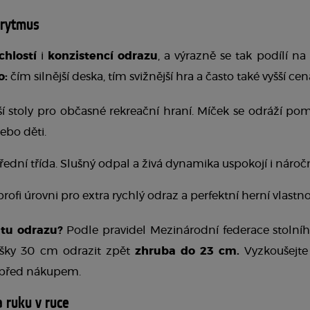
 rytmus 
chlostí 
i
 konzistencí odrazu
o:
 čím silnější deska, tím svižnější hra a často také vyšší cen
ší stoly pro občasné rekreační hraní. Míček se odráží pomal
nebo děti.
třední třída. Slušný odpal a živá dynamika uspokojí i náročn
rofi úrovni pro extra rychlý odraz a perfektní herní vlastnos
itu odrazu?
 Podle pravidel Mezinárodní federace stolního
šky 30 cm odrazit zpět
 zhruba do 23 cm.
 Vyzkoušejte 
ě před nákupem.
 ruku v ruce