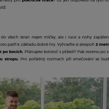
rametry pro 
pokročilé hráče?
 Už jen odpovědi na tyto ot
líž.
u
í do všech stran nejen míčky, ale i ruce a nohy zapálen
oto patří k základu dobré hry. Vyhraďte si alespoň 
2 metr
r po bocích.
 Plánujete kolotoč s přáteli? Pak rezervu po st
u stropu.
 Pro pořádný rozmach při smečování se bud