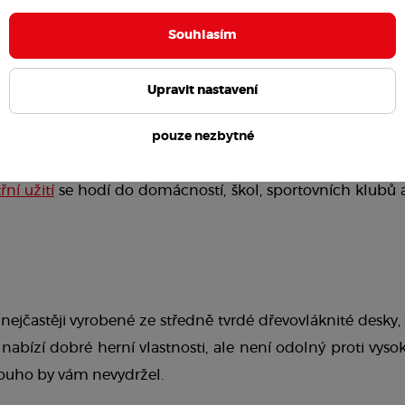
esky, stabilita
 konstrukce nebo 
skladnost a mobilita
, t
Souhlasím
vního pingpongového stolu. Některé ovlivní 
herní záž
e najít správný 
poměr kvality a ceny
 a sladit ho s vašimi p
Upravit nastavení
y: Jak na ně?
pouze nezbytné
řní užití
 se hodí do domácností, škol, sportovních klubů a
nabízí dobré herní vlastnosti, ale není odolný proti vysok
ouho by vám nevydržel. 