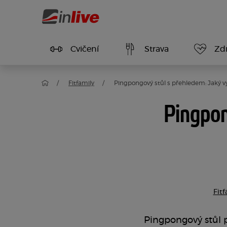
Cvičení
Strava
Zdr
Fitfamily
Pingpongový stůl s přehledem: Jaký vyb
Pingpon
Fitf
Pingpongový stůl p