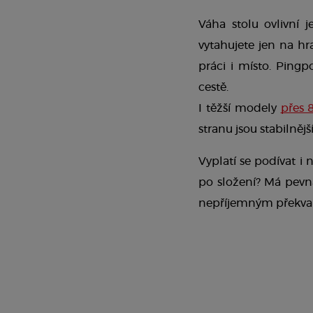
Váha stolu ovlivní j
vytahujete jen na hr
práci i místo. Pingp
cestě.  
I těžší modely 
přes 
stranu jsou stabilnější
Vyplatí se podívat i 
po složení? Má pevn
nepříjemným překva