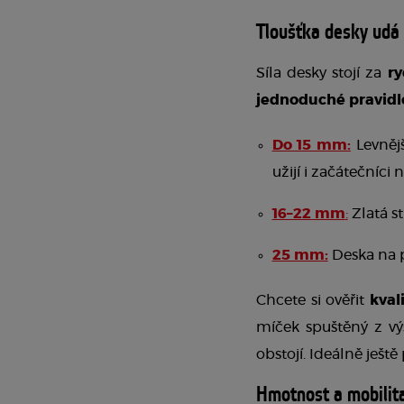
Tloušťka desky udá
Síla desky stojí za 
ry
jednoduché pravidl
Do 15 mm:
Levněj
užijí i začátečníci 
16–22 mm
:
 Zlatá s
25 mm:
 Deska na p
Chcete si ověřit
 kval
míček spuštěný z vý
obstojí. Ideálně ješt
Hmotnost a mobilita