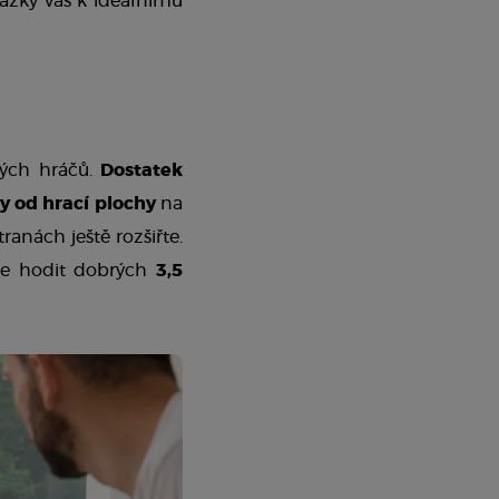
ázky vás k ideálnímu 
ých hráčů. 
Dostatek 
y
od hrací plochy
 na 
ranách ještě rozšiřte. 
e hodit dobrých 
3,5 