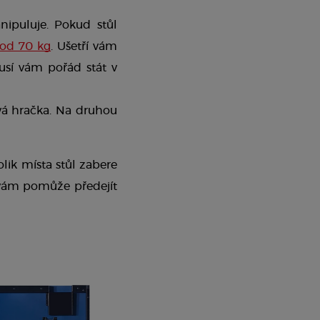
nipuluje. Pokud stůl 
pod 70 kg
. Ušetří vám 
usí vám pořád stát v 
vá hračka. Na druhou 
olik místa stůl zabere 
vám pomůže předejít 