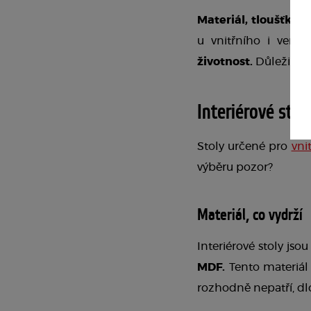
Materiál, tloušťka d
u vnitřního i venko
životnost.
 Důležité j
Interiérové stol
Stoly určené pro 
vnit
výběru pozor?
Materiál, co vydrží
MDF.
 Tento materiál 
rozhodně nepatří, dl