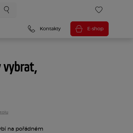
Kontakty
E-shop
 vybrat,
tolu
chybí na pořádném