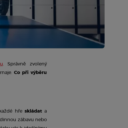
su
. Správně zvolený 
naje. 
Co při výběru 
každé hře 
skládat
 a 
odinnou zábavu nebo 