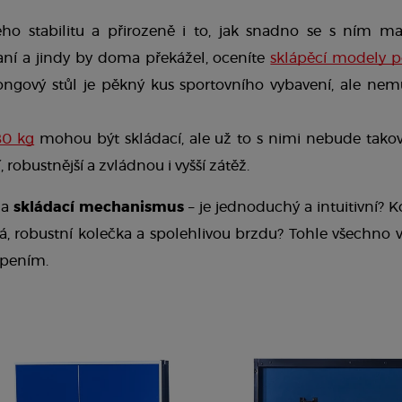
eho stabilitu a přirozeně i to, jak snadno se s ním ma
aní a jindy by doma překážel, oceníte 
sklápěcí modely 
ongový stůl je pěkný kus sportovního vybavení, ale nem
80 kg
 mohou být skládací, ale už to s nimi nebude tako
, robustnější a zvládnou i vyšší zátěž.
na 
skládací mechanismus
 – je jednoduchý a intuitivní? K
á, robustní kolečka a spolehlivou brzdu? Tohle všechno 
pením.