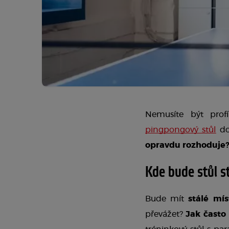
Nemusíte být profí
pingpongový stůl
 d
opravdu rozhoduje
Kde bude stůl s
Bude mít 
stálé mís
převážet? 
Jak často