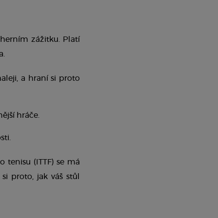
, a výrazně se tak podílí na herním zážitku. Platí 
a.
eji, a hraní si proto 
ější hráče. 
ti. 
 tenisu (ITTF) se má 
si proto, jak váš stůl 