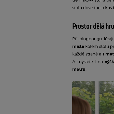
tréninkový stůl s pa
stolu dovedou o kus b
Prostor dělá hr
Při pingpongu létaj
místa
 kolem stolu pr
každé straně a 
1 met
A myslete i na 
výšk
metru.