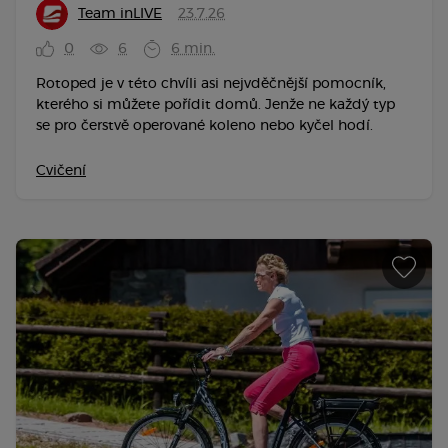
Team inLIVE
23.7.26
0
6
6 min.
Rotoped je v této chvíli asi nejvděčnější pomocník,
kterého si můžete pořídit domů. Jenže ne každý typ
se pro čerstvě operované koleno nebo kyčel hodí.
Cvičení