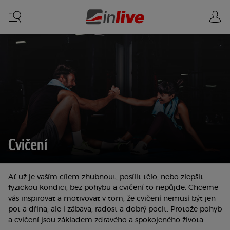
Cvičení
Ať už je vaším cílem zhubnout, posílit tělo, nebo zlepšit
fyzickou kondici, bez pohybu a cvičení to nepůjde. Chceme
vás inspirovat a motivovat v tom, že cvičení nemusí být jen
pot a dřina, ale i zábava, radost a dobrý pocit. Protože pohyb
a cvičení jsou základem zdravého a spokojeného života.