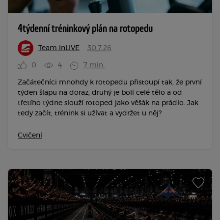
4týdenní tréninkový plán na rotopedu
Team inLIVE
30.7.26
0
4
7 min.
Začátečníci mnohdy k rotopedu přistoupí tak, že první
týden šlapu na doraz, druhý je bolí celé tělo a od
třetího týdne slouží rotoped jako věšák na prádlo. Jak
tedy začít, trénink si užívat a vydržet u něj?
Cvičení