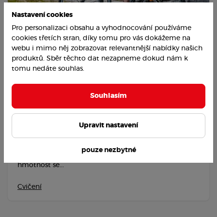
Nastavení cookies
Pro personalizaci obsahu a vyhodnocování používáme
cookies třetích stran, díky tomu pro vás dokážeme na
Elektrokola do 30 000 Kč: Průvodce výběrem a
webu i mimo něj zobrazovat relevantnější nabídky našich
přehled modelů
produktů. Sběr těchto dat nezapneme dokud nám k
tomu nedáte souhlas.
Team inLIVE
22.7.26
Souhlasím
2
32
7 min.
V segmentu do 30 000 Kč počítejte s nábojovým
nebo základním centrálním motorem s výkonem 250
Upravit nastavení
W, baterií o kapacitě 400–500 Wh, mechanickými
nebo hydraulickými kotoučovými brzdami a
pouze nezbytné
jednoduchým LCD displejem. Rám bývá hliníkový,
hmotnost se...
Cvičení