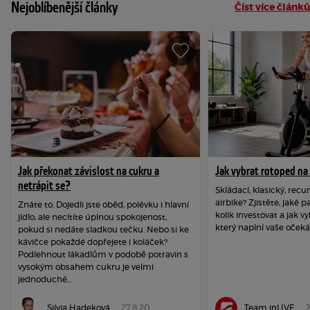
Nejoblíbenější články
Číst více článků
Jak překonat závislost na cukru a
Jak vybrat rotoped n
netrápit se?
Skládací, klasický, re
airbike? Zjistěte, jaké 
Znáte to. Dojedli jste oběd, polévku i hlavní
kolik investovat a jak vy
jídlo, ale necítíte úplnou spokojenost,
který naplní vaše očeká
pokud si nedáte sladkou tečku. Nebo si ke
kávičce pokaždé dopřejete i koláček?
Podlehnout lákadlům v podobě potravin s
vysokým obsahem cukru je velmi
jednoduché...
Silvia Hadeková
27.8.20
Team inLIVE