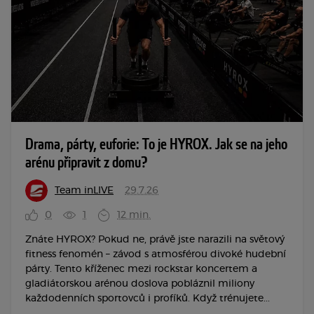
Drama, párty, euforie: To je HYROX. Jak se na jeho
arénu připravit z domu?
Team inLIVE
29.7.26
0
1
12 min.
Znáte HYROX? Pokud ne, právě jste narazili na světový
fitness fenomén – závod s atmosférou divoké hudební
párty. Tento kříženec mezi rockstar koncertem a
gladiátorskou arénou doslova pobláznil miliony
každodenních sportovců i profíků. Když trénujete...