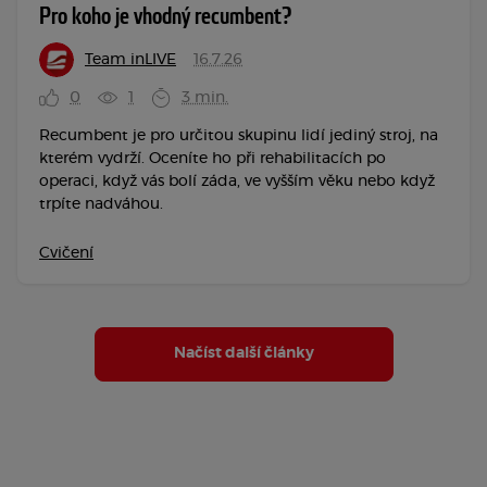
Pro koho je vhodný recumbent?
Team inLIVE
16.7.26
0
1
3 min.
Recumbent je pro určitou skupinu lidí jediný stroj, na
kterém vydrží. Oceníte ho při rehabilitacích po
operaci, když vás bolí záda, ve vyšším věku nebo když
trpíte nadváhou.
Cvičení
Načíst další články