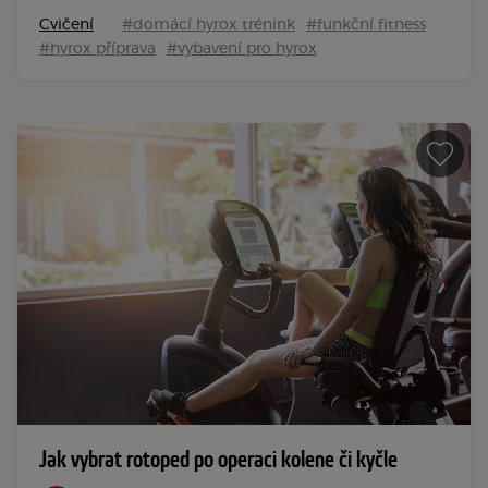
Cvičení
#domácí hyrox trénink
#funkční fitness
#hyrox příprava
#vybavení pro hyrox
Jak vybrat rotoped po operaci kolene či kyčle