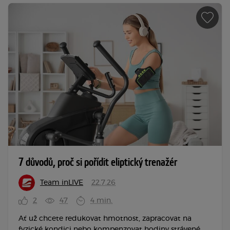
7 důvodů, proč si pořídit eliptický trenažér
Team inLIVE
22.7.26
2
47
4 min.
Ať už chcete redukovat hmotnost, zapracovat na
fyzické kondici nebo kompenzovat hodiny strávené