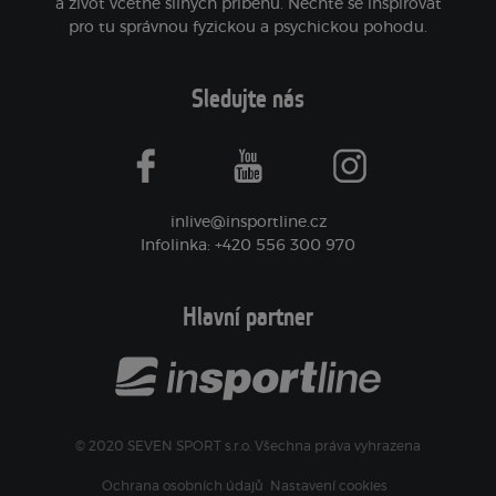
a život včetně silných příběhů. Nechte se inspirovat
pro tu správnou fyzickou a psychickou pohodu.
Sledujte nás
facebook
youtube
instagram
inlive@insportline.cz
Infolinka: +420 556 300 970
Hlavní partner
© 2020 SEVEN SPORT s.r.o. Všechna práva vyhrazena
Ochrana osobních údajů
Nastavení cookies