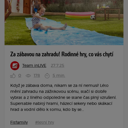
Za zábavou na zahradu! Rodinné hry, co vás chytí
Team inLIVE
27.7.25
0
178
5 min.
Když je zábava doma, nikam se za ní nemusí! Léto
mění zahradu na zážitkovou scénu, stačí si dobře
vybrat a z líného odpoledne se stane čas plný vzrušení.
Supertable nabitý hrami, házecí sekery nebo skákací
hrad a vodní dělo k tomu, kdo by se...
Fitfamily
#letní hry