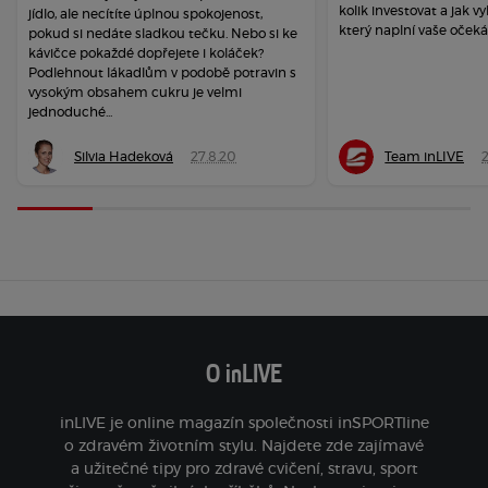
kolik investovat a jak vy
jídlo, ale necítíte úplnou spokojenost,
který naplní vaše očeká
pokud si nedáte sladkou tečku. Nebo si ke
kávičce pokaždé dopřejete i koláček?
Podlehnout lákadlům v podobě potravin s
vysokým obsahem cukru je velmi
jednoduché...
Silvia Hadeková
27.8.20
Team inLIVE
O inLIVE
inLIVE je online magazín společnosti inSPORTline
o zdravém životním stylu. Najdete zde zajímavé
a užitečné tipy pro zdravé cvičení, stravu, sport