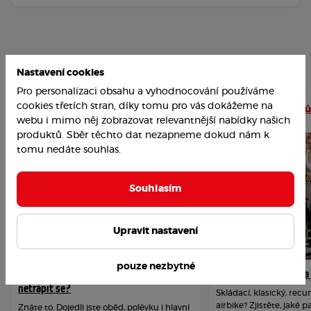
Nastavení cookies
Pro personalizaci obsahu a vyhodnocování používáme
Nejoblíbenější články
cookies třetích stran, díky tomu pro vás dokážeme na
Číst více článků
webu i mimo něj zobrazovat relevantnější nabídky našich
produktů. Sběr těchto dat nezapneme dokud nám k
tomu nedáte souhlas.
Souhlasím
Upravit nastavení
pouze nezbytné
Jak překonat závislost na cukru a
Jak vybrat rotoped n
netrápit se?
Skládací, klasický, re
airbike? Zjistěte, jaké 
Znáte to. Dojedli jste oběd, polévku i hlavní