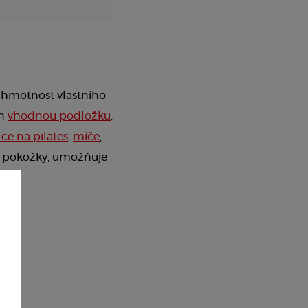
m hmotnost vlastního
en
vhodnou podložku
.
lce na pilates
,
míče
,
od pokožky, umožňuje