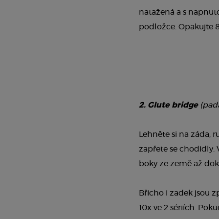
natažená a s napnut
podložce. Opakujte 8
2. Glute bridge
(pada
Lehněte si na záda, 
zapřete se chodidly.
boky ze země až dok
Břicho i zadek jsou z
10x ve 2 sériích. Pok