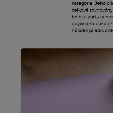
kategorie. Jeho cíl
celkové rovnováhy 
bolestí zad, a v n
obývacího pokoje? 
několik pilates cv