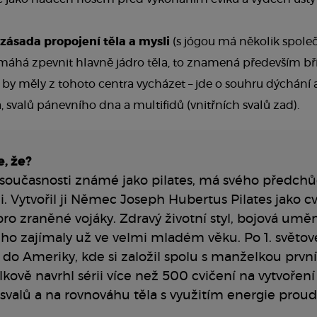
zásada propojení těla a mysli
(s jógou má několik společ
máhá zpevnit hlavně jádro těla, to znamená především bři
 by měly z tohoto centra vycházet – jde o souhru dýchání 
, svalů pánevního dna a multifidů (vnitřních svalů zad).
e, že?
v současnosti známé jako pilates, má svého předchůd
i. Vytvořil ji Němec Joseph Hubertus Pilates jako c
o zraněné vojáky. Zdravý životní styl, bojová umění
ho zajímaly už ve velmi mladém věku. Po 1. světov
do Ameriky, kde si založil spolu s manželkou první
lkově navrhl sérii více než 500 cvičení na vytvoření 
svalů a na rovnováhu těla s využitím energie prou