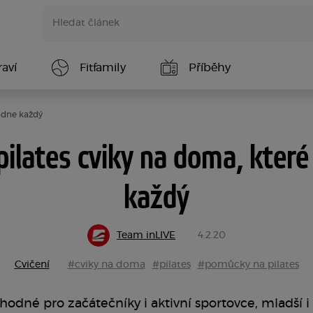
aví
Fitfamily
Příběhy
ládne každý
pilates cviky na doma, které
každý
Team inLIVE
4.2.20
Cvičení
#cviky na doma
#pilates
#pomůcky na pilates
vhodné pro začátečníky i aktivní sportovce, mladší i