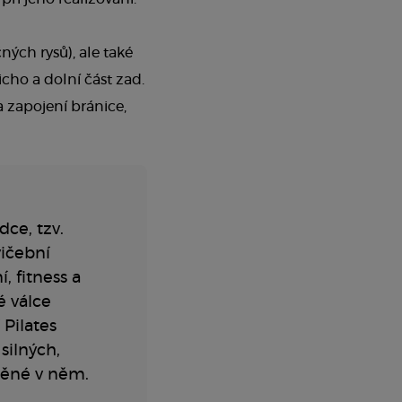
ných rysů), ale také
cho a dolní část zad.
a zapojení bránice,
ce, tzv.
vičební
, fitness a
é válce
 Pilates
silných,
děné v něm.