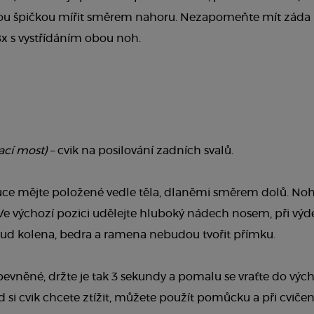
ou špičkou mířit směrem nahoru. Nezapomeňte mít záda p
x s vystřídáním obou noh.
cí most)
– cvik na posilování zadních svalů.
ruce mějte položené vedle těla, dlaněmi směrem dolů. No
 Ve výchozí pozici udělejte hluboký nádech nosem, při výd
ud kolena, bedra a ramena nebudou tvořit přímku.
pevněné, držte je tak 3 sekundy a pomalu se vraťte do výc
ud si cvik chcete ztížit, můžete použít pomůcku a při cviče