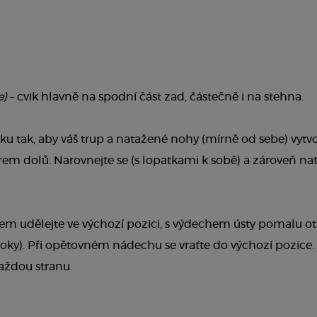
e)
– cvik hlavně na spodní část zad, částečně i na stehna.
u tak, aby váš trup a natažené nohy (mírně od sebe) vytvo
m dolů. Narovnejte se (s lopatkami k sobě) a zároveň nat
 udělejte ve výchozí pozici, s výdechem ústy pomalu otá
oky). Při opětovném nádechu se vraťte do výchozí pozice. 
každou stranu.