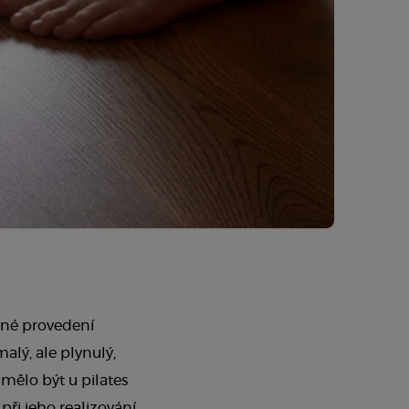
ávné provedení
alý, ale plynulý,
mělo být u pilates
ři jeho realizování.