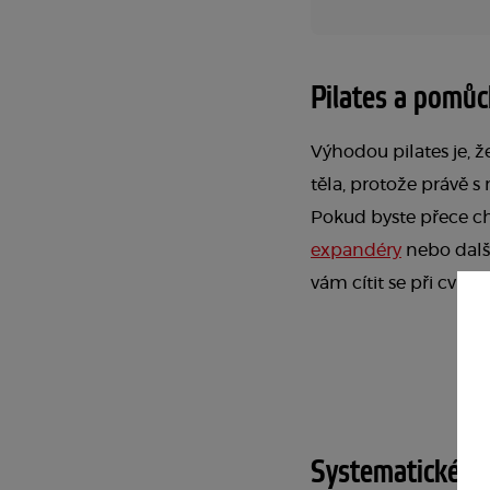
Pilates a pomůc
Výhodou pilates je, 
těla, protože právě s
Pokud byste přece ch
expandéry
nebo dalš
vám cítit se při cviče
Systematické cv