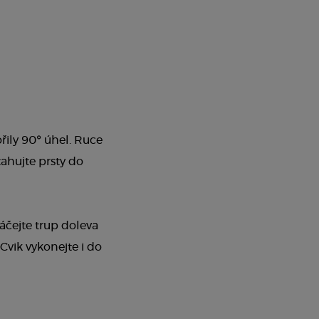
řily 90° úhel. Ruce
ahujte prsty do
čejte trup doleva
Cvik vykonejte i do