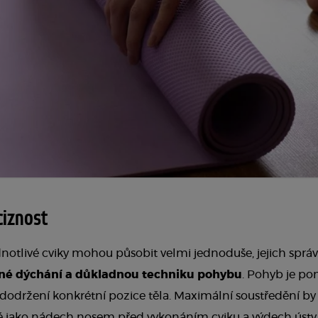
ciznost
ednotlivé cviky mohou působit velmi jednoduše, jejich spr
né dýchání a důkladnou techniku pohybu
. Pohyb je pom
održení konkrétní pozice těla. Maximální soustředění by 
ě jako nádech nosem před vykonáním cviku a výdech ústy p