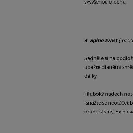
vyvýšenou plochu.
3. Spine twist
(rotac
Sedněte si na podložk
upažte dlaněmi směre
dálky.
Hluboký nádech nosem
(snažte se neotáčet b
druhé strany, 5x na 