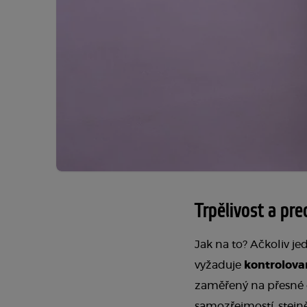
Trpělivost a pre
Jak na to? Ačkoliv j
vyžaduje
kontrolova
zaměřený na přesné d
samozřejmostí, stejn