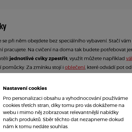
ky
že se při něm obejdete bez speciálního vybavení. Stačí vá
 ní pracujete. Na cvičení na doma tak budete potřebovat j
těli
jednotlivé cviky zpestřit
, využít můžete například
vá
í pomůcky. Za zmínku stojí i
oblečení
, které odvádí pot 
ní pohodlně, a tím se lépe soustředit na konkrétní cviky.
Nastavení cookies
Pro personalizaci obsahu a vyhodnocování používáme
cookies třetích stran, díky tomu pro vás dokážeme na
Míč a válec na pilates. Zdroj: Insportline.sk
webu i mimo něj zobrazovat relevantnější nabídky
našich produktů. Sběr těchto dat nezapneme dokud
ičení
nám k tomu nedáte souhlas.