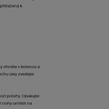
řitlačená k
hy ohněte v kolenou a
echu ústy zvedejte
hozí polohy. Opakujte
ní nohy umístit na