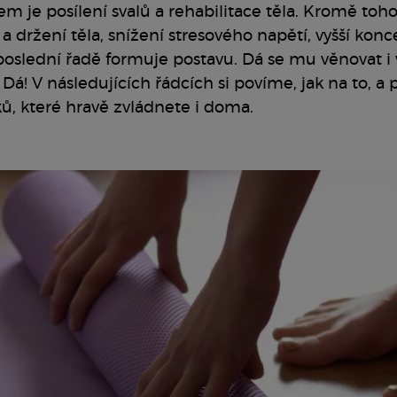
em je posílení svalů a rehabilitace těla. Kromě toho
a držení těla, snížení stresového napětí, vyšší konc
eposlední řadě formuje postavu. Dá se mu věnovat i
Dá! V následujících řádcích si povíme, jak na to, a
iků, které hravě zvládnete i doma.