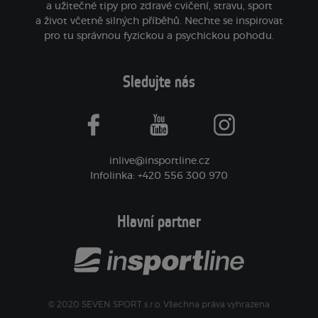
a užitečné tipy pro zdravé cvičení, stravu, sport
a život včetně silných příběhů. Nechte se inspirovat
pro tu správnou fyzickou a psychickou pohodu.
Sledujte nás
facebook
youtube
instagram
inlive@insportline.cz
Infolinka: +420 556 300 970
Hlavní partner
© 2020 SEVEN SPORT s.r.o. Všechna práva vyhrazena