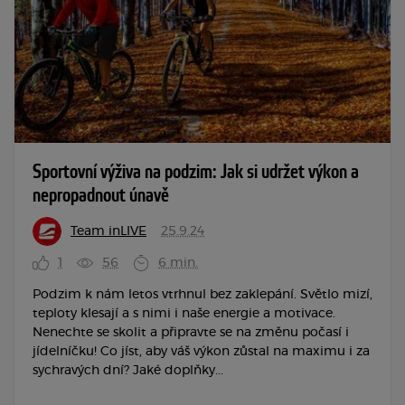
Sportovní výživa na podzim: Jak si udržet výkon a
nepropadnout únavě
Team inLIVE
25.9.24
1
56
6 min.
Podzim k nám letos vtrhnul bez zaklepání. Světlo mizí,
teploty klesají a s nimi i naše energie a motivace.
Nenechte se skolit a připravte se na změnu počasí i
jídelníčku! Co jíst, aby váš výkon zůstal na maximu i za
sychravých dní? Jaké doplňky...