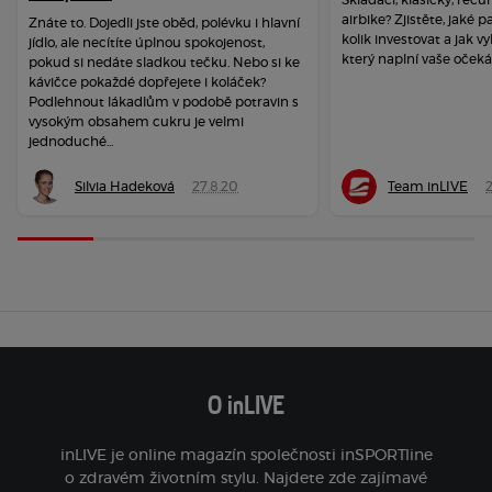
airbike? Zjistěte, jaké 
Znáte to. Dojedli jste oběd, polévku i hlavní
kolik investovat a jak vy
jídlo, ale necítíte úplnou spokojenost,
který naplní vaše očeká
pokud si nedáte sladkou tečku. Nebo si ke
kávičce pokaždé dopřejete i koláček?
Podlehnout lákadlům v podobě potravin s
vysokým obsahem cukru je velmi
jednoduché...
Silvia Hadeková
27.8.20
Team inLIVE
O inLIVE
inLIVE je online magazín společnosti inSPORTline
o zdravém životním stylu. Najdete zde zajímavé