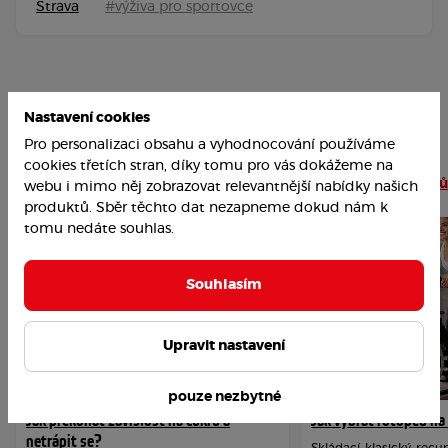
Strava
#výživa pro sportovce
Nastavení cookies
Pro personalizaci obsahu a vyhodnocování používáme
cookies třetích stran, díky tomu pro vás dokážeme na
Nejoblíbenější články
Číst více článků
webu i mimo něj zobrazovat relevantnější nabídky našich
produktů. Sběr těchto dat nezapneme dokud nám k
tomu nedáte souhlas.
Souhlasím
Upravit nastavení
pouze nezbytné
Jak překonat závislost na cukru a
Jak vybrat rotoped n
netrápit se?
Skládací, klasický, re