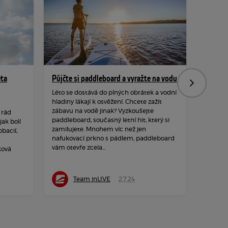
ěta
Půjčte si paddleboard a vyražte na vodu
Hýbejte
Následujíc
rozpro
Léto se dostává do plných obrátek a vodní
hladiny lákají k osvěžení. Chcete zažít
Podzim 
zábavu na vodě jinak? Vyzkoušejte
 rád
hraje ba
paddleboard, současný letní hit, který si
ak bolí
a měkké
zamilujete. Mnohem víc než jen
obacií,
dozvuků
nafukovací prkno s pádlem, paddleboard
neposedy
vám otevře zcela...
ková
čerstvé
Team inLIVE
2.7.24