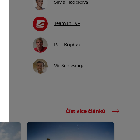
Silvia Hadeková
Team inLIVE
Petr Kopřiva
Vít Schlesinger
Číst více článků