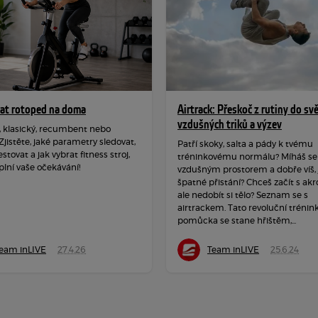
rat rotoped na doma
Airtrack: Přeskoč z rutiny do sv
vzdušných triků a výzev
, klasický, recumbent nebo
 Zjistěte, jaké parametry sledovat,
Patří skoky, salta a pády k tvému
estovat a jak vybrat fitness stroj,
tréninkovému normálu? Míháš se
plní vaše očekávání!
vzdušným prostorem a dobře víš, j
špatné přistání? Chceš začít s akr
ale nedobít si tělo? Seznam se s
airtrackem. Tato revoluční trénin
pomůcka se stane hřištěm,...
eam inLIVE
27.4.26
Team inLIVE
25.6.24