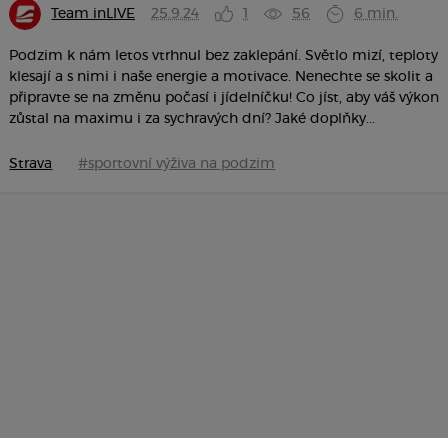
Team inLIVE
25.9.24
1
56
6 min.
Podzim k nám letos vtrhnul bez zaklepání. Světlo mizí, teploty
klesají a s nimi i naše energie a motivace. Nenechte se skolit a
připravte se na změnu počasí i jídelníčku! Co jíst, aby váš výkon
zůstal na maximu i za sychravých dní? Jaké doplňky...
Strava
#sportovní výživa na podzim