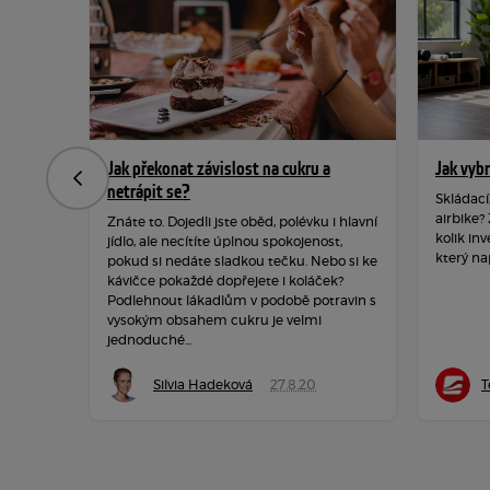
Jak překonat závislost na cukru a
Jak vyb
Předchozí
netrápit se?
Skládací
airbike?
Znáte to. Dojedli jste oběd, polévku i hlavní
kolik inv
jídlo, ale necítíte úplnou spokojenost,
který na
pokud si nedáte sladkou tečku. Nebo si ke
kávičce pokaždé dopřejete i koláček?
Podlehnout lákadlům v podobě potravin s
vysokým obsahem cukru je velmi
jednoduché...
Silvia Hadeková
27.8.20
T