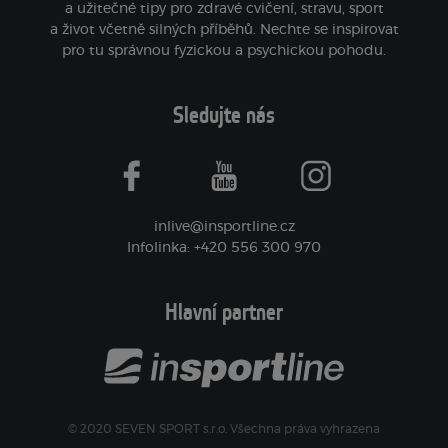
a užitečné tipy pro zdravé cvičení, stravu, sport
a život včetně silných příběhů. Nechte se inspirovat
pro tu správnou fyzickou a psychickou pohodu.
Sledujte nás
facebook
youtube
instagram
inlive@insportline.cz
Infolinka: +420 556 300 970
Hlavní partner
© 2020 SEVEN SPORT s.r.o. Všechna práva vyhrazena