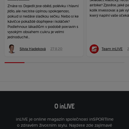
airbike? Zjistěte, jaké 
Znáte to. Dojedli jste oběd, polévku i hlavní
kolik investovat a jak vy
jídlo, ale necítíte úplnou spokojenost,
který naplní vaše očeká
pokud si nedáte sladkou tečku. Nebo si ke
kávičce pokaždé dopřejete i koláček?
Podlehnout lákadlům v podobě potravin s
vysokým obsahem cukru je velmi
jednoduché...
Silvia Hadeková
27.8.20
Team inLIVE
O inLIVE
inLIVE je online magazín společnosti inSPORTline
o zdravém životním stylu. Najdete zde zajímavé