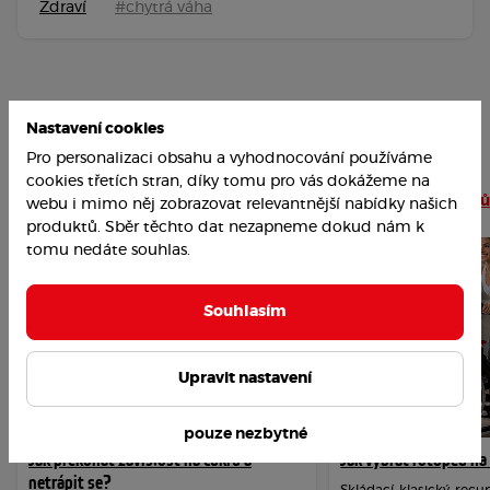
Zdraví
#chytrá váha
Nastavení cookies
Pro personalizaci obsahu a vyhodnocování používáme
cookies třetích stran, díky tomu pro vás dokážeme na
Nejoblíbenější články
Číst více článků
webu i mimo něj zobrazovat relevantnější nabídky našich
produktů. Sběr těchto dat nezapneme dokud nám k
tomu nedáte souhlas.
Souhlasím
Upravit nastavení
pouze nezbytné
Jak překonat závislost na cukru a
Jak vybrat rotoped n
netrápit se?
Skládací, klasický, re