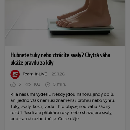
Hubnete tuky nebo ztrácíte svaly? Chytrá váha
ukáže pravdu za kily
Team inLIVE
29.1.26
3
102
5 min.
Kila nás umí vyděsit. Někdy jdou nahoru, jindy dolů,
ani jedno však nemusí znamenat prohru nebo výhru.
Tuky, svaly, kosti, voda… Pro obyčejnou váhu žádný
rozdíl. Jestli ale přibíráte tuky, nebo shazujete svaly,
podstatné rozhodně je. Co se děje...